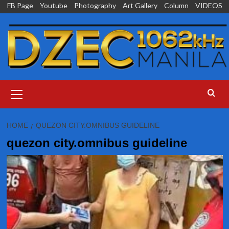
Skip
FB Page
Youtube
Photography
Art Gallery
Column
VIDEOS
to
content
Primary
Menu
HOME
QUEZON CITY.OMNIBUS GUIDELINE
quezon city.omnibus guideline