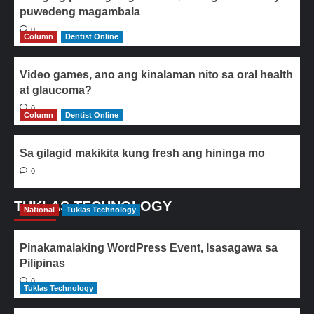
puwedeng magambala
0
Column
Dentist Online
Video games, ano ang kinalaman nito sa oral health
at glaucoma?
0
Column
Dentist Online
Sa gilagid makikita kung fresh ang hininga mo
0
TUKLAS TECHNOLOGY
National
Tuklas Technology
Pinakamalaking WordPress Event, Isasagawa sa
Pilipinas
0
Tuklas Technology