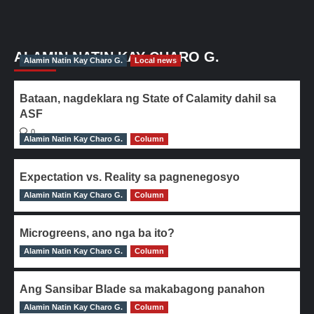
ALAMIN NATIN KAY CHARO G.
Alamin Natin Kay Charo G.
Local news
Bataan, nagdeklara ng State of Calamity dahil sa
ASF
0
Alamin Natin Kay Charo G.
Column
Expectation vs. Reality sa pagnenegosyo
Alamin Natin Kay Charo G.
0
Column
Microgreens, ano nga ba ito?
Alamin Natin Kay Charo G.
0
Column
Ang Sansibar Blade sa makabagong panahon
Alamin Natin Kay Charo G.
0
Column