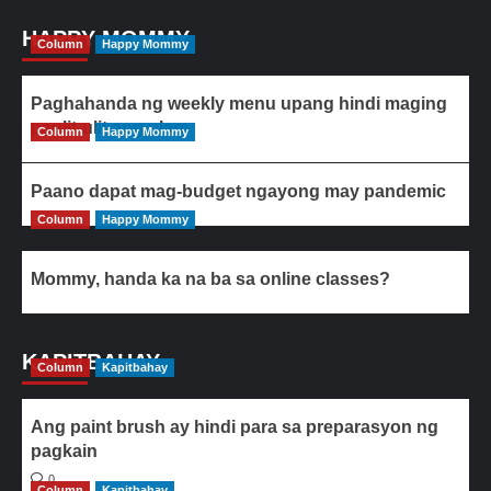
HAPPY MOMMY
Column
Happy Mommy
Paghahanda ng weekly menu upang hindi maging
paulit-ulit ang ulam
Column
Happy Mommy
Paano dapat mag-budget ngayong may pandemic
Column
Happy Mommy
Mommy, handa ka na ba sa online classes?
KAPITBAHAY
Column
Kapitbahay
Ang paint brush ay hindi para sa preparasyon ng
pagkain
0
Column
Kapitbahay