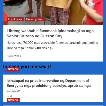
Local news
Uncategorized
Libreng washable facemask ipinamahagi sa mga
Senior Citizens ng Quezon City
Halos nasa 70,000 mga washable facemask ang ipinamahagi ng
libre sa mga Senior Citizens ng...
Read
Read More
more
about
In case you missed it
Libreng
National
washable
facemask
Ipinatupad na price intervention ng Department of
ipinamahagi
Energy sa mga produktong petrolyo, aprub sa mga
sa
senador
mga
Senior
0
Citizens
National
ng