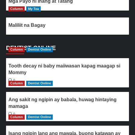
Mga Payo ni Inang at Tatang
Column
My Tea
Maliliit na Bagay
DENTIST ONLINE
Column
Dentist Online
Tooth decay ni baby maiiwasan kapag maagap si
Mommy
0
Column
Dentist Online
Ang sakit ng ngipin ay babala, huwag hintaying
mamaga
0
Column
Dentist Online
Isang ngipin lang ang mawala, buong katawan ay