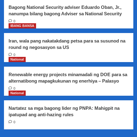
Quezon
Bagong National Security adviser Eduardo Oban, Jr.,
City
nanumpa bilang bagong Adviser sa National Security
0
IBANG BANSA
Iran, wala pang nakatakdang petsa para sa susunod na
round ng negosasyon sa US
0
National
Renewable energy projects minamadali ng DOE para sa
alternatibong mapagkukunan ng enerhiya – Palasyo
0
National
Nartatez sa mga bagong lider ng PNPA: Mahigpit na
ipatupad ang anti-hazing rules
0