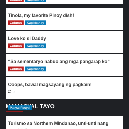
Tinola, my favorite Pinoy dish!
Column
0
Kapitbahay
Love ko si Daddy
Column
0
Kapitbahay
“Sa sementaryo nabuo ang mga pangarap ko“
Column
0
Kapitbahay
Ooops, bawal magsayang ng pagkain!
0
MAMASYAL TAYO
Pasyal Pasyal
Turismo sa Northern Mindanao, unti-unti nang