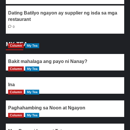
Dating Batilyo ngayon ay supplier ng isda sa mga
restaurant
0
MY TEA
Column
My Tea
Bakit mahalaga ang payo ni Nanay?
Column
My Tea
Ina
Column
My Tea
Paghahambing sa Noon at Ngayon
Column
My Tea