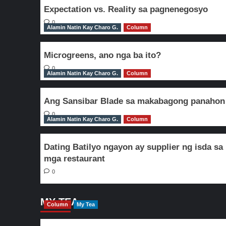
Expectation vs. Reality sa pagnenegosyo
0
Alamin Natin Kay Charo G.
Column
Microgreens, ano nga ba ito?
0
Alamin Natin Kay Charo G.
Column
Ang Sansibar Blade sa makabagong panahon
0
Alamin Natin Kay Charo G.
Column
Dating Batilyo ngayon ay supplier ng isda sa
mga restaurant
0
MY TEA
Column
My Tea