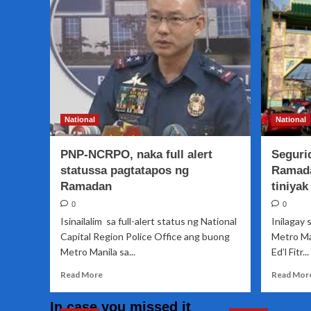
at
miyembro
ng
Drug
enforcement
Unit
ng
MPD-
Barbosa
National
National
Station
sa
PNP-NCRPO, naka full alert
Seguri
Quiapo
sinibak
statussa pagtatapos ng
Ramada
Ramadan
tiniyak
0
0
Isinailalim sa full-alert status ng National
Inilagay 
Capital Region Police Office ang buong
Metro Ma
Metro Manila sa...
Ed’l Fitr...
Read
Read More
Read Mor
more
about
In case you missed it