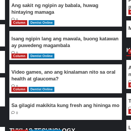
Ang sakit ng ngipin ay babala, huwag
hintaying mamaga
0
Column
Dentist Online
M
Isang ngipin lang ang mawala, buong katawan
ay puwedeng magambala
K
0
Column
Dentist Online
A
Video games, ano ang kinalaman nito sa oral
n
health at glaucoma?
0
Column
Dentist Online
T
Sa gilagid makikita kung fresh ang hininga mo
0
L
TUKLAS TECHNOLOGY