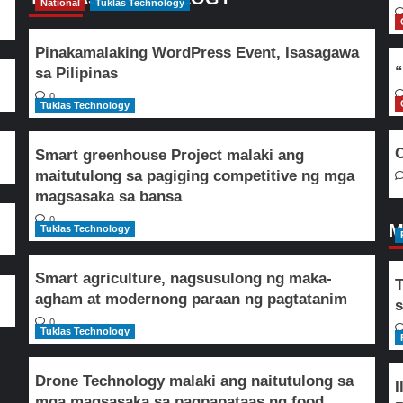
National
Tuklas Technology
Pinakamalaking WordPress Event, Isasagawa
“
sa Pilipinas
0
Tuklas Technology
O
Smart greenhouse Project malaki ang
maitutulong sa pagiging competitive ng mga
magsasaka sa bansa
0
M
Tuklas Technology
Smart agriculture, nagsusulong ng maka-
T
agham at modernong paraan ng pagtatanim
s
0
Tuklas Technology
Drone Technology malaki ang naitutulong sa
I
mga magsasaka sa pagpapataas ng food