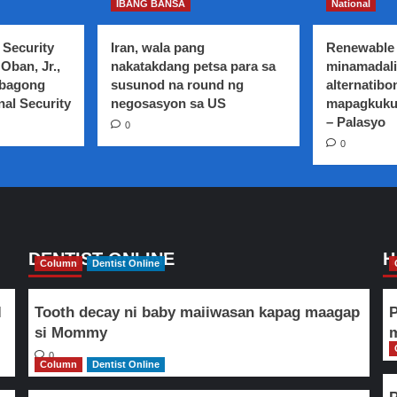
Seguridad
IBANG BANSA
National
sa
pagtatapos
 Security
Iran, wala pang
Renewable 
ng
Oban, Jr.,
nakatakdang petsa para sa
minamadali
Ramadan
 bagong
susunod na round ng
alternatibo
ng
nal Security
mga
negosasyon sa US
mapagkuku
Muslim,
– Palasyo
0
tiniyak
0
DENTIST ONLINE
H
Column
Dentist Online
l
Tooth decay ni baby maiiwasan kapag maagap
P
si Mommy
m
0
Column
Dentist Online