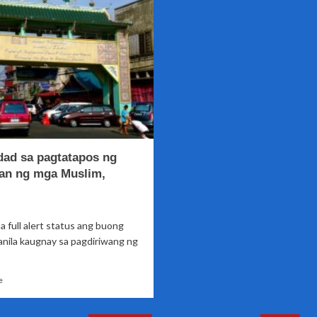
sa
dayuhang
Maynila,
illegal
ininspeksyon
vendors
ng
na
DTI
naaresto
sa
Pasay
at
Maynila,
nakatakdang
ipadeport
dad sa pagtatapos ng
ng
Bureau
n ng mga Muslim,
of
Immigration
sa full alert status ang buong
nila kaugnay sa pagdiriwang ng
Read
e
more
about