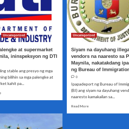
Uncategorized
Uncategorized
palengke at supermarket
Siyam na dayuhang illega
nila, ininspeksyon ng DTI
vendors na naaresto sa P
Maynila, nakatakdang ip
ng Bureau of Immigratio
ling stable ang presyo ng mga
ing bilihin sa mga palengke at
0
et kahit pa...
Ipapadeport ng Bureau of Immig
(BI) ang siyam na dayuhang vend
Read
e
naaresto kamakailan sa...
more
about
Read
Read More
Ilang
more
palengke
about
at
Siyam
supermarket
na