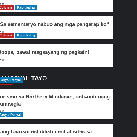
0
Column
Kapitbahay
Sa sementaryo nabuo ang mga pangarap ko“
0
Column
Kapitbahay
oops, bawal magsayang ng pagkain!
0
AMASYAL TAYO
Pasyal Pasyal
urismo sa Northern Mindanao, unti-unti nang
umisigla
0
Pasyal Pasyal
lang tourism establishment at sites sa