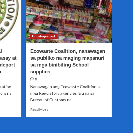
Uncategorized
l
Ecowaste Coalition, nanawagan
asay at
sa publiko na maging mapanuri
adeport
sa mga binibiling School
n
supplies
0
ration
Nanawagan ang Ecowaste Coalition sa
ors na
mga Regulatory agencies lalu na sa
Bureau of Customs na...
Read
Read More
more
about
Ecowaste
Coalition,