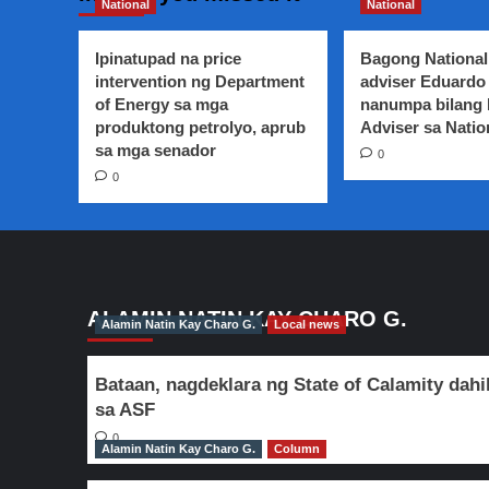
PNP-
National
National
NCRPO,
naka
Ipinatupad na price
Bagong National
full
intervention ng Department
adviser Eduardo 
alert
of Energy sa mga
nanumpa bilang
statussa
produktong petrolyo, aprub
pagtatapos
Adviser sa Natio
ng
sa mga senador
0
Ramadan
0
ALAMIN NATIN KAY CHARO G.
Alamin Natin Kay Charo G.
Local news
Bataan, nagdeklara ng State of Calamity dahi
sa ASF
0
Alamin Natin Kay Charo G.
Column