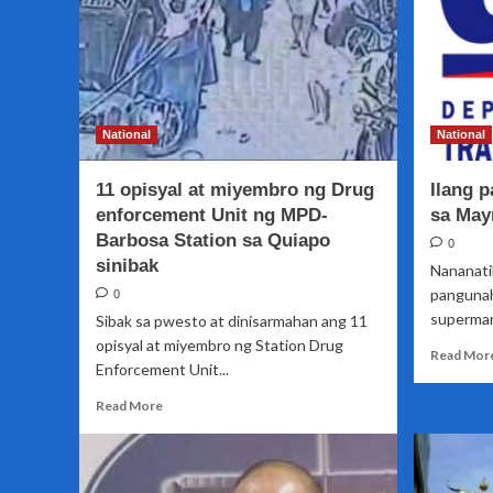
National
National
11 opisyal at miyembro ng Drug
Ilang 
enforcement Unit ng MPD-
sa May
Barbosa Station sa Quiapo
0
sinibak
Nananati
pangunah
0
supermark
Sibak sa pwesto at dinisarmahan ang 11
opisyal at miyembro ng Station Drug
Read Mor
Enforcement Unit...
Read
Read More
more
about
11
opisyal