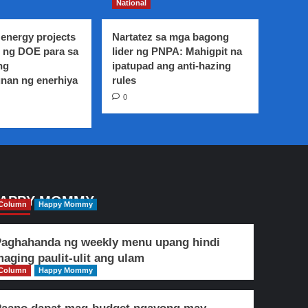
National
energy projects
Nartatez sa mga bagong
 ng DOE para sa
lider ng PNPA: Mahigpit na
ng
ipatupad ang anti-hazing
nan ng enerhiya
rules
0
APPY MOMMY
Column
Happy Mommy
aghahanda ng weekly menu upang hindi
aging paulit-ulit ang ulam
Column
Happy Mommy