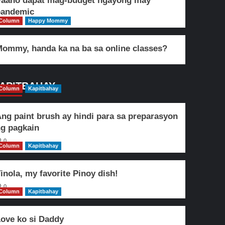
Paano dapat mag-budget ngayong may
pandemic
Column
Happy Mommy
ommy, handa ka na ba sa online classes?
APITBAHAY
Column
Kapitbahay
ng paint brush ay hindi para sa preparasyon
g pagkain
0
Column
Kapitbahay
inola, my favorite Pinoy dish!
0
Column
Kapitbahay
ove ko si Daddy