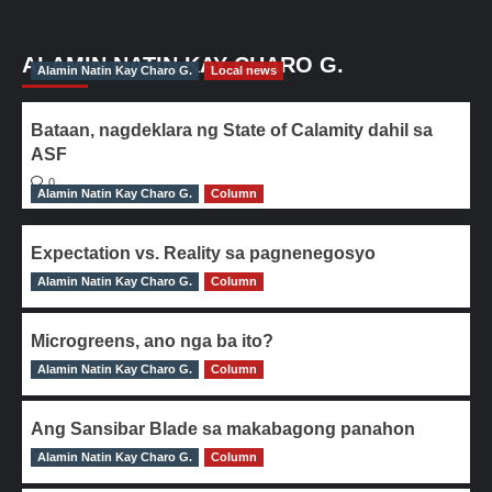
ALAMIN NATIN KAY CHARO G.
Alamin Natin Kay Charo G.
Local news
Bataan, nagdeklara ng State of Calamity dahil sa
ASF
0
Alamin Natin Kay Charo G.
Column
Expectation vs. Reality sa pagnenegosyo
Alamin Natin Kay Charo G.
0
Column
Microgreens, ano nga ba ito?
Alamin Natin Kay Charo G.
0
Column
Ang Sansibar Blade sa makabagong panahon
Alamin Natin Kay Charo G.
0
Column