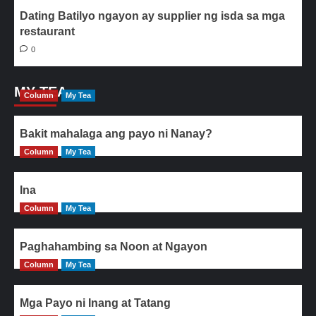
Dating Batilyo ngayon ay supplier ng isda sa mga
restaurant
0
MY TEA
Column
My Tea
Bakit mahalaga ang payo ni Nanay?
Column
My Tea
Ina
Column
My Tea
Paghahambing sa Noon at Ngayon
Column
My Tea
Mga Payo ni Inang at Tatang