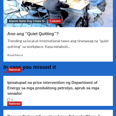
Alamin Natin Kay Charo G.
Column
Ano ang “Quiet Quitting”?
Trending sa local at international news ang tinatawag na “quiet
quitting” sa workplace. Kaya minabuti...
Read
Read More
more
about
In case you missed it
Ano
National
ang
“Quiet
Ipinatupad na price intervention ng Department of
Quitting”?
Energy sa mga produktong petrolyo, aprub sa mga
senador
0
National