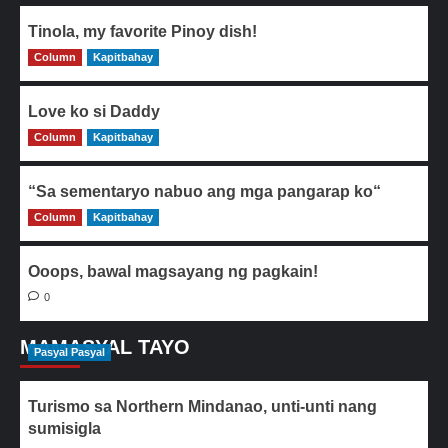
Tinola, my favorite Pinoy dish!
Column
0
Kapitbahay
Love ko si Daddy
Column
0
Kapitbahay
“Sa sementaryo nabuo ang mga pangarap ko“
Column
0
Kapitbahay
Ooops, bawal magsayang ng pagkain!
0
MAMASYAL TAYO
Pasyal Pasyal
Turismo sa Northern Mindanao, unti-unti nang
sumisigla