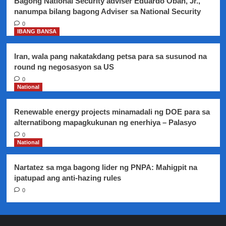
Bagong National Security adviser Eduardo Oban, Jr.,
nanumpa bilang bagong Adviser sa National Security
0
IBANG BANSA
Iran, wala pang nakatakdang petsa para sa susunod na
round ng negosasyon sa US
0
National
Renewable energy projects minamadali ng DOE para sa
alternatibong mapagkukunan ng enerhiya – Palasyo
0
National
Nartatez sa mga bagong lider ng PNPA: Mahigpit na
ipatupad ang anti-hazing rules
0