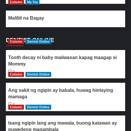
Column
My Tea
Maliliit na Bagay
DENTIST ONLINE
Column
Dentist Online
Tooth decay ni baby maiiwasan kapag maagap si
Mommy
0
Column
Dentist Online
Ang sakit ng ngipin ay babala, huwag hintaying
mamaga
0
Column
Dentist Online
Isang ngipin lang ang mawala, buong katawan ay
puwedeng magambala