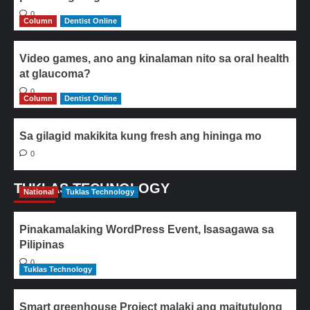
0
Column
Dentist Online
Video games, ano ang kinalaman nito sa oral health
at glaucoma?
0
Column
Dentist Online
Sa gilagid makikita kung fresh ang hininga mo
0
TUKLAS TECHNOLOGY
National
Tuklas Technology
Pinakamalaking WordPress Event, Isasagawa sa
Pilipinas
0
Tuklas Technology
Smart greenhouse Project malaki ang maitutulong