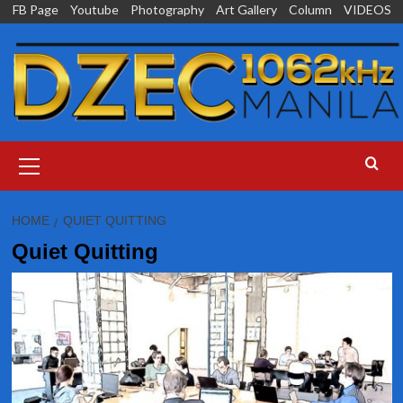
Skip
FB Page
Youtube
Photography
Art Gallery
Column
VIDEOS
to
content
Primary
Menu
HOME
QUIET QUITTING
Quiet Quitting