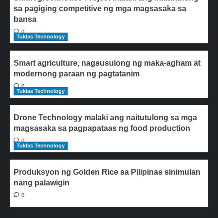
sa pagiging competitive ng mga magsasaka sa
bansa
0
Tuklas Technology
Smart agriculture, nagsusulong ng maka-agham at
modernong paraan ng pagtatanim
0
Tuklas Technology
Drone Technology malaki ang naitutulong sa mga
magsasaka sa pagpapataas ng food production
0
Tuklas Technology
Produksyon ng Golden Rice sa Pilipinas sinimulan
nang palawigin
0