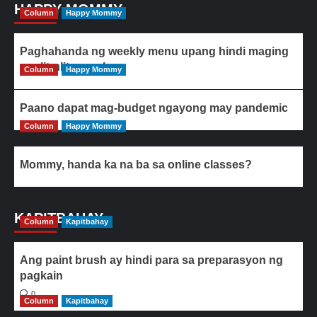
HAPPY MOMMY
Column
Happy Mommy
Paghahanda ng weekly menu upang hindi maging
paulit-ulit ang ulam
Column
Happy Mommy
Paano dapat mag-budget ngayong may pandemic
Column
Happy Mommy
Mommy, handa ka na ba sa online classes?
KAPITBAHAY
Column
Kapitbahay
Ang paint brush ay hindi para sa preparasyon ng
pagkain
0
Column
Kapitbahay