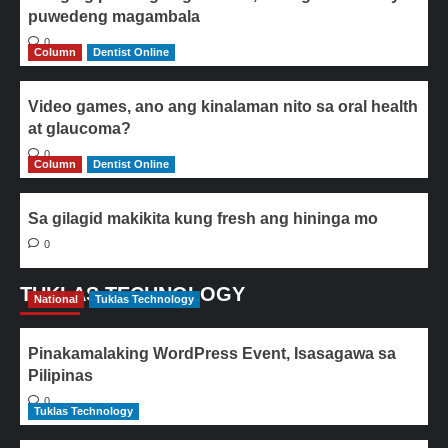
puwedeng magambala
0
Column
Dentist Online
Video games, ano ang kinalaman nito sa oral health
at glaucoma?
0
Column
Dentist Online
Sa gilagid makikita kung fresh ang hininga mo
0
TUKLAS TECHNOLOGY
National
Tuklas Technology
Pinakamalaking WordPress Event, Isasagawa sa
Pilipinas
0
Tuklas Technology