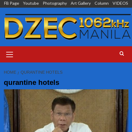
Skip
FB Page
Youtube
Photography
Art Gallery
Column
VIDEOS
to
content
Primary
Menu
HOME
QURANTINE HOTELS
qurantine hotels