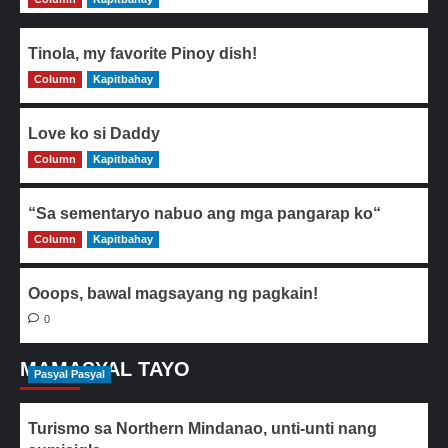
Tinola, my favorite Pinoy dish!
Column
0
Kapitbahay
Love ko si Daddy
Column
0
Kapitbahay
“Sa sementaryo nabuo ang mga pangarap ko“
Column
0
Kapitbahay
Ooops, bawal magsayang ng pagkain!
0
MAMASYAL TAYO
Pasyal Pasyal
Turismo sa Northern Mindanao, unti-unti nang