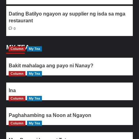
Dating Batilyo ngayon ay supplier ng isda sa mga
restaurant
0
MY TEA
Column
My Tea
Bakit mahalaga ang payo ni Nanay?
Column
My Tea
Ina
Column
My Tea
Paghahambing sa Noon at Ngayon
Column
My Tea