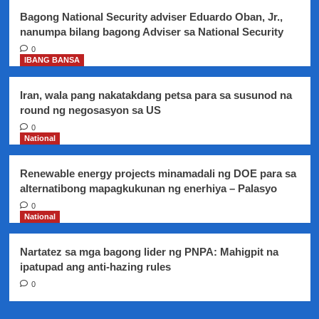
PNP
Bagong National Security adviser Eduardo Oban, Jr.,
nanumpa bilang bagong Adviser sa National Security
0
IBANG BANSA
Iran, wala pang nakatakdang petsa para sa susunod na
round ng negosasyon sa US
0
National
Renewable energy projects minamadali ng DOE para sa
alternatibong mapagkukunan ng enerhiya – Palasyo
0
National
Nartatez sa mga bagong lider ng PNPA: Mahigpit na
ipatupad ang anti-hazing rules
0