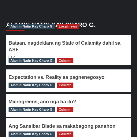
ALAMIN NATIN KAY CHARO G.
Alamin Natin Kay Charo G.
Local news
Bataan, nagdeklara ng State of Calamity dahil sa
ASF
0
Alamin Natin Kay Charo G.
Column
Expectation vs. Reality sa pagnenegosyo
Alamin Natin Kay Charo G.
0
Column
Microgreens, ano nga ba ito?
Alamin Natin Kay Charo G.
0
Column
Ang Sansibar Blade sa makabagong panahon
Alamin Natin Kay Charo G.
0
Column