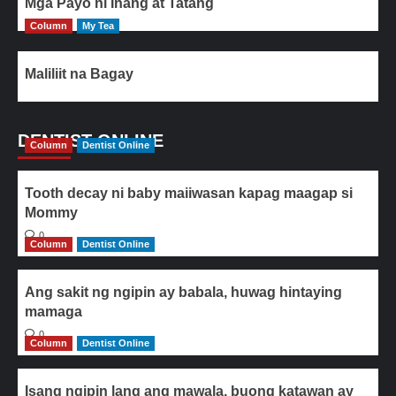
Mga Payo ni Inang at Tatang
Column
My Tea
Maliliit na Bagay
DENTIST ONLINE
Column
Dentist Online
Tooth decay ni baby maiiwasan kapag maagap si
Mommy
0
Column
Dentist Online
Ang sakit ng ngipin ay babala, huwag hintaying
mamaga
0
Column
Dentist Online
Isang ngipin lang ang mawala, buong katawan ay