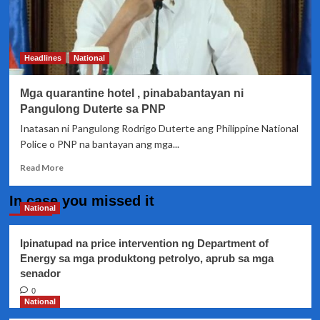
Headlines
National
Mga quarantine hotel , pinababantayan ni
Pangulong Duterte sa PNP
Inatasan ni Pangulong Rodrigo Duterte ang Philippine National
Police o PNP na bantayan ang mga...
Read
Read More
more
about
In case you missed it
Mga
National
quarantine
hotel
Ipinatupad na price intervention ng Department of
,
Energy sa mga produktong petrolyo, aprub sa mga
pinababantayan
senador
ni
Pangulong
0
Duterte
National
sa