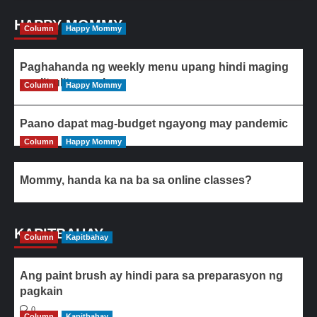
HAPPY MOMMY
Column
Happy Mommy
Paghahanda ng weekly menu upang hindi maging
paulit-ulit ang ulam
Column
Happy Mommy
Paano dapat mag-budget ngayong may pandemic
Column
Happy Mommy
Mommy, handa ka na ba sa online classes?
KAPITBAHAY
Column
Kapitbahay
Ang paint brush ay hindi para sa preparasyon ng
pagkain
0
Column
Kapitbahay