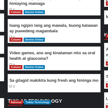
hintaying mamaga
0
Column
Dentist Online
M
Isang ngipin lang ang mawala, buong katawan
ay puwedeng magambala
K
0
Column
Dentist Online
A
Video games, ano ang kinalaman nito sa oral
n
health at glaucoma?
0
Column
Dentist Online
T
Sa gilagid makikita kung fresh ang hininga mo
0
L
TUKLAS TECHNOLOGY
National
Tuklas Technology