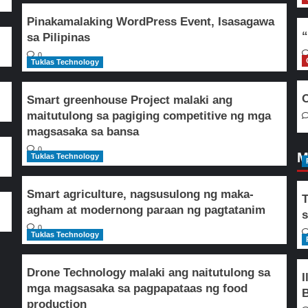
Pinakamalaking WordPress Event, Isasagawa
“
sa Pilipinas
0
Tuklas Technology
O
Smart greenhouse Project malaki ang
maitutulong sa pagiging competitive ng mga
magsasaka sa bansa
0
M
Tuklas Technology
Smart agriculture, nagsusulong ng maka-
T
agham at modernong paraan ng pagtatanim
s
0
Tuklas Technology
Drone Technology malaki ang naitutulong sa
I
mga magsasaka sa pagpapataas ng food
B
production