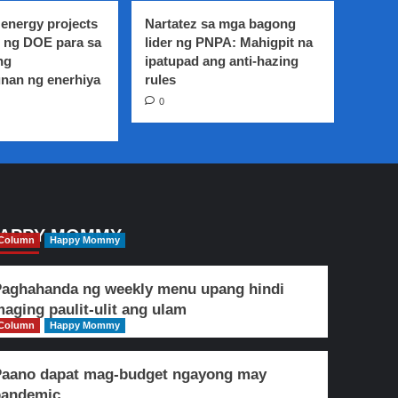
energy projects
Nartatez sa mga bagong
 ng DOE para sa
lider ng PNPA: Mahigpit na
ng
ipatupad ang anti-hazing
nan ng enerhiya
rules
0
APPY MOMMY
Column
Happy Mommy
aghahanda ng weekly menu upang hindi
aging paulit-ulit ang ulam
Column
Happy Mommy
Paano dapat mag-budget ngayong may
pandemic