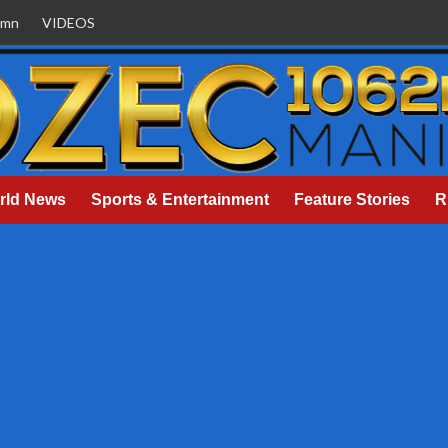
umn
VIDEOS
rld News
Sports & Entertainment
Feature Stories
R