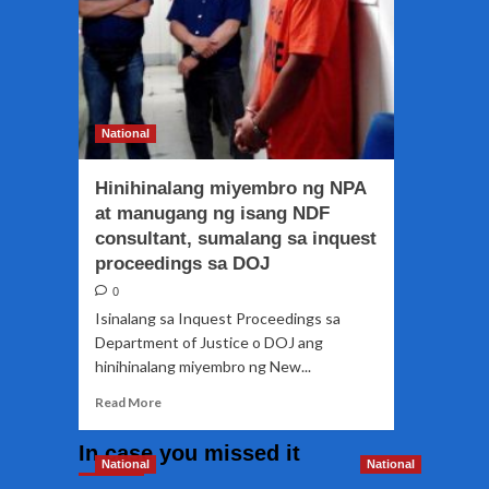
National
Hinihinalang miyembro ng NPA
at manugang ng isang NDF
consultant, sumalang sa inquest
proceedings sa DOJ
0
Isinalang sa Inquest Proceedings sa
Department of Justice o DOJ ang
hinihinalang miyembro ng New...
Read
Read More
more
about
In case you missed it
Hinihinalang
National
National
miyembro