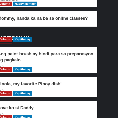
Column
Happy Mommy
ommy, handa ka na ba sa online classes?
APITBAHAY
Column
Kapitbahay
ng paint brush ay hindi para sa preparasyon
g pagkain
0
Column
Kapitbahay
inola, my favorite Pinoy dish!
0
Column
Kapitbahay
ove ko si Daddy
0
Column
Kapitbahay