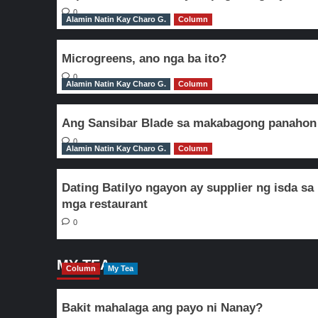
0
Alamin Natin Kay Charo G.
Column
Microgreens, ano nga ba ito?
0
Alamin Natin Kay Charo G.
Column
Ang Sansibar Blade sa makabagong panahon
0
Alamin Natin Kay Charo G.
Column
Dating Batilyo ngayon ay supplier ng isda sa
mga restaurant
0
MY TEA
Column
My Tea
Bakit mahalaga ang payo ni Nanay?