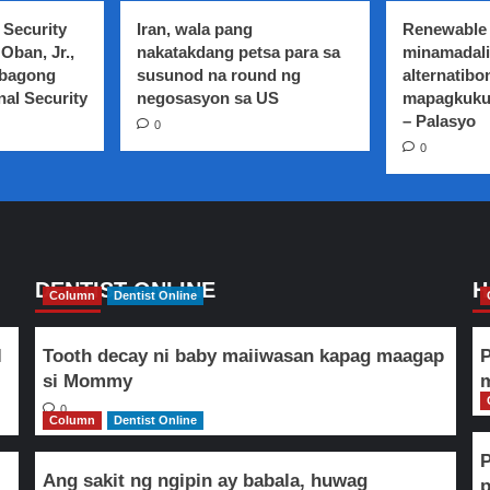
 Security
Iran, wala pang
Renewable 
Oban, Jr.,
nakatakdang petsa para sa
minamadali
 bagong
susunod na round ng
alternatibo
nal Security
negosasyon sa US
mapagkuku
– Palasyo
0
0
DENTIST ONLINE
H
Column
Dentist Online
l
Tooth decay ni baby maiiwasan kapag maagap
P
si Mommy
m
0
Column
Dentist Online
Ang sakit ng ngipin ay babala, huwag