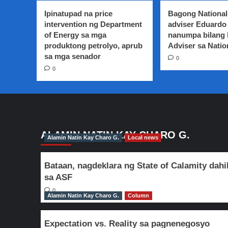
ng
Ipinatupad na price
Bagong National
NPA
intervention ng Department
adviser Eduardo 
at
of Energy sa mga
nanumpa bilang
manugang
produktong petrolyo, aprub
ng
Adviser sa Natio
isang
sa mga senador
0
NDF
0
consultant,
sumalang
sa
inquest
proceedings
sa
DOJ
ALAMIN NATIN KAY CHARO G.
Alamin Natin Kay Charo G.
Local news
Bataan, nagdeklara ng State of Calamity dahi
sa ASF
0
Alamin Natin Kay Charo G.
Column
Expectation vs. Reality sa pagnenegosyo