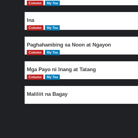
Column
My Tea
Ina
Column
My Tea
Paghahambing sa Noon at Ngayon
Column
My Tea
Mga Payo ni Inang at Tatang
Column
My Tea
Maliliit na Bagay