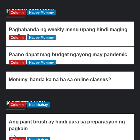
HAPPY MOMMY
Column
Happy Mommy
Paghahanda ng weekly menu upang hindi maging
paulit-ulit ang ulam
Column
Happy Mommy
Paano dapat mag-budget ngayong may pandemic
Column
Happy Mommy
Mommy, handa ka na ba sa online classes?
KAPITBAHAY
Column
Kapitbahay
Ang paint brush ay hindi para sa preparasyon ng
pagkain
0
Column
Kapitbahay