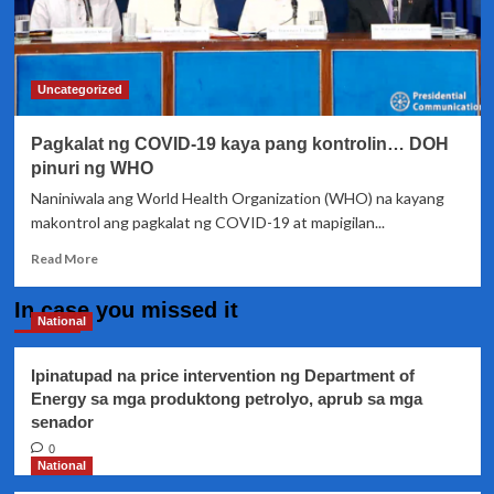
Uncategorized
Pagkalat ng COVID-19 kaya pang kontrolin… DOH
pinuri ng WHO
Naniniwala ang World Health Organization (WHO) na kayang
makontrol ang pagkalat ng COVID-19 at mapigilan...
Read
Read More
more
about
In case you missed it
Pagkalat
National
ng
COVID-
Ipinatupad na price intervention ng Department of
19
Energy sa mga produktong petrolyo, aprub sa mga
kaya
senador
pang
kontrolin…
0
DOH
National
pinuri