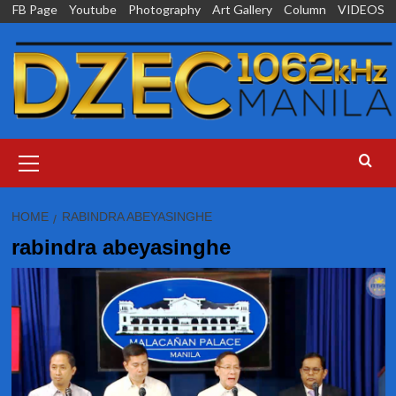
Skip
FB Page
Youtube
Photography
Art Gallery
Column
VIDEOS
to
content
Primary
Menu
HOME
RABINDRA ABEYASINGHE
rabindra abeyasinghe