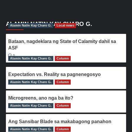
ALAMIN NATIN KAY CHARO G.
Alamin Natin Kay Charo G.
Local news
Bataan, nagdeklara ng State of Calamity dahil sa
ASF
0
Alamin Natin Kay Charo G.
Column
Expectation vs. Reality sa pagnenegosyo
Alamin Natin Kay Charo G.
0
Column
Microgreens, ano nga ba ito?
Alamin Natin Kay Charo G.
0
Column
Ang Sansibar Blade sa makabagong panahon
Alamin Natin Kay Charo G.
0
Column