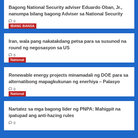
ng
Bagong National Security adviser Eduardo Oban, Jr.,
WHO
nanumpa bilang bagong Adviser sa National Security
0
IBANG BANSA
Iran, wala pang nakatakdang petsa para sa susunod na
round ng negosasyon sa US
0
National
Renewable energy projects minamadali ng DOE para sa
alternatibong mapagkukunan ng enerhiya – Palasyo
0
National
Nartatez sa mga bagong lider ng PNPA: Mahigpit na
ipatupad ang anti-hazing rules
0