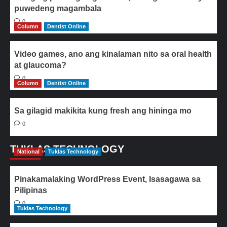
puwedeng magambala
0
Column
Dentist Online
Video games, ano ang kinalaman nito sa oral health
at glaucoma?
0
Column
Dentist Online
Sa gilagid makikita kung fresh ang hininga mo
0
TUKLAS TECHNOLOGY
National
Tuklas Technology
Pinakamalaking WordPress Event, Isasagawa sa
Pilipinas
0
Tuklas Technology