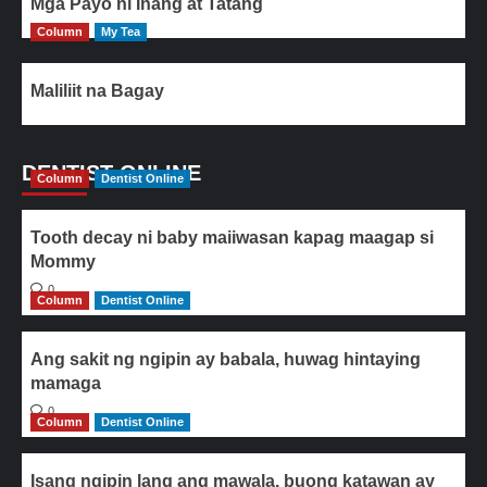
Mga Payo ni Inang at Tatang
Column
My Tea
Maliliit na Bagay
DENTIST ONLINE
Column
Dentist Online
Tooth decay ni baby maiiwasan kapag maagap si
Mommy
0
Column
Dentist Online
Ang sakit ng ngipin ay babala, huwag hintaying
mamaga
0
Column
Dentist Online
Isang ngipin lang ang mawala, buong katawan ay