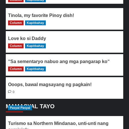
Tinola, my favorite Pinoy dish!
Column
0
Kapitbahay
Love ko si Daddy
Column
0
Kapitbahay
“Sa sementaryo nabuo ang mga pangarap ko“
Column
0
Kapitbahay
Ooops, bawal magsayang ng pagkain!
0
MAMASYAL TAYO
Pasyal Pasyal
Turismo sa Northern Mindanao, unti-unti nang