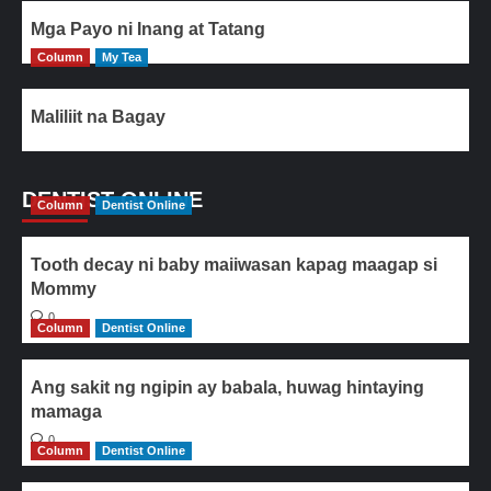
Mga Payo ni Inang at Tatang
Column
My Tea
Maliliit na Bagay
DENTIST ONLINE
Column
Dentist Online
Tooth decay ni baby maiiwasan kapag maagap si
Mommy
0
Column
Dentist Online
Ang sakit ng ngipin ay babala, huwag hintaying
mamaga
0
Column
Dentist Online