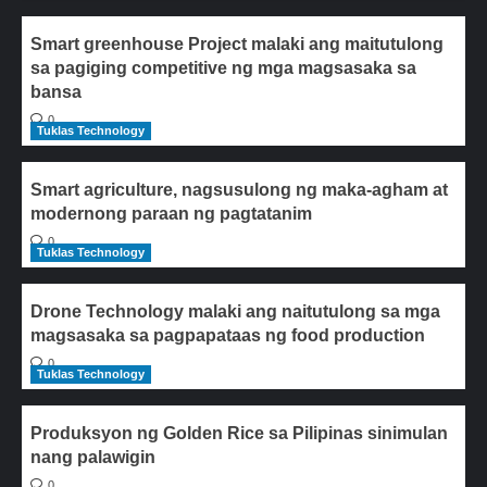
Smart greenhouse Project malaki ang maitutulong
sa pagiging competitive ng mga magsasaka sa
bansa
0
Tuklas Technology
Smart agriculture, nagsusulong ng maka-agham at
modernong paraan ng pagtatanim
0
Tuklas Technology
Drone Technology malaki ang naitutulong sa mga
magsasaka sa pagpapataas ng food production
0
Tuklas Technology
Produksyon ng Golden Rice sa Pilipinas sinimulan
nang palawigin
0