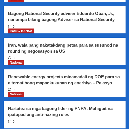
highway
Bagong National Security adviser Eduardo Oban, Jr.,
nanumpa bilang bagong Adviser sa National Security
0
IBANG BANSA
Iran, wala pang nakatakdang petsa para sa susunod na
round ng negosasyon sa US
0
National
Renewable energy projects minamadali ng DOE para sa
alternatibong mapagkukunan ng enerhiya – Palasyo
0
National
Nartatez sa mga bagong lider ng PNPA: Mahigpit na
ipatupad ang anti-hazing rules
0