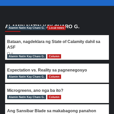
ALAMIN NATIN KAY CHARO G.
Alamin Natin Kay Charo G.
Local news
Bataan, nagdeklara ng State of Calamity dahil sa
ASF
0
Alamin Natin Kay Charo G.
Column
Expectation vs. Reality sa pagnenegosyo
Alamin Natin Kay Charo G.
0
Column
Microgreens, ano nga ba ito?
Alamin Natin Kay Charo G.
0
Column
Ang Sansibar Blade sa makabagong panahon