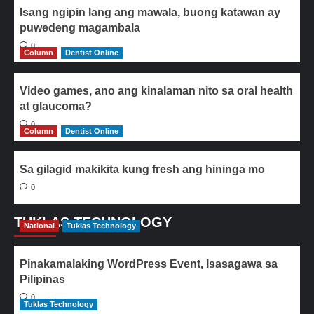
Isang ngipin lang ang mawala, buong katawan ay
puwedeng magambala
0
Column
Dentist Online
Video games, ano ang kinalaman nito sa oral health
at glaucoma?
0
Column
Dentist Online
Sa gilagid makikita kung fresh ang hininga mo
0
TUKLAS TECHNOLOGY
National
Tuklas Technology
Pinakamalaking WordPress Event, Isasagawa sa
Pilipinas
0
Tuklas Technology