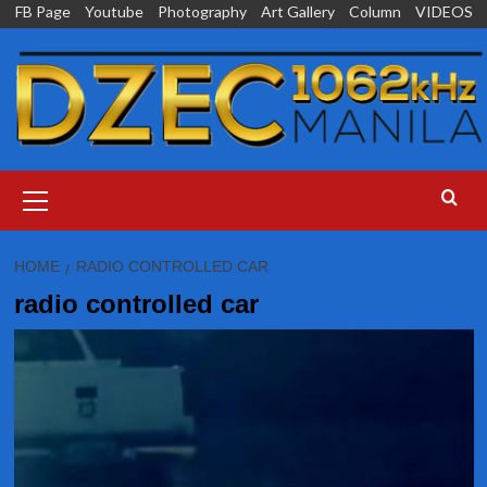
Skip
FB Page
Youtube
Photography
Art Gallery
Column
VIDEOS
to
content
Primary
Menu
HOME
RADIO CONTROLLED CAR
radio controlled car