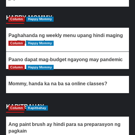
HAPPY MOMMY
Column
Happy Mommy
Paghahanda ng weekly menu upang hindi maging
paulit-ulit ang ulam
Column
Happy Mommy
Paano dapat mag-budget ngayong may pandemic
Column
Happy Mommy
Mommy, handa ka na ba sa online classes?
KAPITBAHAY
Column
Kapitbahay
Ang paint brush ay hindi para sa preparasyon ng
pagkain