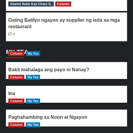
Alamin Natin Kay Charo G.
0
Column
Dating Batilyo ngayon ay supplier ng isda sa mga
restaurant
0
MY TEA
Column
My Tea
Bakit mahalaga ang payo ni Nanay?
Column
My Tea
Ina
Column
My Tea
Paghahambing sa Noon at Ngayon
Column
My Tea