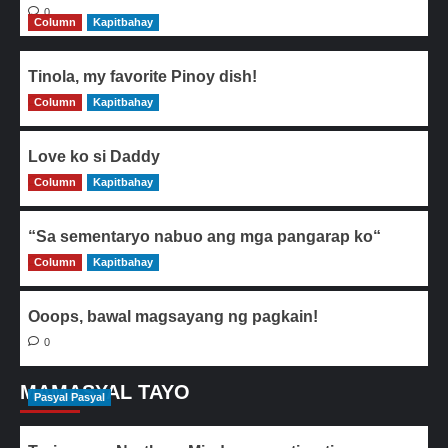
0
Column
Kapitbahay
Tinola, my favorite Pinoy dish!
Column
0
Kapitbahay
Love ko si Daddy
Column
0
Kapitbahay
“Sa sementaryo nabuo ang mga pangarap ko“
Column
0
Kapitbahay
Ooops, bawal magsayang ng pagkain!
0
MAMASYAL TAYO
Pasyal Pasyal