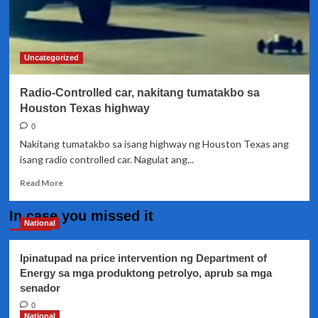
Uncategorized
Radio-Controlled car, nakitang tumatakbo sa
Houston Texas highway
0
Nakitang tumatakbo sa isang highway ng Houston Texas ang
isang radio controlled car. Nagulat ang...
Read
Read More
more
about
In case you missed it
Radio-
National
Controlled
car,
Ipinatupad na price intervention ng Department of
nakitang
Energy sa mga produktong petrolyo, aprub sa mga
tumatakbo
senador
sa
Houston
0
Texas
National