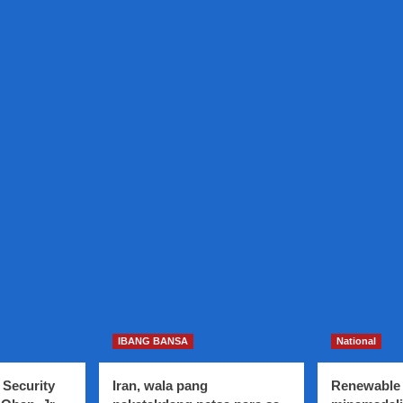
IBANG BANSA
National
 Security
Iran, wala pang
Renewable 