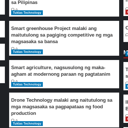
“
sa Pilipinas
0
Tuklas Technology
O
Smart greenhouse Project malaki ang
maitutulong sa pagiging competitive ng mga
magsasaka sa bansa
0
M
Tuklas Technology
Smart agriculture, nagsusulong ng maka-
T
agham at modernong paraan ng pagtatanim
s
0
Tuklas Technology
Drone Technology malaki ang naitutulong sa
I
mga magsasaka sa pagpapataas ng food
B
production
0
Tuklas Technology