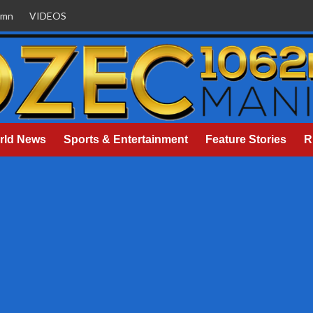
umn
VIDEOS
rld News
Sports & Entertainment
Feature Stories
R