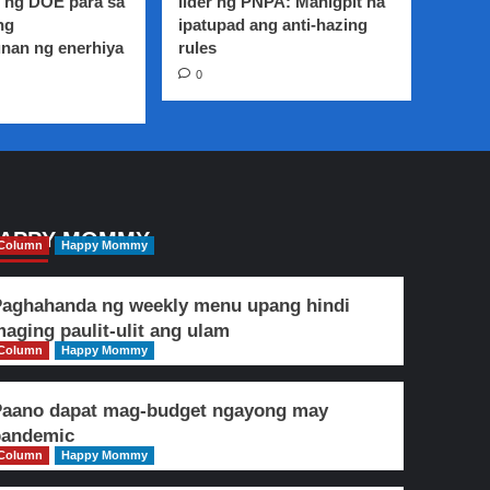
 ng DOE para sa
lider ng PNPA: Mahigpit na
ng
ipatupad ang anti-hazing
nan ng enerhiya
rules
0
APPY MOMMY
Column
Happy Mommy
aghahanda ng weekly menu upang hindi
aging paulit-ulit ang ulam
Column
Happy Mommy
Paano dapat mag-budget ngayong may
pandemic
Column
Happy Mommy