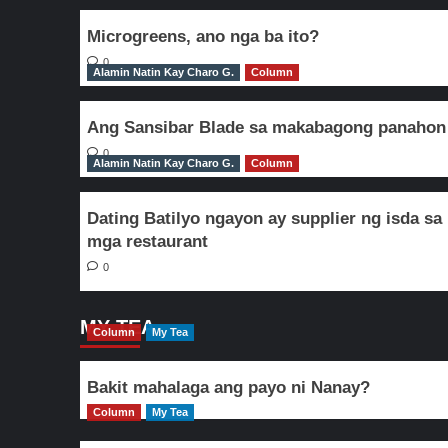
Microgreens, ano nga ba ito?
0
Alamin Natin Kay Charo G.
Column
Ang Sansibar Blade sa makabagong panahon
0
Alamin Natin Kay Charo G.
Column
Dating Batilyo ngayon ay supplier ng isda sa
mga restaurant
0
MY TEA
Column
My Tea
Bakit mahalaga ang payo ni Nanay?
Column
My Tea