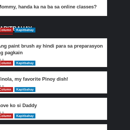
ommy, handa ka na ba sa online classes?
APITBAHAY
Column
Kapitbahay
ng paint brush ay hindi para sa preparasyon
g pagkain
0
Column
Kapitbahay
inola, my favorite Pinoy dish!
0
Column
Kapitbahay
ove ko si Daddy
0
Column
Kapitbahay