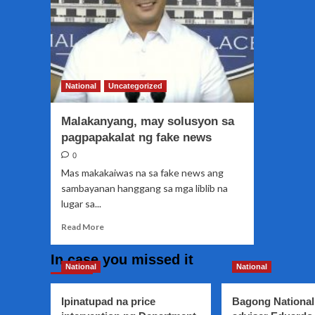
National
Uncategorized
Malakanyang, may solusyon sa
pagpapakalat ng fake news
0
Mas makakaiwas na sa fake news ang
sambayanan hanggang sa mga liblib na
lugar sa...
Read
Read More
more
about
In case you missed it
Malakanyang,
National
National
may
solusyon
Ipinatupad na price
Bagong National
sa