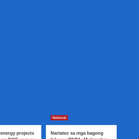
National
energy projects
Nartatez sa mga bagong