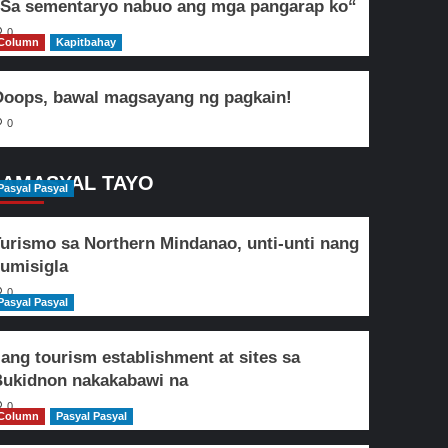
Sa sementaryo nabuo ang mga pangarap ko“
0
Column
Kapitbahay
oops, bawal magsayang ng pagkain!
0
AMASYAL TAYO
Pasyal Pasyal
urismo sa Northern Mindanao, unti-unti nang
umisigla
0
Pasyal Pasyal
lang tourism establishment at sites sa
ukidnon nakakabawi na
0
Column
Pasyal Pasyal