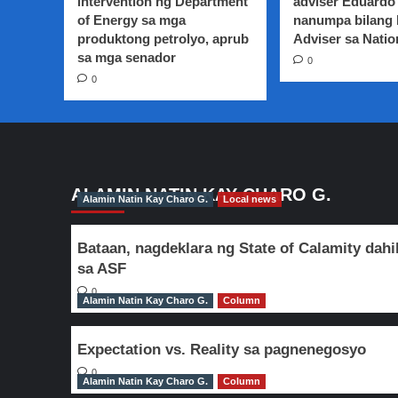
intervention ng Department
adviser Eduardo 
pagpapakalat
of Energy sa mga
nanumpa bilang
ng
produktong petrolyo, aprub
fake
Adviser sa Natio
news
sa mga senador
0
0
ALAMIN NATIN KAY CHARO G.
Alamin Natin Kay Charo G.
Local news
Bataan, nagdeklara ng State of Calamity dahi
sa ASF
0
Alamin Natin Kay Charo G.
Column
Expectation vs. Reality sa pagnenegosyo
0
Alamin Natin Kay Charo G.
Column