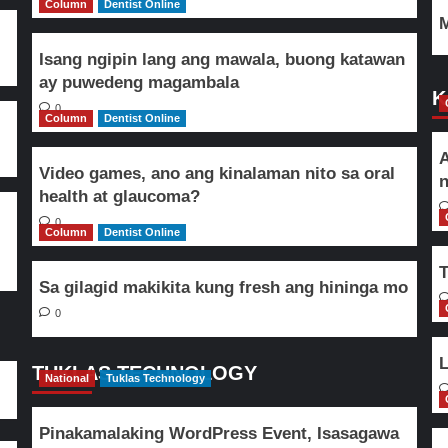
Column
Dentist Online
M
Isang ngipin lang ang mawala, buong katawan
ay puwedeng magambala
K
0
Column
Dentist Online
A
Video games, ano ang kinalaman nito sa oral
n
health at glaucoma?
0
Column
Dentist Online
T
Sa gilagid makikita kung fresh ang hininga mo
0
L
TUKLAS TECHNOLOGY
National
Tuklas Technology
Pinakamalaking WordPress Event, Isasagawa