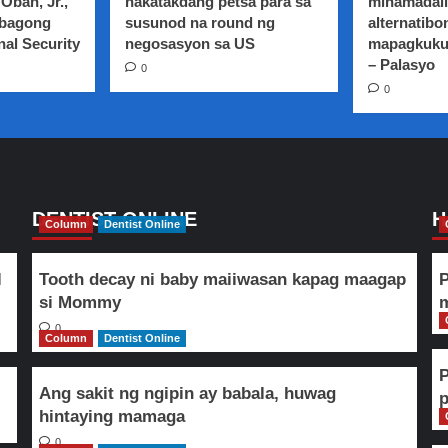
Oban, Jr.,
nakatakdang petsa para sa
minamadali
 bagong
susunod na round ng
alternatibo
nal Security
negosasyon sa US
mapagkuku
– Palasyo
0
0
DENTIST ONLINE
H
Column
Dentist Online
l
Tooth decay ni baby maiiwasan kapag maagap
P
si Mommy
m
0
Column
Dentist Online
Ang sakit ng ngipin ay babala, huwag
hintaying mamaga
0