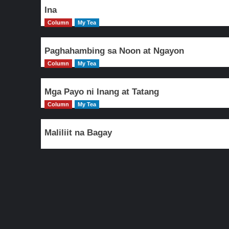
Ina
Column
My Tea
Paghahambing sa Noon at Ngayon
Column
My Tea
Mga Payo ni Inang at Tatang
Column
My Tea
Maliliit na Bagay