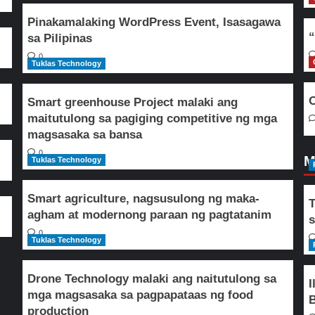
Pinakamalaking WordPress Event, Isasagawa
“
sa Pilipinas
0
Tuklas Technology
O
Smart greenhouse Project malaki ang
maitutulong sa pagiging competitive ng mga
magsasaka sa bansa
0
M
Tuklas Technology
Smart agriculture, nagsusulong ng maka-
T
agham at modernong paraan ng pagtatanim
s
0
Tuklas Technology
Drone Technology malaki ang naitutulong sa
I
mga magsasaka sa pagpapataas ng food
B
production