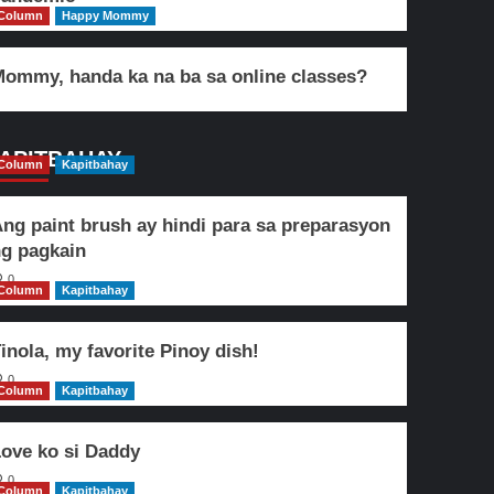
Column
Happy Mommy
ommy, handa ka na ba sa online classes?
APITBAHAY
Column
Kapitbahay
ng paint brush ay hindi para sa preparasyon
g pagkain
0
Column
Kapitbahay
inola, my favorite Pinoy dish!
0
Column
Kapitbahay
ove ko si Daddy
0
Column
Kapitbahay