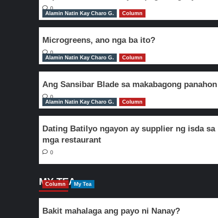
0
Alamin Natin Kay Charo G.
Column
Microgreens, ano nga ba ito?
0
Alamin Natin Kay Charo G.
Column
Ang Sansibar Blade sa makabagong panahon
0
Alamin Natin Kay Charo G.
Column
Dating Batilyo ngayon ay supplier ng isda sa
mga restaurant
0
MY TEA
Column
My Tea
Bakit mahalaga ang payo ni Nanay?