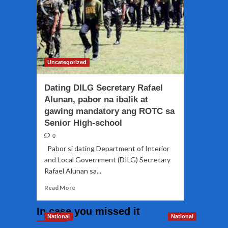
Uncategorized
Dating DILG Secretary Rafael
Alunan, pabor na ibalik at
gawing mandatory ang ROTC sa
Senior High-school
0
Pabor si dating Department of Interior
and Local Government (DILG) Secretary
Rafael Alunan sa...
Read
Read More
more
about
In case you missed it
Dating
National
National
DILG