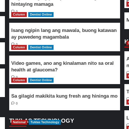
hintaying mamaga
0
Column
Dentist Online
M
Isang ngipin lang ang mawala, buong katawan
ay puwedeng magambala
K
0
Column
Dentist Online
A
Video games, ano ang kinalaman nito sa oral
n
health at glaucoma?
0
Column
Dentist Online
T
Sa gilagid makikita kung fresh ang hininga mo
0
L
TUKLAS TECHNOLOGY
National
Tuklas Technology