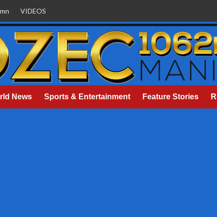
umn
VIDEOS
rld News
Sports & Entertainment
Feature Stories
R