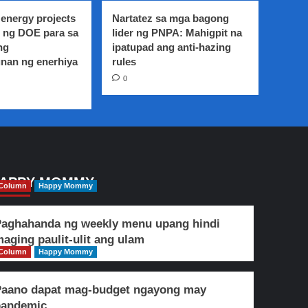
energy projects
Nartatez sa mga bagong
 ng DOE para sa
lider ng PNPA: Mahigpit na
ng
ipatupad ang anti-hazing
nan ng enerhiya
rules
0
APPY MOMMY
Column
Happy Mommy
aghahanda ng weekly menu upang hindi
aging paulit-ulit ang ulam
Column
Happy Mommy
Paano dapat mag-budget ngayong may
pandemic