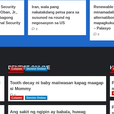
 Security
Iran, wala pang
Renewable 
Oban, Jr.,
nakatakdang petsa para sa
minamadali
 bagong
susunod na round ng
alternatibo
nal Security
negosasyon sa US
mapagkuku
– Palasyo
0
0
DENTIST ONLINE
H
Column
Dentist Online
l
Tooth decay ni baby maiiwasan kapag maagap
P
si Mommy
m
0
Column
Dentist Online
Ang sakit ng ngipin ay babala, huwag