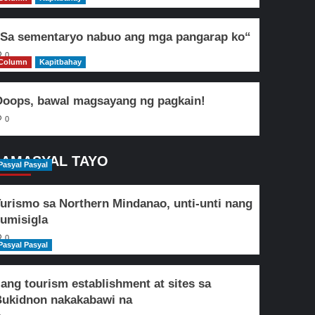
Sa sementaryo nabuo ang mga pangarap ko“
0
Column
Kapitbahay
oops, bawal magsayang ng pagkain!
0
AMASYAL TAYO
Pasyal Pasyal
urismo sa Northern Mindanao, unti-unti nang
umisigla
0
Pasyal Pasyal
lang tourism establishment at sites sa
ukidnon nakakabawi na