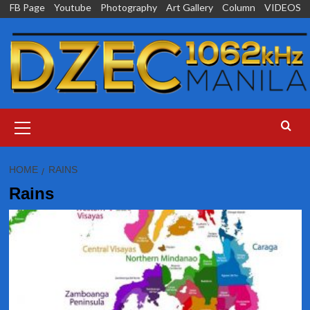
Skip
FB Page
Youtube
Photography
Art Gallery
Column
VIDEOS
to
content
Primary
Menu
HOME
RAINS
Rains