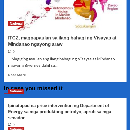
National
ITCZ, magpapaulan sa ilang bahagi ng Visayas at
Mindanao ngayong araw
0
Magiging maulan ang ilang bahagi ng Visayas at Mindanao
ngayong Biyernes dahil sa...
Read
Read More
more
about
In case you missed it
ITCZ,
National
magpapaulan
sa
Ipinatupad na price intervention ng Department of
ilang
Energy sa mga produktong petrolyo, aprub sa mga
bahagi
senador
ng
Visayas
0
at
National