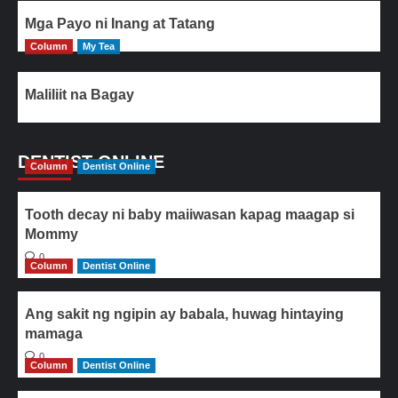
Mga Payo ni Inang at Tatang
Column
My Tea
Maliliit na Bagay
DENTIST ONLINE
Column
Dentist Online
Tooth decay ni baby maiiwasan kapag maagap si
Mommy
0
Column
Dentist Online
Ang sakit ng ngipin ay babala, huwag hintaying
mamaga
0
Column
Dentist Online