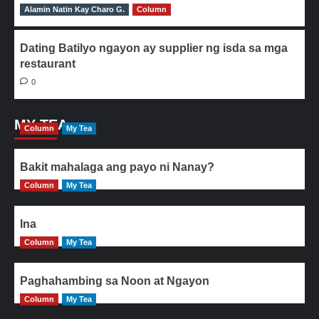
Alamin Natin Kay Charo G.
0
Column
Dating Batilyo ngayon ay supplier ng isda sa mga
restaurant
0
MY TEA
Column
My Tea
Bakit mahalaga ang payo ni Nanay?
Column
My Tea
Ina
Column
My Tea
Paghahambing sa Noon at Ngayon
Column
My Tea