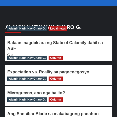
ALAMIN NATIN KAY CHARO G.
Alamin Natin Kay Charo G.
Local news
Bataan, nagdeklara ng State of Calamity dahil sa
ASF
0
Alamin Natin Kay Charo G.
Column
Expectation vs. Reality sa pagnenegosyo
Alamin Natin Kay Charo G.
0
Column
Microgreens, ano nga ba ito?
Alamin Natin Kay Charo G.
0
Column
Ang Sansibar Blade sa makabagong panahon