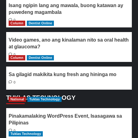
Isang ngipin lang ang mawala, buong katawan ay
puwedeng magambala
0
Column
Dentist Online
Video games, ano ang kinalaman nito sa oral health
at glaucoma?
0
Column
Dentist Online
Sa gilagid makikita kung fresh ang hininga mo
0
TUKLAS TECHNOLOGY
National
Tuklas Technology
Pinakamalaking WordPress Event, Isasagawa sa
Pilipinas
0
Tuklas Technology