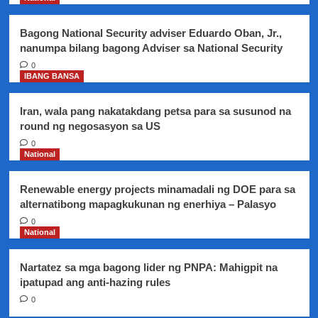
Mindanao
ngayong
Bagong National Security adviser Eduardo Oban, Jr.,
araw
nanumpa bilang bagong Adviser sa National Security
0
IBANG BANSA
Iran, wala pang nakatakdang petsa para sa susunod na
round ng negosasyon sa US
0
National
Renewable energy projects minamadali ng DOE para sa
alternatibong mapagkukunan ng enerhiya – Palasyo
0
National
Nartatez sa mga bagong lider ng PNPA: Mahigpit na
ipatupad ang anti-hazing rules
0