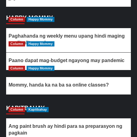
HAPPY MOMMY
Column
Happy Mommy
Paghahanda ng weekly menu upang hindi maging
paulit-ulit ang ulam
Column
Happy Mommy
Paano dapat mag-budget ngayong may pandemic
Column
Happy Mommy
Mommy, handa ka na ba sa online classes?
KAPITBAHAY
Column
Kapitbahay
Ang paint brush ay hindi para sa preparasyon ng
pagkain