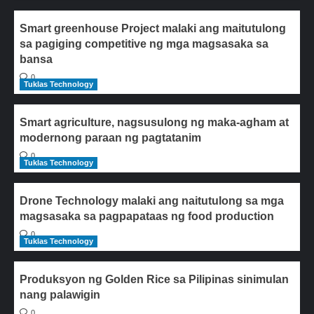
Smart greenhouse Project malaki ang maitutulong
sa pagiging competitive ng mga magsasaka sa
bansa
0
Tuklas Technology
Smart agriculture, nagsusulong ng maka-agham at
modernong paraan ng pagtatanim
0
Tuklas Technology
Drone Technology malaki ang naitutulong sa mga
magsasaka sa pagpapataas ng food production
0
Tuklas Technology
Produksyon ng Golden Rice sa Pilipinas sinimulan
nang palawigin
0