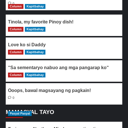
0
Column
Kapitbahay
Tinola, my favorite Pinoy dish!
Column
0
Kapitbahay
Love ko si Daddy
Column
0
Kapitbahay
“Sa sementaryo nabuo ang mga pangarap ko“
Column
0
Kapitbahay
Ooops, bawal magsayang ng pagkain!
0
MAMASYAL TAYO
Pasyal Pasyal