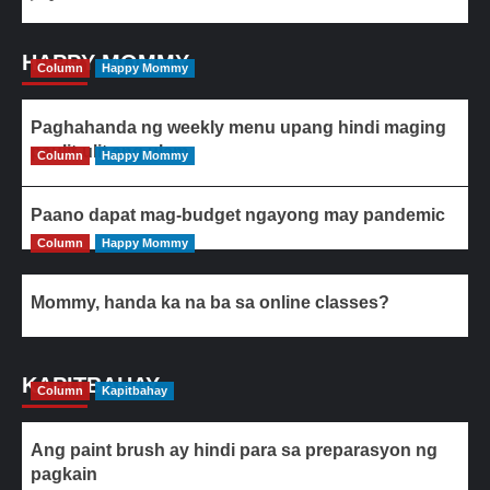
HAPPY MOMMY
Column
Happy Mommy
Paghahanda ng weekly menu upang hindi maging
paulit-ulit ang ulam
Column
Happy Mommy
Paano dapat mag-budget ngayong may pandemic
Column
Happy Mommy
Mommy, handa ka na ba sa online classes?
KAPITBAHAY
Column
Kapitbahay
Ang paint brush ay hindi para sa preparasyon ng
pagkain