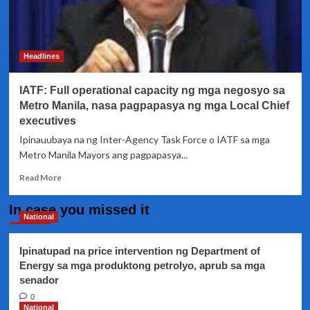
Headlines
IATF: Full operational capacity ng mga negosyo sa
Metro Manila, nasa pagpapasya ng mga Local Chief
executives
Ipinauubaya na ng Inter-Agency Task Force o IATF sa mga
Metro Manila Mayors ang pagpapasya...
Read
Read More
more
about
In case you missed it
IATF:
National
Full
operational
Ipinatupad na price intervention ng Department of
capacity
Energy sa mga produktong petrolyo, aprub sa mga
ng
senador
mga
negosyo
0
sa
National