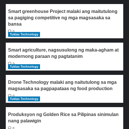
Smart greenhouse Project malaki ang maitutulong
sa pagiging competitive ng mga magsasaka sa
bansa
0
Tuklas Technology
Smart agriculture, nagsusulong ng maka-agham at
modernong paraan ng pagtatanim
0
Tuklas Technology
Drone Technology malaki ang naitutulong sa mga
magsasaka sa pagpapataas ng food production
0
Tuklas Technology
Produksyon ng Golden Rice sa Pilipinas sinimulan
nang palawigin
0