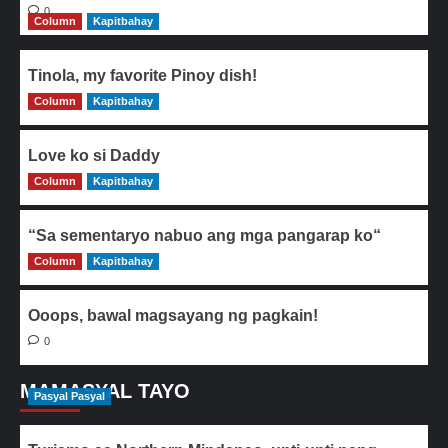
0
Column
Kapitbahay
Tinola, my favorite Pinoy dish!
Column
0
Kapitbahay
Love ko si Daddy
Column
0
Kapitbahay
“Sa sementaryo nabuo ang mga pangarap ko“
Column
0
Kapitbahay
Ooops, bawal magsayang ng pagkain!
0
MAMASYAL TAYO
Pasyal Pasyal