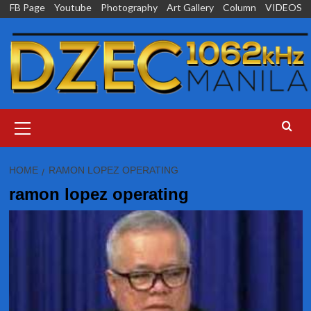
Skip
FB Page
Youtube
Photography
Art Gallery
Column
VIDEOS
to
content
Primary
Menu
HOME
RAMON LOPEZ OPERATING
ramon lopez operating