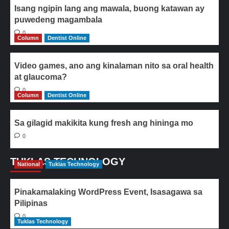
Isang ngipin lang ang mawala, buong katawan ay
puwedeng magambala
0
Column
Dentist Online
Video games, ano ang kinalaman nito sa oral health
at glaucoma?
0
Column
Dentist Online
Sa gilagid makikita kung fresh ang hininga mo
0
TUKLAS TECHNOLOGY
National
Tuklas Technology
Pinakamalaking WordPress Event, Isasagawa sa
Pilipinas
0
Tuklas Technology