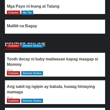
Mga Payo ni Inang at Tatang
Column
My Tea
Maliliit na Bagay
DENTIST ONLINE
Column
Dentist Online
Tooth decay ni baby maiiwasan kapag maagap si
Mommy
0
Column
Dentist Online
Ang sakit ng ngipin ay babala, huwag hintaying
mamaga
0
Column
Dentist Online