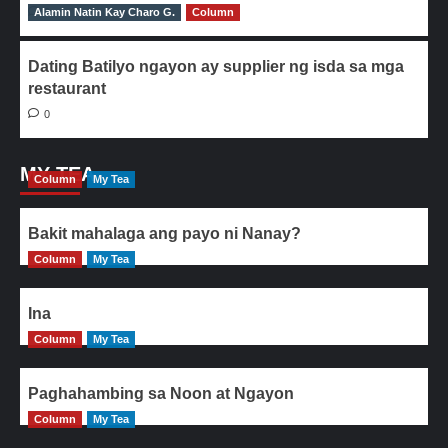
Alamin Natin Kay Charo G.
0
Column
Dating Batilyo ngayon ay supplier ng isda sa mga
restaurant
0
MY TEA
Column
My Tea
Bakit mahalaga ang payo ni Nanay?
Column
My Tea
Ina
Column
My Tea
Paghahambing sa Noon at Ngayon
Column
My Tea