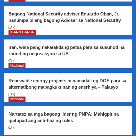
Metro
Manila,
Bagong National Security adviser Eduardo Oban, Jr.,
nasa
nanumpa bilang bagong Adviser sa National Security
pagpapasya
ng
0
IBANG BANSA
mga
Local
Chief
Iran, wala pang nakatakdang petsa para sa susunod na
executives
round ng negosasyon sa US
0
National
Renewable energy projects minamadali ng DOE para sa
alternatibong mapagkukunan ng enerhiya – Palasyo
0
National
Nartatez sa mga bagong lider ng PNPA: Mahigpit na
ipatupad ang anti-hazing rules
0