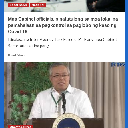
naka-
Local news
National
quarantine
ang
Mga Cabinet officials, pinatutulong sa mga lokal na
ilang
Cabinet
pamahalaan sa pagkontrol sa paglobo ng kaso ng
officials
Covid-19
Itinalaga ng Inter Agency Task Force o IATF ang mga Cabinet
Secretaries at iba pang...
Read
Read More
more
about
Mga
Cabinet
officials,
pinatutulong
sa
mga
lokal
na
pamahalaan
sa
pagkontrol
Uncategorized