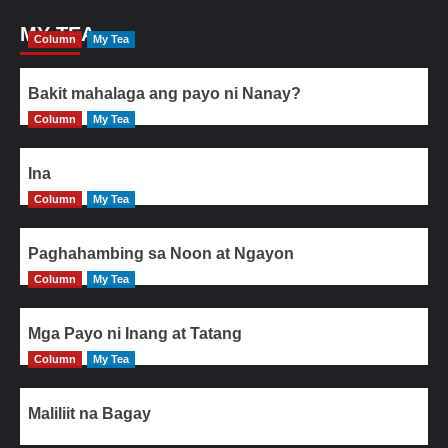
MY TEA
Column
My Tea
Bakit mahalaga ang payo ni Nanay?
Column
My Tea
Ina
Column
My Tea
Paghahambing sa Noon at Ngayon
Column
My Tea
Mga Payo ni Inang at Tatang
Column
My Tea
Maliliit na Bagay