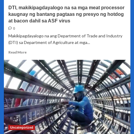
DTI, makikipagdayalogo na sa mga meat processor
kaugnay ng bantang pagtaas ng presyo ng hotdog
at bacon dahil sa ASF virus
0
Makikipagdayalogo na ang Department of Trade and Industry
(DTI) sa Department of Agriculture at mga...
Read
Read More
more
about
DTI,
makikipagdayalogo
na
sa
mga
meat
processor
kaugnay
ng
bantang
pagtaas
Uncategorized
ng