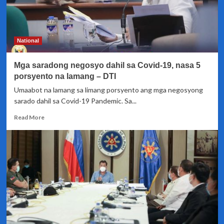
National
Mga saradong negosyo dahil sa Covid-19, nasa 5
porsyento na lamang – DTI
Umaabot na lamang sa limang porsyento ang mga negosyong
sarado dahil sa Covid-19 Pandemic. Sa...
Read
Read More
more
about
Mga
saradong
negosyo
dahil
sa
Covid-
19,
nasa
5