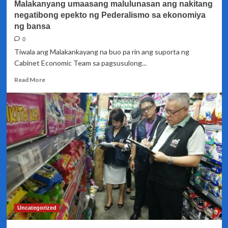
Malakanyang umaasang malulunasan ang nakitang
negatibong epekto ng Pederalismo sa ekonomiya
ng bansa
0
Tiwala ang Malakankayang na buo pa rin ang suporta ng
Cabinet Economic Team sa pagsusulong...
Read
Read More
more
about
Malakanyang
umaasang
malulunasan
ang
nakitang
negatibong
epekto
ng
Pederalismo
sa
ekonomiya
Uncategorized
ng
bansa