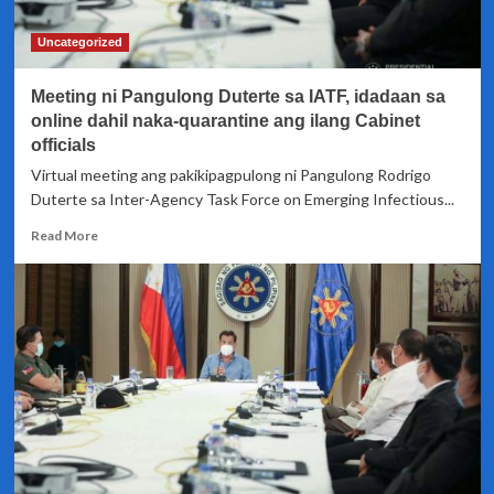
porsyento
na
Uncategorized
lamang
–
Meeting ni Pangulong Duterte sa IATF, idadaan sa
DTI
online dahil naka-quarantine ang ilang Cabinet
officials
Virtual meeting ang pakikipagpulong ni Pangulong Rodrigo
Duterte sa Inter-Agency Task Force on Emerging Infectious...
Read
Read More
more
about
Meeting
ni
Pangulong
Duterte
sa
IATF,
idadaan
sa
online
dahil