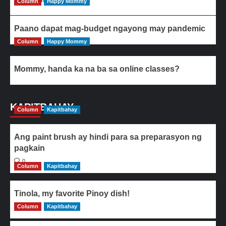
Column
Happy Mommy
Paano dapat mag-budget ngayong may pandemic
Column
Happy Mommy
Mommy, handa ka na ba sa online classes?
KAPITBAHAY
Column
Kapitbahay
Ang paint brush ay hindi para sa preparasyon ng
pagkain
0
Column
Kapitbahay
Tinola, my favorite Pinoy dish!
Column
0
Kapitbahay