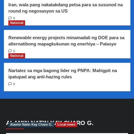
Iran, wala pang nakatakdang petsa para sa susunod na
round ng negosasyon sa US
0
National
Renewable energy projects minamadali ng DOE para sa
alternatibong mapagkukunan ng enerhiya – Palasyo
0
National
Nartatez sa mga bagong lider ng PNPA: Mahigpit na
ipatupad ang anti-hazing rules
0
ALAMIN NATIN KAY CHARO G.
Alamin Natin Kay Charo G.
Local news