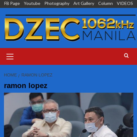
Skip
FB Page
Youtube
Photography
Art Gallery
Column
VIDEOS
to
content
Primary
Menu
HOME
RAMON LOPEZ
ramon lopez