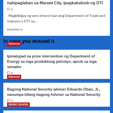
nakipaglaban sa Marawi City, ipagkakaloob ng DTI
0
Magbibigay ng zero interst loan ang Department of Trade and
Industry o DTI sa...
Read
Read More
more
about
In case you missed it
Zero
National
interest
loan
Ipinatupad na price intervention ng Department of
para
Energy sa mga produktong petrolyo, aprub sa mga
sa
senador
mga
sundalong
0
nakipaglaban
National
sa
Marawi
Bagong National Security adviser Eduardo Oban, Jr.,
City,
nanumpa bilang bagong Adviser sa National Security
ipagkakaloob
ng
0
IBANG BANSA
DTI