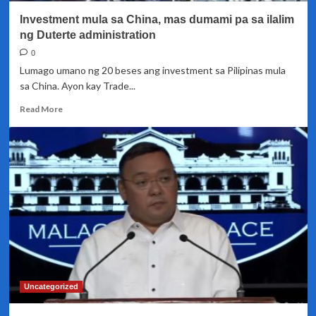
presyo
Investment mula sa China, mas dumami pa sa ilalim
ng
hotdog
ng Duterte administration
at
0
bacon
Lumago umano ng 20 beses ang investment sa Pilipinas mula
dahil
sa China. Ayon kay Trade...
sa
ASF
Read
Read More
virus
more
about
Investment
mula
sa
China,
mas
dumami
pa
sa
ilalim
ng
Duterte
Uncategorized
administration