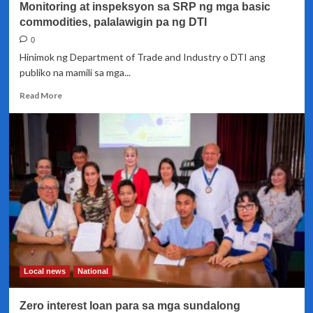
Monitoring at inspeksyon sa SRP ng mga basic
commodities, palalawigin pa ng DTI
0
Hinimok ng Department of Trade and Industry o DTI ang
publiko na mamili sa mga...
Read
Read More
more
about
Monitoring
at
inspeksyon
sa
SRP
ng
mga
basic
commodities,
palalawigin
pa
Local news
National
ng
DTI
Zero interest loan para sa mga sundalong