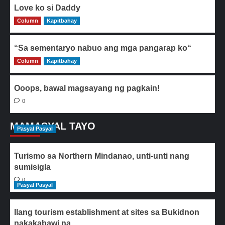
Love ko si Daddy
Column
0
Kapitbahay
“Sa sementaryo nabuo ang mga pangarap ko“
Column
0
Kapitbahay
Ooops, bawal magsayang ng pagkain!
0
MAMASYAL TAYO
Pasyal Pasyal
Turismo sa Northern Mindanao, unti-unti nang
sumisigla
0
Pasyal Pasyal
Ilang tourism establishment at sites sa Bukidnon
nakakabawi na