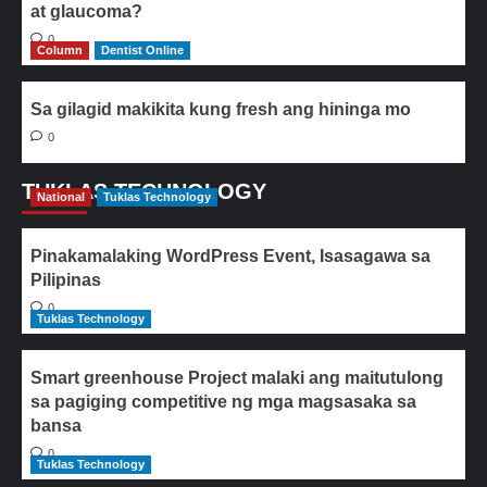
at glaucoma?
0
Column
Dentist Online
Sa gilagid makikita kung fresh ang hininga mo
0
TUKLAS TECHNOLOGY
National
Tuklas Technology
Pinakamalaking WordPress Event, Isasagawa sa
Pilipinas
0
Tuklas Technology
Smart greenhouse Project malaki ang maitutulong
sa pagiging competitive ng mga magsasaka sa
bansa
0
Tuklas Technology