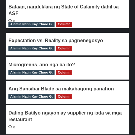
Bataan, nagdeklara ng State of Calamity dahil sa
ASF
0
Alamin Natin Kay Charo G.
Column
Expectation vs. Reality sa pagnenegosyo
Alamin Natin Kay Charo G.
0
Column
Microgreens, ano nga ba ito?
Alamin Natin Kay Charo G.
0
Column
Ang Sansibar Blade sa makabagong panahon
Alamin Natin Kay Charo G.
0
Column
Dating Batilyo ngayon ay supplier ng isda sa mga
restaurant
0