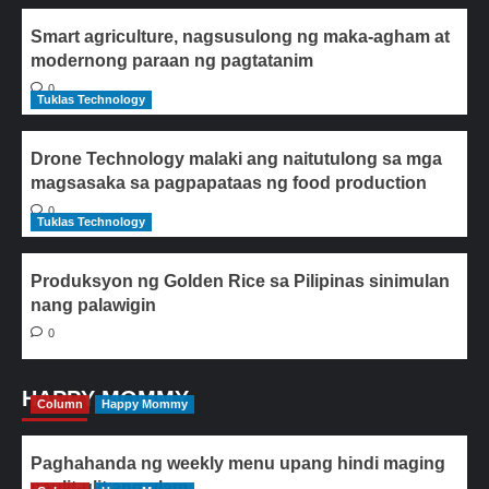
Smart agriculture, nagsusulong ng maka-agham at
modernong paraan ng pagtatanim
0
Tuklas Technology
Drone Technology malaki ang naitutulong sa mga
magsasaka sa pagpapataas ng food production
0
Tuklas Technology
Produksyon ng Golden Rice sa Pilipinas sinimulan
nang palawigin
0
HAPPY MOMMY
Column
Happy Mommy
Paghahanda ng weekly menu upang hindi maging
paulit-ulit ang ulam