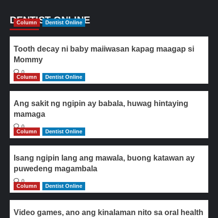
DENTIST ONLINE
Column
Dentist Online
Tooth decay ni baby maiiwasan kapag maagap si
Mommy
0
Column
Dentist Online
Ang sakit ng ngipin ay babala, huwag hintaying
mamaga
0
Column
Dentist Online
Isang ngipin lang ang mawala, buong katawan ay
puwedeng magambala
0
Column
Dentist Online
Video games, ano ang kinalaman nito sa oral health