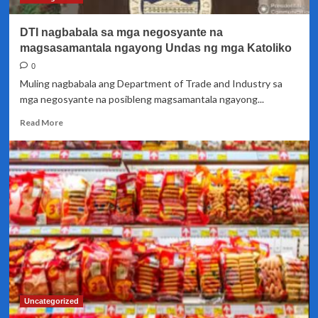
sa
paglobo
DTI nagbabala sa mga negosyante na
ng
kaso
magsasamantala ngayong Undas ng mga Katoliko
ng
0
Covid-
Muling nagbabala ang Department of Trade and Industry sa
19
mga negosyante na posibleng magsamantala ngayong...
Read
Read More
more
about
DTI
nagbabala
sa
mga
negosyante
na
magsasamantala
ngayong
Undas
ng
mga
Uncategorized
Katoliko