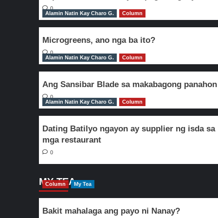
0
Alamin Natin Kay Charo G.
Column
Microgreens, ano nga ba ito?
0
Alamin Natin Kay Charo G.
Column
Ang Sansibar Blade sa makabagong panahon
0
Alamin Natin Kay Charo G.
Column
Dating Batilyo ngayon ay supplier ng isda sa
mga restaurant
0
MY TEA
Column
My Tea
Bakit mahalaga ang payo ni Nanay?