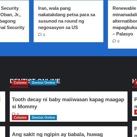
 Security
Iran, wala pang
Renewable 
Oban, Jr.,
nakatakdang petsa para sa
minamadali
 bagong
susunod na round ng
alternatibo
nal Security
negosasyon sa US
mapagkuku
– Palasyo
0
0
DENTIST ONLINE
H
Column
Dentist Online
l
Tooth decay ni baby maiiwasan kapag maagap
P
si Mommy
m
0
Column
Dentist Online
Ang sakit ng ngipin ay babala, huwag