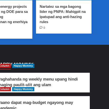
energy projects
Nartatez sa mga bagong
 ng DOE para sa
lider ng PNPA: Mahigpit na
ng
ipatupad ang anti-hazing
nan ng enerhiya
rules
0
APPY MOMMY
Column
Happy Mommy
aghahanda ng weekly menu upang hindi
aging paulit-ulit ang ulam
Column
Happy Mommy
Paano dapat mag-budget ngayong may
pandemic