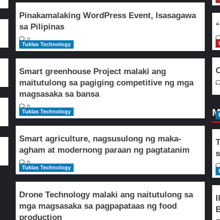
Pinakamalaking WordPress Event, Isasagawa
“
sa Pilipinas
0
Tuklas Technology
O
Smart greenhouse Project malaki ang
maitutulong sa pagiging competitive ng mga
magsasaka sa bansa
0
M
Tuklas Technology
Smart agriculture, nagsusulong ng maka-
T
agham at modernong paraan ng pagtatanim
s
0
Tuklas Technology
Drone Technology malaki ang naitutulong sa
I
mga magsasaka sa pagpapataas ng food
B
production