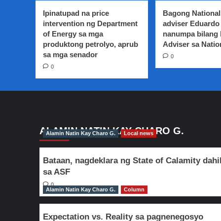
naghain
Ipinatupad na price
Bagong National
ng
intervention ng Department
adviser Eduardo 
kontra-
of Energy sa mga
nanumpa bilang
salaysay
produktong petrolyo, aprub
sa
Adviser sa Natio
DOJ
sa mga senador
0
kaugnay
0
sa
tax
evasion
case
laban
sa
Rappler
ALAMIN NATIN KAY CHARO G.
Alamin Natin Kay Charo G.
Local news
Holdings
Corporation
Bataan, nagdeklara ng State of Calamity dahi
sa ASF
0
Alamin Natin Kay Charo G.
Column
Expectation vs. Reality sa pagnenegosyo