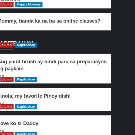
Column
Happy Mommy
ommy, handa ka na ba sa online classes?
APITBAHAY
Column
Kapitbahay
ng paint brush ay hindi para sa preparasyon
g pagkain
0
Column
Kapitbahay
inola, my favorite Pinoy dish!
0
Column
Kapitbahay
ove ko si Daddy
0
Column
Kapitbahay