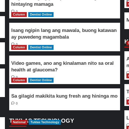
hintaying mamaga
0
Column
Dentist Online
M
Isang ngipin lang ang mawala, buong katawan
ay puwedeng magambala
K
0
Column
Dentist Online
A
Video games, ano ang kinalaman nito sa oral
n
health at glaucoma?
0
Column
Dentist Online
T
Sa gilagid makikita kung fresh ang hininga mo
0
L
TUKLAS TECHNOLOGY
National
Tuklas Technology