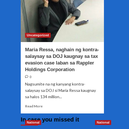
Uncategorized
Maria Ressa, naghain ng kontra-
salaysay sa DOJ kaugnay sa tax
evasion case laban sa Rappler
Holdings Corporation
0
Nagsumite na ng kanyang kontra-
salaysay sa DOJ si Maria Ressa kaugnay
sa halos 134 million...
Read
Read More
more
about
In case you missed it
Maria
National
National
Ressa,