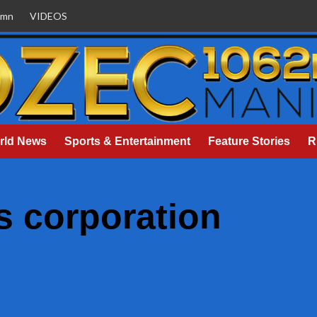
umn
VIDEOS
rld News
Sports & Entertainment
Feature Stories
R
s corporation