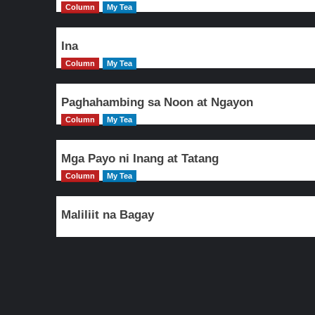
Column
My Tea
Ina
Column
My Tea
Paghahambing sa Noon at Ngayon
Column
My Tea
Mga Payo ni Inang at Tatang
Column
My Tea
Maliliit na Bagay