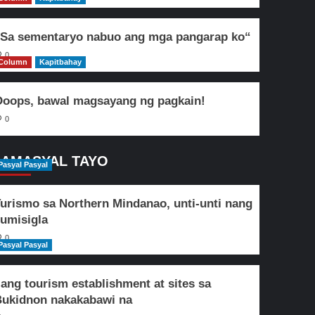
Sa sementaryo nabuo ang mga pangarap ko“
0
Column
Kapitbahay
oops, bawal magsayang ng pagkain!
0
AMASYAL TAYO
Pasyal Pasyal
urismo sa Northern Mindanao, unti-unti nang
umisigla
0
Pasyal Pasyal
lang tourism establishment at sites sa
ukidnon nakakabawi na