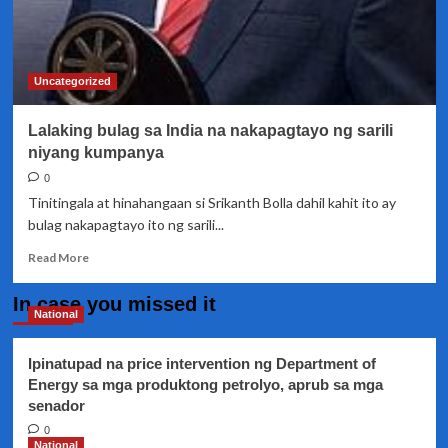
Uncategorized
Lalaking bulag sa India na nakapagtayo ng sarili
niyang kumpanya
0
Tinitingala at hinahangaan si Srikanth Bolla dahil kahit ito ay
bulag nakapagtayo ito ng sarili...
Read
Read More
more
about
In case you missed it
Lalaking
National
bulag
sa
Ipinatupad na price intervention ng Department of
India
Energy sa mga produktong petrolyo, aprub sa mga
na
senador
nakapagtayo
ng
0
sarili
National