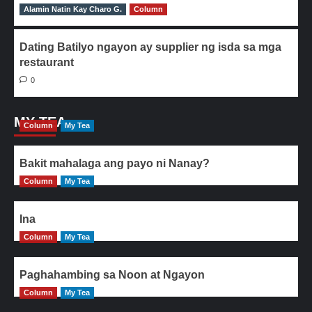
Alamin Natin Kay Charo G.
0
Column
Dating Batilyo ngayon ay supplier ng isda sa mga
restaurant
0
MY TEA
Column
My Tea
Bakit mahalaga ang payo ni Nanay?
Column
My Tea
Ina
Column
My Tea
Paghahambing sa Noon at Ngayon
Column
My Tea