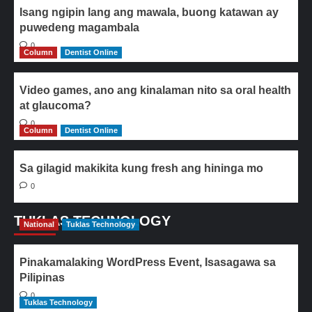
Isang ngipin lang ang mawala, buong katawan ay
puwedeng magambala
0
Column
Dentist Online
Video games, ano ang kinalaman nito sa oral health
at glaucoma?
0
Column
Dentist Online
Sa gilagid makikita kung fresh ang hininga mo
0
TUKLAS TECHNOLOGY
National
Tuklas Technology
Pinakamalaking WordPress Event, Isasagawa sa
Pilipinas
0
Tuklas Technology