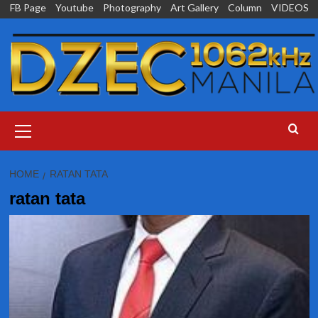
Skip
FB Page
Youtube
Photography
Art Gallery
Column
VIDEOS
to
content
Primary
Menu
HOME
RATAN TATA
ratan tata