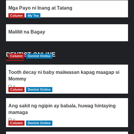
Mga Payo ni Inang at Tatang
Column
My Tea
Maliliit na Bagay
DENTIST ONLINE
Column
Dentist Online
Tooth decay ni baby maiiwasan kapag maagap si
Mommy
0
Column
Dentist Online
Ang sakit ng ngipin ay babala, huwag hintaying
mamaga
0
Column
Dentist Online