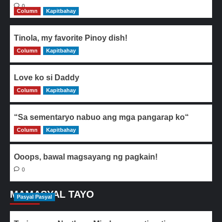
0
Column
Kapitbahay
Tinola, my favorite Pinoy dish!
Column
0
Kapitbahay
Love ko si Daddy
Column
0
Kapitbahay
“Sa sementaryo nabuo ang mga pangarap ko“
Column
0
Kapitbahay
Ooops, bawal magsayang ng pagkain!
0
MAMASYAL TAYO
Pasyal Pasyal