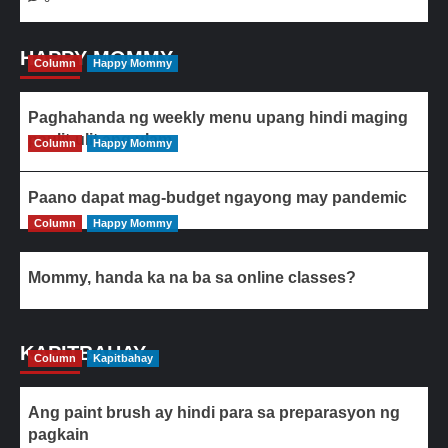
HAPPY MOMMY
Column
Happy Mommy
Paghahanda ng weekly menu upang hindi maging
paulit-ulit ang ulam
Column
Happy Mommy
Paano dapat mag-budget ngayong may pandemic
Column
Happy Mommy
Mommy, handa ka na ba sa online classes?
KAPITBAHAY
Column
Kapitbahay
Ang paint brush ay hindi para sa preparasyon ng
pagkain