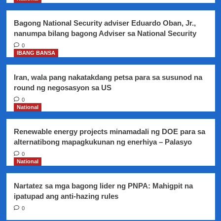
niyang
kumpanya
Bagong National Security adviser Eduardo Oban, Jr.,
nanumpa bilang bagong Adviser sa National Security
0
IBANG BANSA
Iran, wala pang nakatakdang petsa para sa susunod na
round ng negosasyon sa US
0
National
Renewable energy projects minamadali ng DOE para sa
alternatibong mapagkukunan ng enerhiya – Palasyo
0
National
Nartatez sa mga bagong lider ng PNPA: Mahigpit na
ipatupad ang anti-hazing rules
0