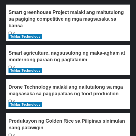
Smart greenhouse Project malaki ang maitutulong
sa pagiging competitive ng mga magsasaka sa
bansa
0
Tuklas Technology
Smart agriculture, nagsusulong ng maka-agham at
modernong paraan ng pagtatanim
0
Tuklas Technology
Drone Technology malaki ang naitutulong sa mga
magsasaka sa pagpapataas ng food production
0
Tuklas Technology
Produksyon ng Golden Rice sa Pilipinas sinimulan
nang palawigin
0