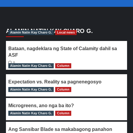
ALAMIN NATIN KAY CHARO G.
Alamin Natin Kay Charo G.
Local news
Bataan, nagdeklara ng State of Calamity dahil sa
ASF
0
Alamin Natin Kay Charo G.
Column
Expectation vs. Reality sa pagnenegosyo
Alamin Natin Kay Charo G.
0
Column
Microgreens, ano nga ba ito?
Alamin Natin Kay Charo G.
0
Column
Ang Sansibar Blade sa makabagong panahon