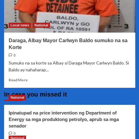
Local news
National
Daraga, Albay Mayor Carlwyn Baldo sumuko na sa
Korte
0
Sumuko na sa korte sa Albay si Daraga Mayor Carlwyn Baldo. Si
Baldo ay nahaharap...
Read
Read More
more
about
In case you missed it
Daraga,
National
Albay
Mayor
Ipinatupad na price intervention ng Department of
Carlwyn
Energy sa mga produktong petrolyo, aprub sa mga
Baldo
senador
sumuko
na
0
sa
National