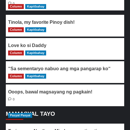
0
Column
Kapitbahay
Tinola, my favorite Pinoy dish!
Column
0
Kapitbahay
Love ko si Daddy
Column
0
Kapitbahay
“Sa sementaryo nabuo ang mga pangarap ko“
Column
0
Kapitbahay
Ooops, bawal magsayang ng pagkain!
0
MAMASYAL TAYO
Pasyal Pasyal