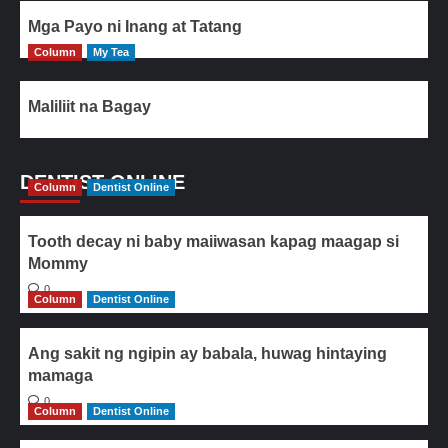
Mga Payo ni Inang at Tatang
Column
My Tea
Maliliit na Bagay
DENTIST ONLINE
Column
Dentist Online
Tooth decay ni baby maiiwasan kapag maagap si
Mommy
0
Column
Dentist Online
Ang sakit ng ngipin ay babala, huwag hintaying
mamaga
0
Column
Dentist Online