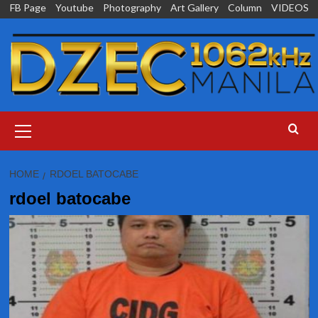
Skip
FB Page
Youtube
Photography
Art Gallery
Column
VIDEOS
to
content
Primary
Menu
HOME
RDOEL BATOCABE
rdoel batocabe