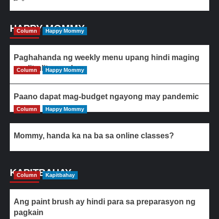
HAPPY MOMMY
Column
Happy Mommy
Paghahanda ng weekly menu upang hindi maging
paulit-ulit ang ulam
Column
Happy Mommy
Paano dapat mag-budget ngayong may pandemic
Column
Happy Mommy
Mommy, handa ka na ba sa online classes?
KAPITBAHAY
Column
Kapitbahay
Ang paint brush ay hindi para sa preparasyon ng
pagkain