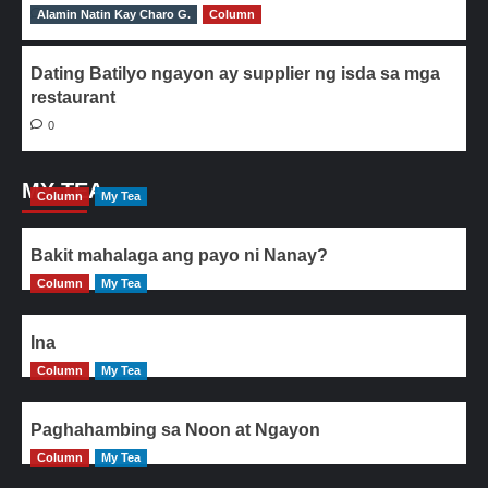
Alamin Natin Kay Charo G.
0
Column
Dating Batilyo ngayon ay supplier ng isda sa mga
restaurant
0
MY TEA
Column
My Tea
Bakit mahalaga ang payo ni Nanay?
Column
My Tea
Ina
Column
My Tea
Paghahambing sa Noon at Ngayon
Column
My Tea