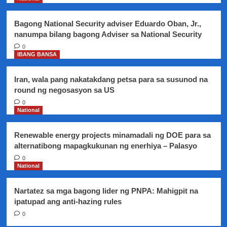
Korte
Bagong National Security adviser Eduardo Oban, Jr.,
nanumpa bilang bagong Adviser sa National Security
0
IBANG BANSA
Iran, wala pang nakatakdang petsa para sa susunod na
round ng negosasyon sa US
0
National
Renewable energy projects minamadali ng DOE para sa
alternatibong mapagkukunan ng enerhiya – Palasyo
0
National
Nartatez sa mga bagong lider ng PNPA: Mahigpit na
ipatupad ang anti-hazing rules
0