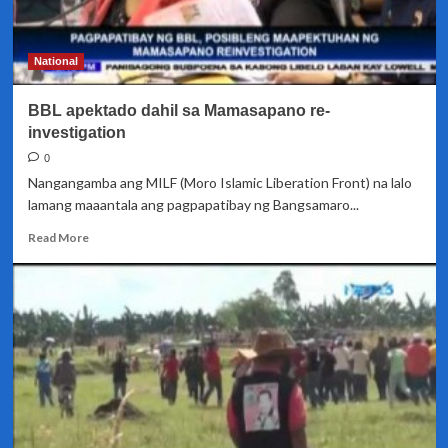
National
BBL apektado dahil sa Mamasapano re-
investigation
0
Nangangamba ang MILF (Moro Islamic Liberation Front) na lalo
lamang maaantala ang pagpapatibay ng Bangsamaro...
Read
Read More
more
about
BBL
apektado
dahil
sa
Mamasapano
re-
investigation