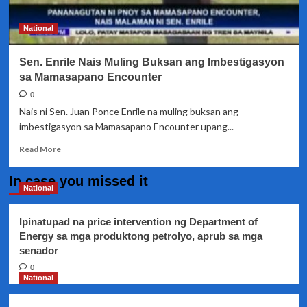
National
Sen. Enrile Nais Muling Buksan ang Imbestigasyon
sa Mamasapano Encounter
0
Nais ni Sen. Juan Ponce Enrile na muling buksan ang
imbestigasyon sa Mamasapano Encounter upang...
Read
Read More
more
about
In case you missed it
Sen.
National
Enrile
Nais
Ipinatupad na price intervention ng Department of
Muling
Energy sa mga produktong petrolyo, aprub sa mga
Buksan
senador
ang
Imbestigasyon
0
sa
National
Mamasapano
Encounter