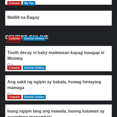
Column
My Tea
Maliliit na Bagay
DENTIST ONLINE
Column
Dentist Online
Tooth decay ni baby maiiwasan kapag maagap si
Mommy
0
Column
Dentist Online
Ang sakit ng ngipin ay babala, huwag hintaying
mamaga
0
Column
Dentist Online
Isang ngipin lang ang mawala, buong katawan ay
puwedeng magambala