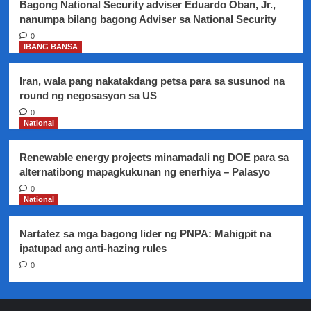
Bagong National Security adviser Eduardo Oban, Jr.,
nanumpa bilang bagong Adviser sa National Security
0
IBANG BANSA
Iran, wala pang nakatakdang petsa para sa susunod na
round ng negosasyon sa US
0
National
Renewable energy projects minamadali ng DOE para sa
alternatibong mapagkukunan ng enerhiya – Palasyo
0
National
Nartatez sa mga bagong lider ng PNPA: Mahigpit na
ipatupad ang anti-hazing rules
0