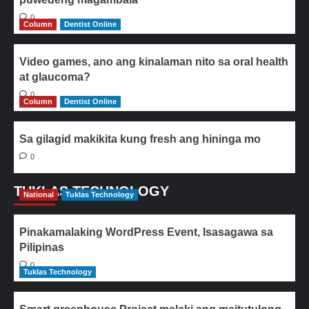
0
Column
Dentist Online
Video games, ano ang kinalaman nito sa oral health
at glaucoma?
0
Column
Dentist Online
Sa gilagid makikita kung fresh ang hininga mo
0
TUKLAS TECHNOLOGY
National
Tuklas Technology
Pinakamalaking WordPress Event, Isasagawa sa
Pilipinas
0
Tuklas Technology