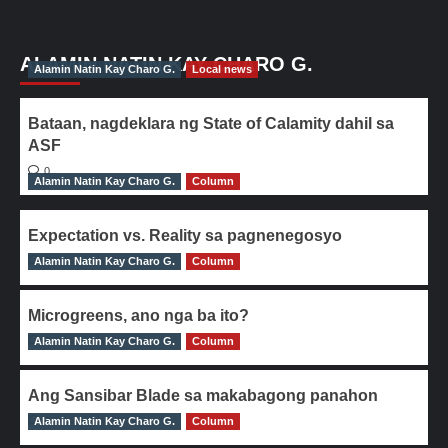
ALAMIN NATIN KAY CHARO G.
Alamin Natin Kay Charo G.
Local news
Bataan, nagdeklara ng State of Calamity dahil sa
ASF
0
Alamin Natin Kay Charo G.
Column
Expectation vs. Reality sa pagnenegosyo
Alamin Natin Kay Charo G.
0
Column
Microgreens, ano nga ba ito?
Alamin Natin Kay Charo G.
0
Column
Ang Sansibar Blade sa makabagong panahon
Alamin Natin Kay Charo G.
0
Column