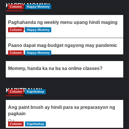
HAPPY MOMMY
Column
Happy Mommy
Paghahanda ng weekly menu upang hindi maging
paulit-ulit ang ulam
Column
Happy Mommy
Paano dapat mag-budget ngayong may pandemic
Column
Happy Mommy
Mommy, handa ka na ba sa online classes?
KAPITBAHAY
Column
Kapitbahay
Ang paint brush ay hindi para sa preparasyon ng
pagkain
0
Column
Kapitbahay