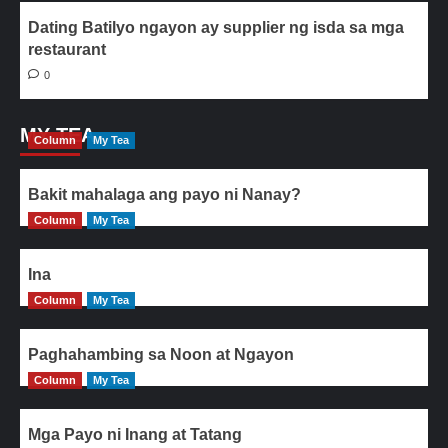
Dating Batilyo ngayon ay supplier ng isda sa mga
restaurant
0
MY TEA
Column
My Tea
Bakit mahalaga ang payo ni Nanay?
Column
My Tea
Ina
Column
My Tea
Paghahambing sa Noon at Ngayon
Column
My Tea
Mga Payo ni Inang at Tatang