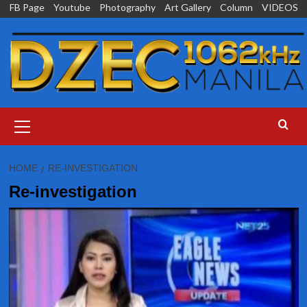
Skip
FB Page
Youtube
Photography
Art Gallery
Column
VIDEOS
to
content
Primary
Menu
HOME
RE-INVESTIGATION
Re-investigation