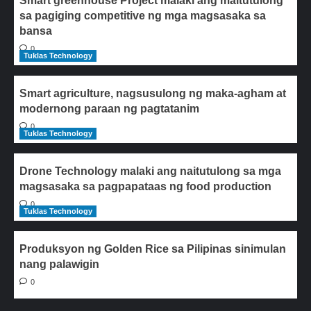
Smart greenhouse Project malaki ang maitutulong
sa pagiging competitive ng mga magsasaka sa
bansa
0
Tuklas Technology
Smart agriculture, nagsusulong ng maka-agham at
modernong paraan ng pagtatanim
0
Tuklas Technology
Drone Technology malaki ang naitutulong sa mga
magsasaka sa pagpapataas ng food production
0
Tuklas Technology
Produksyon ng Golden Rice sa Pilipinas sinimulan
nang palawigin
0