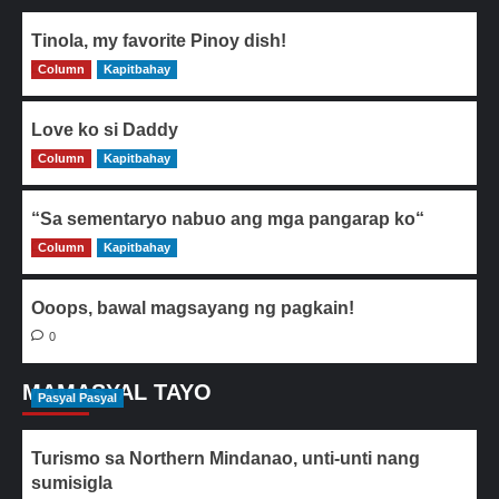
Tinola, my favorite Pinoy dish!
Column
0
Kapitbahay
Love ko si Daddy
Column
0
Kapitbahay
“Sa sementaryo nabuo ang mga pangarap ko“
Column
0
Kapitbahay
Ooops, bawal magsayang ng pagkain!
0
MAMASYAL TAYO
Pasyal Pasyal
Turismo sa Northern Mindanao, unti-unti nang
sumisigla