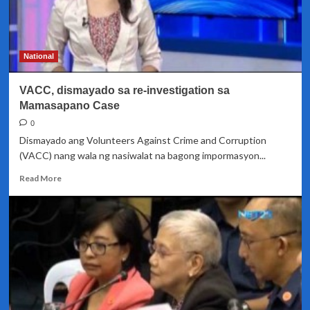
National
VACC, dismayado sa re-investigation sa
Mamasapano Case
0
Dismayado ang Volunteers Against Crime and Corruption
(VACC) nang wala ng nasiwalat na bagong impormasyon...
Read
Read More
more
about
VACC,
dismayado
sa
re-
investigation
sa
Mamasapano
Case