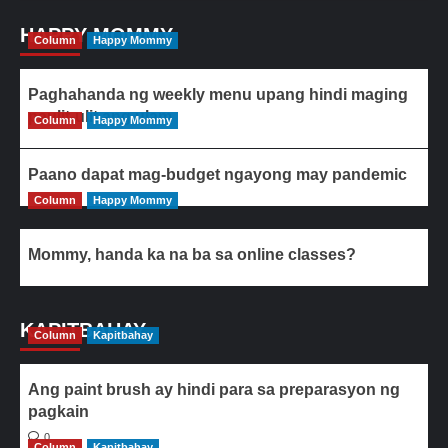
HAPPY MOMMY
Column
Happy Mommy
Paghahanda ng weekly menu upang hindi maging
paulit-ulit ang ulam
Column
Happy Mommy
Paano dapat mag-budget ngayong may pandemic
Column
Happy Mommy
Mommy, handa ka na ba sa online classes?
KAPITBAHAY
Column
Kapitbahay
Ang paint brush ay hindi para sa preparasyon ng
pagkain
0
Column
Kapitbahay