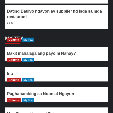
Dating Batilyo ngayon ay supplier ng isda sa mga
restaurant
0
MY TEA
Column
My Tea
Bakit mahalaga ang payo ni Nanay?
Column
My Tea
Ina
Column
My Tea
Paghahambing sa Noon at Ngayon
Column
My Tea