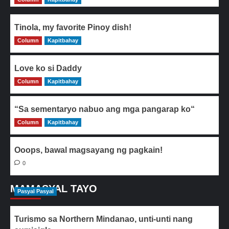
Tinola, my favorite Pinoy dish!
Column
0
Kapitbahay
Love ko si Daddy
Column
0
Kapitbahay
“Sa sementaryo nabuo ang mga pangarap ko“
Column
0
Kapitbahay
Ooops, bawal magsayang ng pagkain!
0
MAMASYAL TAYO
Pasyal Pasyal
Turismo sa Northern Mindanao, unti-unti nang