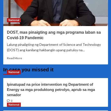
National
DOST, mas pinaigting ang mga programa laban sa
Covid-19 Pandemic
Lalung pinaiigting ng Department of Science and Technology
(DOST) ang kanilang hakbangin upang patuloy na...
Read
Read More
more
about
In case you missed it
DOST,
National
mas
pinaigting
Ipinatupad na price intervention ng Department of
ang
Energy sa mga produktong petrolyo, aprub sa mga
mga
senador
programa
laban
0
sa
National
Covid-