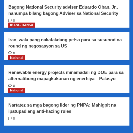
19
Bagong National Security adviser Eduardo Oban, Jr.,
Pandemic
nanumpa bilang bagong Adviser sa National Security
0
IBANG BANSA
Iran, wala pang nakatakdang petsa para sa susunod na
round ng negosasyon sa US
0
National
Renewable energy projects minamadali ng DOE para sa
alternatibong mapagkukunan ng enerhiya – Palasyo
0
National
Nartatez sa mga bagong lider ng PNPA: Mahigpit na
ipatupad ang anti-hazing rules
0