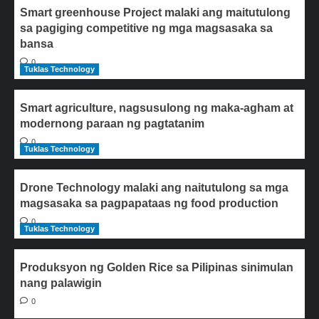
Smart greenhouse Project malaki ang maitutulong
sa pagiging competitive ng mga magsasaka sa
bansa
0
Tuklas Technology
Smart agriculture, nagsusulong ng maka-agham at
modernong paraan ng pagtatanim
0
Tuklas Technology
Drone Technology malaki ang naitutulong sa mga
magsasaka sa pagpapataas ng food production
0
Tuklas Technology
Produksyon ng Golden Rice sa Pilipinas sinimulan
nang palawigin
0