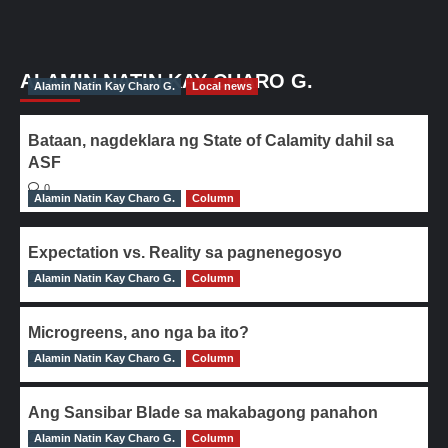
ALAMIN NATIN KAY CHARO G.
Alamin Natin Kay Charo G.
Local news
Bataan, nagdeklara ng State of Calamity dahil sa
ASF
0
Alamin Natin Kay Charo G.
Column
Expectation vs. Reality sa pagnenegosyo
Alamin Natin Kay Charo G.
0
Column
Microgreens, ano nga ba ito?
Alamin Natin Kay Charo G.
0
Column
Ang Sansibar Blade sa makabagong panahon
Alamin Natin Kay Charo G.
0
Column