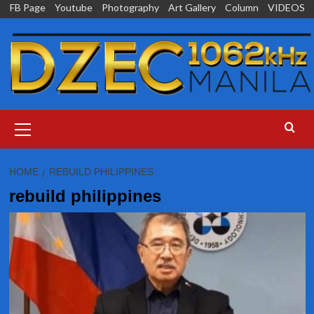
Skip
FB Page
Youtube
Photography
Art Gallery
Column
VIDEOS
to
content
Primary
Menu
HOME
REBUILD PHILIPPINES
rebuild philippines