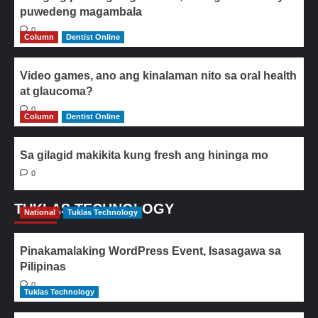
puwedeng magambala
0
Column
Dentist Online
Video games, ano ang kinalaman nito sa oral health
at glaucoma?
0
Column
Dentist Online
Sa gilagid makikita kung fresh ang hininga mo
0
TUKLAS TECHNOLOGY
National
Tuklas Technology
Pinakamalaking WordPress Event, Isasagawa sa
Pilipinas
0
Tuklas Technology