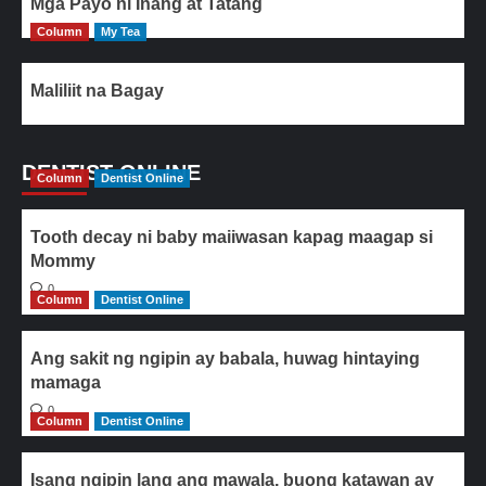
Mga Payo ni Inang at Tatang
Column
My Tea
Maliliit na Bagay
DENTIST ONLINE
Column
Dentist Online
Tooth decay ni baby maiiwasan kapag maagap si
Mommy
0
Column
Dentist Online
Ang sakit ng ngipin ay babala, huwag hintaying
mamaga
0
Column
Dentist Online
Isang ngipin lang ang mawala, buong katawan ay