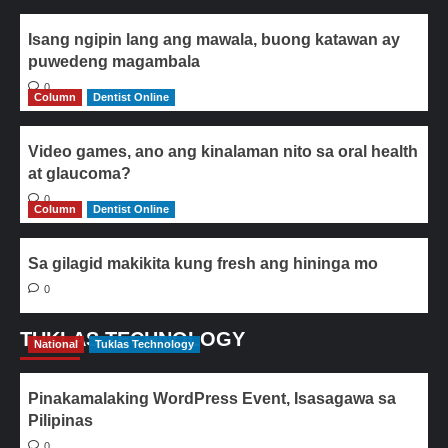
Isang ngipin lang ang mawala, buong katawan ay
puwedeng magambala
0
Column
Dentist Online
Video games, ano ang kinalaman nito sa oral health
at glaucoma?
0
Column
Dentist Online
Sa gilagid makikita kung fresh ang hininga mo
0
TUKLAS TECHNOLOGY
National
Tuklas Technology
Pinakamalaking WordPress Event, Isasagawa sa
Pilipinas
0