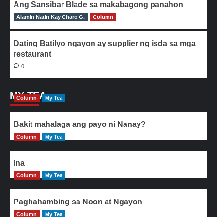
Ang Sansibar Blade sa makabagong panahon
Alamin Natin Kay Charo G.
0
Column
Dating Batilyo ngayon ay supplier ng isda sa mga
restaurant
0
MY TEA
Column
My Tea
Bakit mahalaga ang payo ni Nanay?
Column
My Tea
Ina
Column
My Tea
Paghahambing sa Noon at Ngayon
Column
My Tea