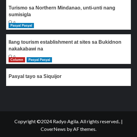
Turismo sa Northern Mindanao, unti-unti nang
sumisigla
0
Pasyal Pasyal
Ilang tourism establishment at sites sa Bukidnon
nakakabawi na
0
Column
Pasyal Pasyal
Pasyal tayo sa Siquijor
Copyright ©2024 Radyo Agila. All rights reserved..
|
CoverNews
by AF themes.