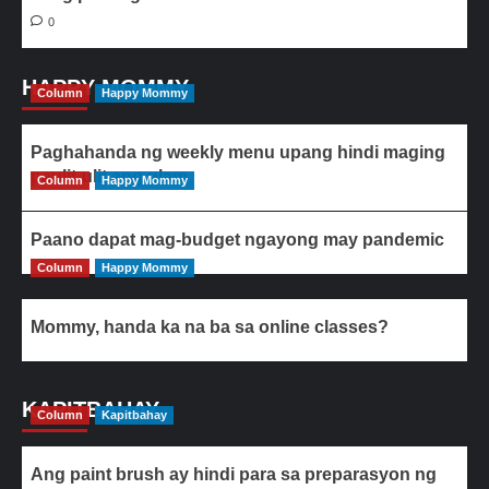
0
HAPPY MOMMY
Column
Happy Mommy
Paghahanda ng weekly menu upang hindi maging
paulit-ulit ang ulam
Column
Happy Mommy
Paano dapat mag-budget ngayong may pandemic
Column
Happy Mommy
Mommy, handa ka na ba sa online classes?
KAPITBAHAY
Column
Kapitbahay
Ang paint brush ay hindi para sa preparasyon ng