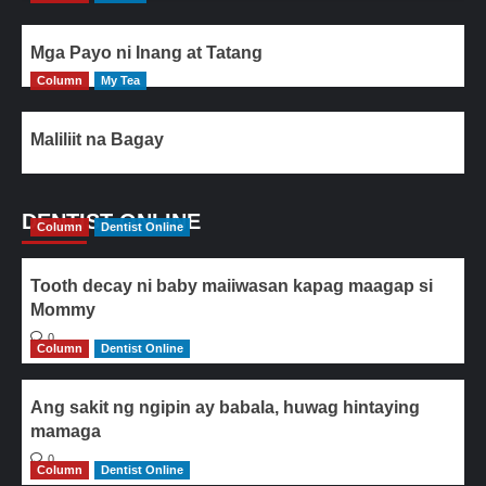
Mga Payo ni Inang at Tatang
Column
My Tea
Maliliit na Bagay
DENTIST ONLINE
Column
Dentist Online
Tooth decay ni baby maiiwasan kapag maagap si
Mommy
0
Column
Dentist Online
Ang sakit ng ngipin ay babala, huwag hintaying
mamaga
0
Column
Dentist Online