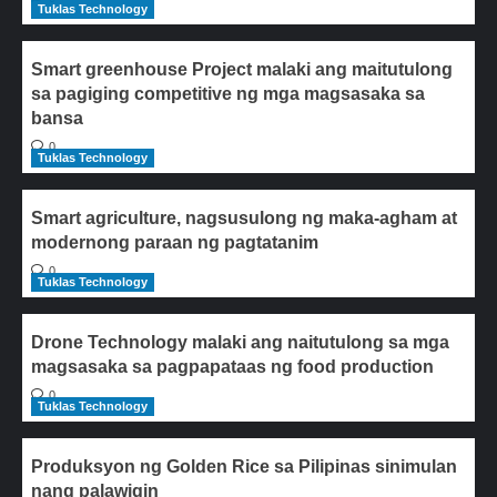
Tuklas Technology
Smart greenhouse Project malaki ang maitutulong
sa pagiging competitive ng mga magsasaka sa
bansa
0
Tuklas Technology
Smart agriculture, nagsusulong ng maka-agham at
modernong paraan ng pagtatanim
0
Tuklas Technology
Drone Technology malaki ang naitutulong sa mga
magsasaka sa pagpapataas ng food production
0
Tuklas Technology
Produksyon ng Golden Rice sa Pilipinas sinimulan
nang palawigin