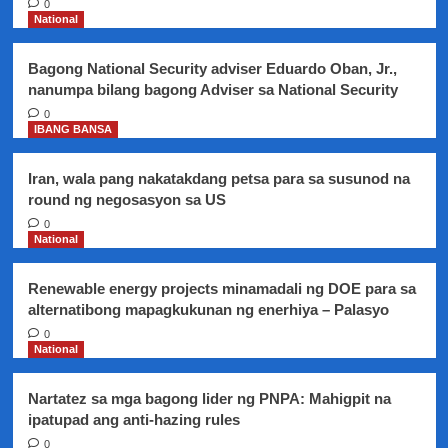
0
para
National
tapatan
ang
Bagong National Security adviser Eduardo Oban, Jr.,
pamilya
nanumpa bilang bagong Adviser sa National Security
Estrada
sa
0
IBANG BANSA
2019
Midterm
elections
Iran, wala pang nakatakdang petsa para sa susunod na
sa
round ng negosasyon sa US
San
0
Juan
National
Renewable energy projects minamadali ng DOE para sa
alternatibong mapagkukunan ng enerhiya – Palasyo
0
National
Nartatez sa mga bagong lider ng PNPA: Mahigpit na
ipatupad ang anti-hazing rules
0