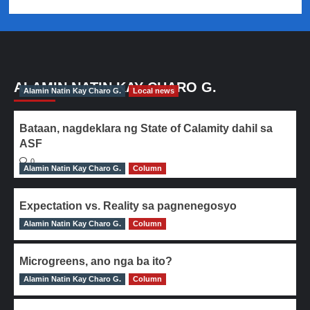
ALAMIN NATIN KAY CHARO G.
Alamin Natin Kay Charo G.
Local news
Bataan, nagdeklara ng State of Calamity dahil sa
ASF
0
Alamin Natin Kay Charo G.
Column
Expectation vs. Reality sa pagnenegosyo
Alamin Natin Kay Charo G.
0
Column
Microgreens, ano nga ba ito?
Alamin Natin Kay Charo G.
0
Column