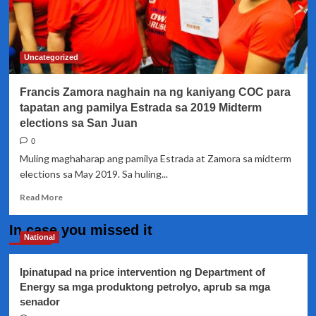
Uncategorized
Francis Zamora naghain na ng kaniyang COC para
tapatan ang pamilya Estrada sa 2019 Midterm
elections sa San Juan
0
Muling maghaharap ang pamilya Estrada at Zamora sa midterm
elections sa May 2019. Sa huling...
Read
Read More
more
about
In case you missed it
Francis
National
Zamora
naghain
Ipinatupad na price intervention ng Department of
na
Energy sa mga produktong petrolyo, aprub sa mga
ng
senador
kaniyang
COC