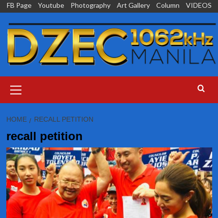
Skip
FB Page
Youtube
Photography
Art Gallery
Column
VIDEOS
to
content
Primary
Menu
HOME
RECALL PETITION
recall petition