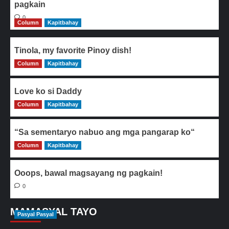
pagkain
0
Column
Kapitbahay
Tinola, my favorite Pinoy dish!
Column
0
Kapitbahay
Love ko si Daddy
Column
0
Kapitbahay
“Sa sementaryo nabuo ang mga pangarap ko“
Column
0
Kapitbahay
Ooops, bawal magsayang ng pagkain!
0
MAMASYAL TAYO
Pasyal Pasyal