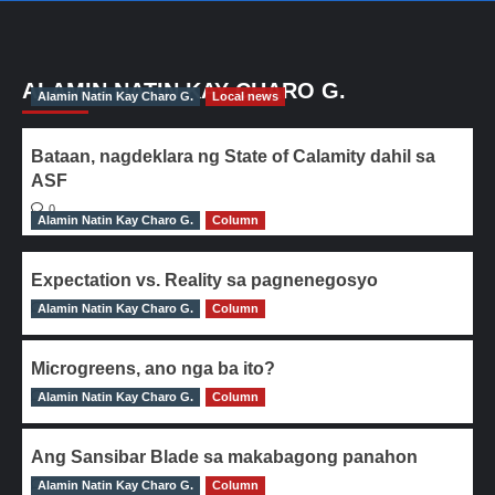
ALAMIN NATIN KAY CHARO G.
Alamin Natin Kay Charo G.
Local news
Bataan, nagdeklara ng State of Calamity dahil sa
ASF
0
Alamin Natin Kay Charo G.
Column
Expectation vs. Reality sa pagnenegosyo
Alamin Natin Kay Charo G.
0
Column
Microgreens, ano nga ba ito?
Alamin Natin Kay Charo G.
0
Column
Ang Sansibar Blade sa makabagong panahon
Alamin Natin Kay Charo G.
0
Column