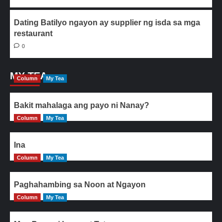
Dating Batilyo ngayon ay supplier ng isda sa mga
restaurant
0
MY TEA
Column
My Tea
Bakit mahalaga ang payo ni Nanay?
Column
My Tea
Ina
Column
My Tea
Paghahambing sa Noon at Ngayon
Column
My Tea