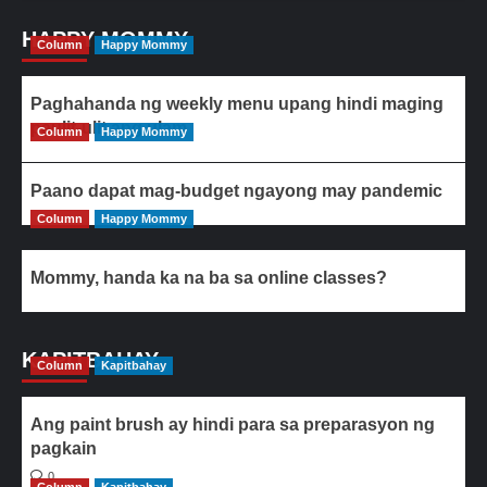
HAPPY MOMMY
Column
Happy Mommy
Paghahanda ng weekly menu upang hindi maging
paulit-ulit ang ulam
Column
Happy Mommy
Paano dapat mag-budget ngayong may pandemic
Column
Happy Mommy
Mommy, handa ka na ba sa online classes?
KAPITBAHAY
Column
Kapitbahay
Ang paint brush ay hindi para sa preparasyon ng
pagkain
0