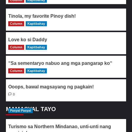
Column
Kapitbahay
Tinola, my favorite Pinoy dish!
Column
0
Kapitbahay
Love ko si Daddy
Column
0
Kapitbahay
“Sa sementaryo nabuo ang mga pangarap ko“
Column
0
Kapitbahay
Ooops, bawal magsayang ng pagkain!
0
MAMASYAL TAYO
Pasyal Pasyal
Turismo sa Northern Mindanao, unti-unti nang