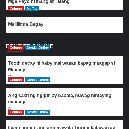
Mga Payo ni Inang at Tatang
Column
My Tea
Maliliit na Bagay
DENTIST ONLINE
Column
Dentist Online
Tooth decay ni baby maiiwasan kapag maagap si
Mommy
0
Column
Dentist Online
Ang sakit ng ngipin ay babala, huwag hintaying
mamaga
0
Column
Dentist Online
Isang ngipin lang ang mawala, buong katawan ay