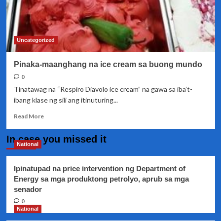
Uncategorized
Pinaka-maanghang na ice cream sa buong mundo
0
Tinatawag na “Respiro Diavolo ice cream” na gawa sa iba’t-
ibang klase ng sili ang itinuturing...
Read
Read More
more
about
In case you missed it
Pinaka-
National
maanghang
na
Ipinatupad na price intervention ng Department of
ice
Energy sa mga produktong petrolyo, aprub sa mga
cream
senador
sa
buong
0
mundo
National