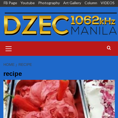
Skip
FB Page
Youtube
Photography
Art Gallery
Column
VIDEOS
to
content
Primary
Menu
HOME
RECIPE
recipe