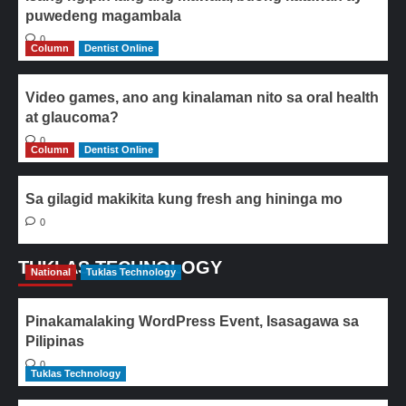
puwedeng magambala
0
Column
Dentist Online
Video games, ano ang kinalaman nito sa oral health
at glaucoma?
0
Column
Dentist Online
Sa gilagid makikita kung fresh ang hininga mo
0
TUKLAS TECHNOLOGY
National
Tuklas Technology
Pinakamalaking WordPress Event, Isasagawa sa
Pilipinas
0
Tuklas Technology