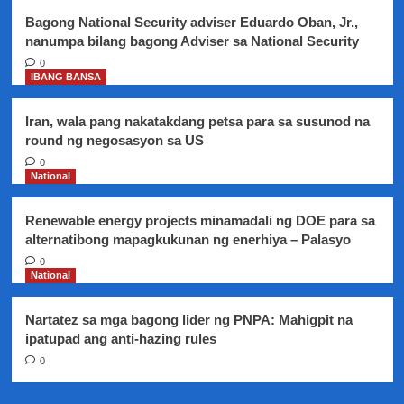
Bagong National Security adviser Eduardo Oban, Jr.,
nanumpa bilang bagong Adviser sa National Security
0
IBANG BANSA
Iran, wala pang nakatakdang petsa para sa susunod na
round ng negosasyon sa US
0
National
Renewable energy projects minamadali ng DOE para sa
alternatibong mapagkukunan ng enerhiya – Palasyo
0
National
Nartatez sa mga bagong lider ng PNPA: Mahigpit na
ipatupad ang anti-hazing rules
0