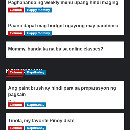
Paghahanda ng weekly menu upang hindi maging
paulit-ulit ang ulam
Column
Happy Mommy
Paano dapat mag-budget ngayong may pandemic
Column
Happy Mommy
Mommy, handa ka na ba sa online classes?
KAPITBAHAY
Column
Kapitbahay
Ang paint brush ay hindi para sa preparasyon ng
pagkain
0
Column
Kapitbahay
Tinola, my favorite Pinoy dish!
Column
0
Kapitbahay