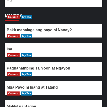
0
MY TEA
Column
My Tea
Bakit mahalaga ang payo ni Nanay?
Column
My Tea
Ina
Column
My Tea
Paghahambing sa Noon at Ngayon
Column
My Tea
Mga Payo ni Inang at Tatang
Column
My Tea
Maliliit na Bagay