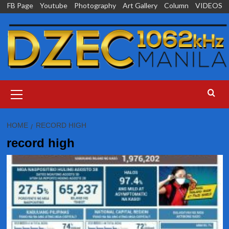
Skip
FB Page
Youtube
Photography
Art Gallery
Column
VIDEOS
to
content
Primary
Menu
HOME
RECORD HIGH
record high