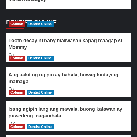
DENTIST ONLINE
Column
Dentist Online
Tooth decay ni baby maiiwasan kapag maagap si
Mommy
0
Column
Dentist Online
Ang sakit ng ngipin ay babala, huwag hintaying
mamaga
0
Column
Dentist Online
Isang ngipin lang ang mawala, buong katawan ay
puwedeng magambala
0
Column
Dentist Online