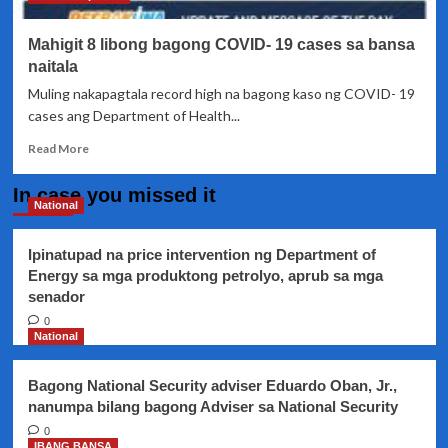
Covid-
19
Mahigit 8 libong bagong COVID- 19 cases sa bansa
ngayong
araw
naitala
Muling nakapagtala record high na bagong kaso ng COVID- 19
cases ang Department of Health...
Read
Read More
more
about
In case you missed it
Mahigit
National
8
libong
Ipinatupad na price intervention ng Department of
bagong
Energy sa mga produktong petrolyo, aprub sa mga
COVID-
senador
19
cases
0
sa
National
bansa
naitala
Bagong National Security adviser Eduardo Oban, Jr.,
nanumpa bilang bagong Adviser sa National Security
0
IBANG BANSA