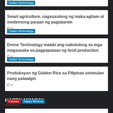
0
Tuklas Technology
Smart agriculture, nagsusulong ng maka-agham at
modernong paraan ng pagtatanim
0
Tuklas Technology
Drone Technology malaki ang naitutulong sa mga
magsasaka sa pagpapataas ng food production
0
Tuklas Technology
Produksyon ng Golden Rice sa Pilipinas sinimulan
nang palawigin
0
HAPPY MOMMY
Column
Happy Mommy