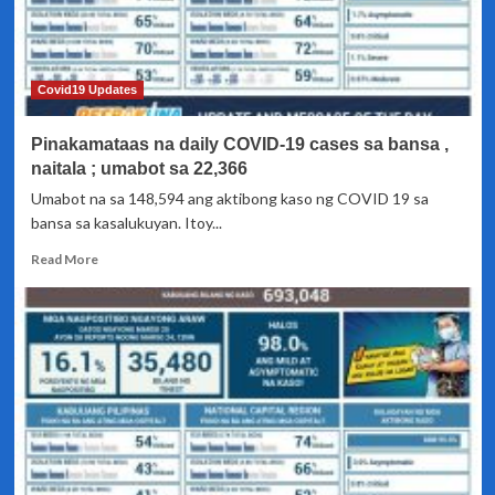
Covid19 Updates
Pinakamataas na daily COVID-19 cases sa bansa ,
naitala ; umabot sa 22,366
Umabot na sa 148,594 ang aktibong kaso ng COVID 19 sa
bansa sa kasalukuyan. Itoy...
Read
Read More
more
about
Pinakamataas
na
daily
COVID-
19
cases
sa
bansa
,