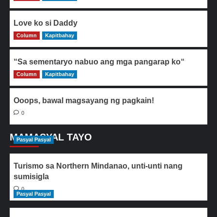
Love ko si Daddy
Column
0
Kapitbahay
“Sa sementaryo nabuo ang mga pangarap ko“
Column
0
Kapitbahay
Ooops, bawal magsayang ng pagkain!
0
MAMASYAL TAYO
Pasyal Pasyal
Turismo sa Northern Mindanao, unti-unti nang
sumisigla
0
Pasyal Pasyal