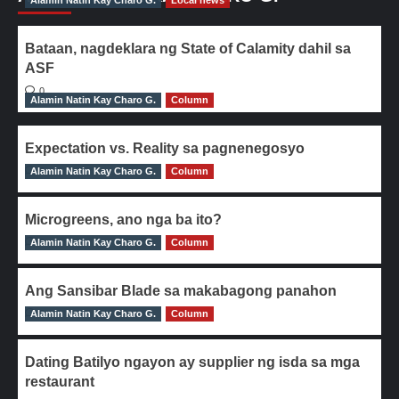
Alamin Natin Kay Charo G.
Local news
Bataan, nagdeklara ng State of Calamity dahil sa
ASF
0
Alamin Natin Kay Charo G.
Column
Expectation vs. Reality sa pagnenegosyo
Alamin Natin Kay Charo G.
0
Column
Microgreens, ano nga ba ito?
Alamin Natin Kay Charo G.
0
Column
Ang Sansibar Blade sa makabagong panahon
Alamin Natin Kay Charo G.
0
Column
Dating Batilyo ngayon ay supplier ng isda sa mga
restaurant