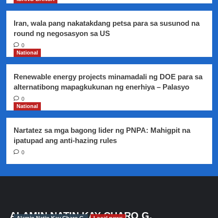
Iran, wala pang nakatakdang petsa para sa susunod na
round ng negosasyon sa US
0
National
Renewable energy projects minamadali ng DOE para sa
alternatibong mapagkukunan ng enerhiya – Palasyo
0
National
Nartatez sa mga bagong lider ng PNPA: Mahigpit na
ipatupad ang anti-hazing rules
0
ALAMIN NATIN KAY CHARO G.