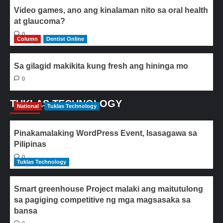
Video games, ano ang kinalaman nito sa oral health
at glaucoma?
0
Column
Dentist Online
Sa gilagid makikita kung fresh ang hininga mo
0
TUKLAS TECHNOLOGY
National
Tuklas Technology
Pinakamalaking WordPress Event, Isasagawa sa
Pilipinas
0
Tuklas Technology
Smart greenhouse Project malaki ang maitutulong
sa pagiging competitive ng mga magsasaka sa
bansa