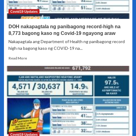
naitala
;
Covid19 Updates
umabot
sa
DOH nakapagtala ng panibagong record-high na
22,366
8,773 bagong kaso ng Covid-19 ngayong araw
Nakapagtala ang Department of Health ng panibagong record
high na bagong kaso ng COVID-19 na...
Read
Read More
more
about
DOH
nakapagtala
ng
panibagong
record-
high
na
8,773
bagong
kaso
ng
Covid19 Updates