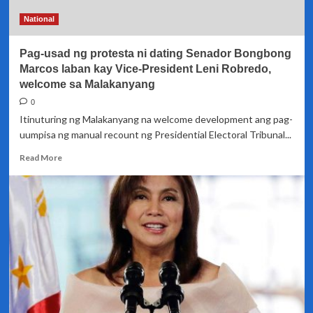
–
Bongbong
National
Marcos
Pag-usad ng protesta ni dating Senador Bongbong
Marcos laban kay Vice-President Leni Robredo,
welcome sa Malakanyang
0
Itinuturing ng Malakanyang na welcome development ang pag-
uumpisa ng manual recount ng Presidential Electoral Tribunal...
Read
Read More
more
about
Pag-
usad
ng
protesta
ni
dating
Senador
Bongbong
Marcos