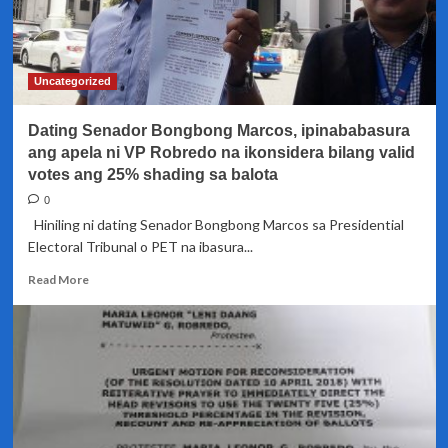
Uncategorized
Dating Senador Bongbong Marcos, ipinababasura
ang apela ni VP Robredo na ikonsidera bilang valid
votes ang 25% shading sa balota
0
Hiniling ni dating Senador Bongbong Marcos sa Presidential
Electoral Tribunal o PET na ibasura...
Read
Read More
more
about
Dating
Senador
Bongbong
Marcos,
ipinababasura
ang
apela