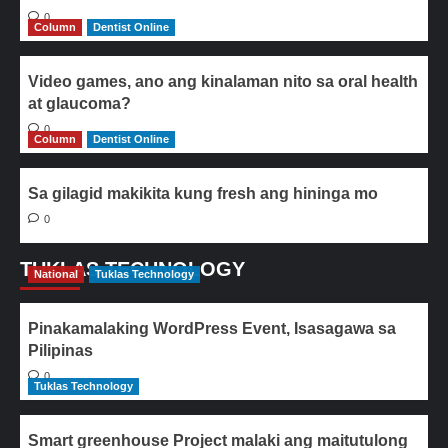
0
Column
Dentist Online
Video games, ano ang kinalaman nito sa oral health
at glaucoma?
0
Column
Dentist Online
Sa gilagid makikita kung fresh ang hininga mo
0
TUKLAS TECHNOLOGY
National
Tuklas Technology
Pinakamalaking WordPress Event, Isasagawa sa
Pilipinas
0
Tuklas Technology
Smart greenhouse Project malaki ang maitutulong