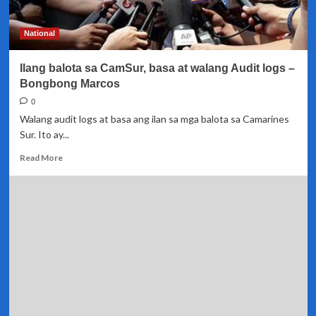
kampo
ni
Vice-
National
President
Robredo
Ilang balota sa CamSur, basa at walang Audit logs –
ang
mga
Bongbong Marcos
nawawalang
0
Audit
Walang audit logs at basa ang ilan sa mga balota sa Camarines
logs
Sur. Ito ay...
Read
Read More
more
about
Ilang
balota
sa
CamSur,
basa
at
walang
Audit
logs