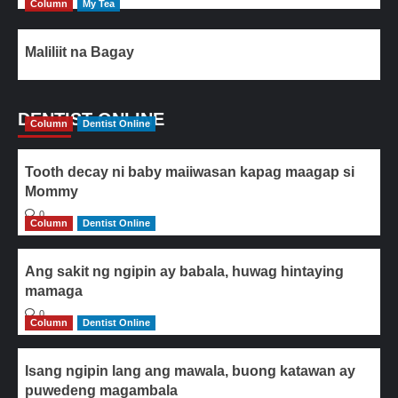
Column
My Tea
Maliliit na Bagay
DENTIST ONLINE
Column
Dentist Online
Tooth decay ni baby maiiwasan kapag maagap si
Mommy
0
Column
Dentist Online
Ang sakit ng ngipin ay babala, huwag hintaying
mamaga
0
Column
Dentist Online
Isang ngipin lang ang mawala, buong katawan ay
puwedeng magambala