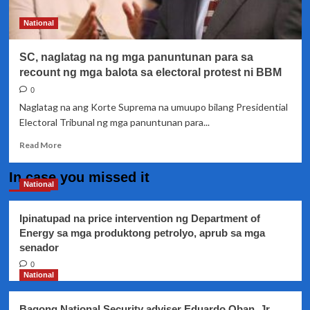
ang
recount
National
sa
Election
SC, naglatag na ng mga panuntunan para sa
Protest
ni
recount ng mga balota sa electoral protest ni BBM
dating
0
Senador
Naglatag na ang Korte Suprema na umuupo bilang Presidential
Bongbong
Electoral Tribunal ng mga panuntunan para...
Marcos
Read
Read More
more
about
In case you missed it
SC,
National
naglatag
na
Ipinatupad na price intervention ng Department of
ng
Energy sa mga produktong petrolyo, aprub sa mga
mga
senador
panuntunan
para
0
sa
National
recount
ng
Bagong National Security adviser Eduardo Oban, Jr.,