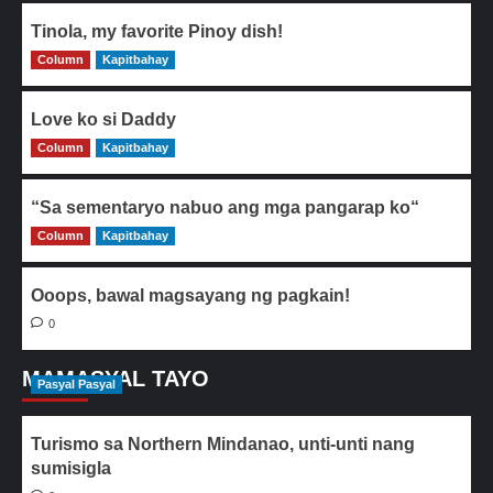
Tinola, my favorite Pinoy dish!
Column
0
Kapitbahay
Love ko si Daddy
Column
0
Kapitbahay
“Sa sementaryo nabuo ang mga pangarap ko“
Column
0
Kapitbahay
Ooops, bawal magsayang ng pagkain!
0
MAMASYAL TAYO
Pasyal Pasyal
Turismo sa Northern Mindanao, unti-unti nang
sumisigla