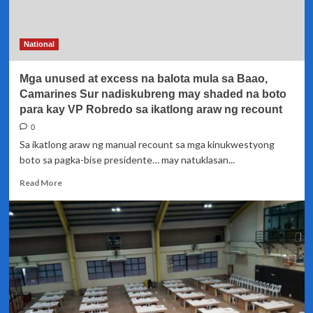
Reconsideration
sa
PET
National
Mga unused at excess na balota mula sa Baao,
Camarines Sur nadiskubreng may shaded na boto
para kay VP Robredo sa ikatlong araw ng recount
0
Sa ikatlong araw ng manual recount sa mga kinukwestyong
boto sa pagka-bise presidente… may natuklasan...
Read
Read More
more
about
Mga
unused
at
excess
na
balota
mula