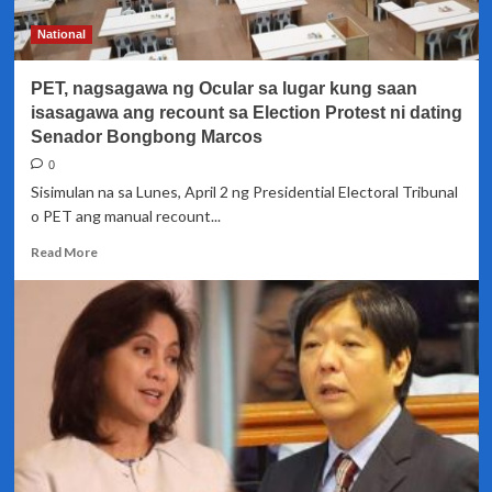
kahihinatnan
ng
National
recount
PET, nagsagawa ng Ocular sa lugar kung saan
isasagawa ang recount sa Election Protest ni dating
Senador Bongbong Marcos
0
Sisimulan na sa Lunes, April 2 ng Presidential Electoral Tribunal
o PET ang manual recount...
Read
Read More
more
about
PET,
nagsagawa
ng
Ocular
sa
lugar
kung
saan
isasagawa