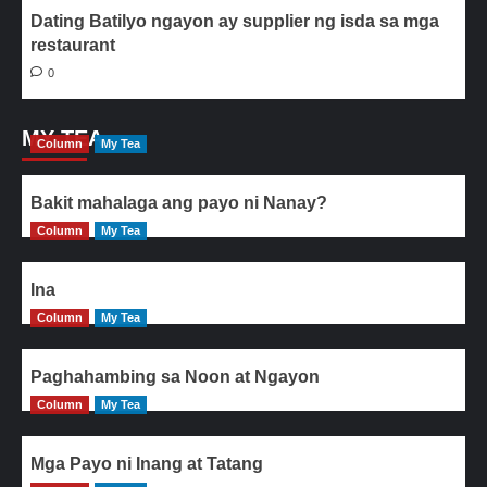
Dating Batilyo ngayon ay supplier ng isda sa mga
restaurant
0
MY TEA
Column
My Tea
Bakit mahalaga ang payo ni Nanay?
Column
My Tea
Ina
Column
My Tea
Paghahambing sa Noon at Ngayon
Column
My Tea
Mga Payo ni Inang at Tatang