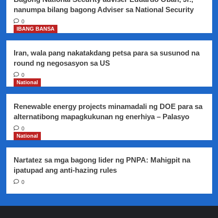
mga
nanumpa bilang bagong Adviser sa National Security
balota
sa
0
IBANG BANSA
electoral
protest
ni
Iran, wala pang nakatakdang petsa para sa susunod na
BBM
round ng negosasyon sa US
0
National
Renewable energy projects minamadali ng DOE para sa
alternatibong mapagkukunan ng enerhiya – Palasyo
0
National
Nartatez sa mga bagong lider ng PNPA: Mahigpit na
ipatupad ang anti-hazing rules
0