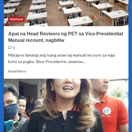
sa
Baao,
Camarines
Sur
National
nadiskubreng
may
Apat na Head Revisors ng PET sa Vice-Presidential
shaded
na
Manual recount, nagbitiw
boto
0
para
Matapos lamang ang isang araw ng manual recount sa mga
kay
boto sa pagka- Bise-Presidente, umatras...
VP
Robredo
Read
Read More
sa
more
ikatlong
about
araw
Apat
ng
na
recount
Head
Revisors
ng
PET
sa
Vice-
Presidential