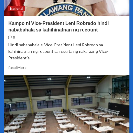
laban
kay
National
Vice-
President
Kampo ni Vice-President Leni Robredo hindi
Leni
Robredo,
nababahala sa kahihinatnan ng recount
welcome
0
sa
Hindi nababahala si Vice-President Leni Robredo sa
Malakanyang
kahihinatnan ng recount sa resulta ng nakaraang Vice-
Presidential...
Read
Read More
more
about
Kampo
ni
Vice-
President
Leni
Robredo
hindi
nababahala
sa