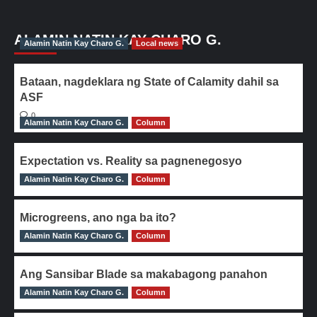
ALAMIN NATIN KAY CHARO G.
Alamin Natin Kay Charo G.
Local news
Bataan, nagdeklara ng State of Calamity dahil sa
ASF
0
Alamin Natin Kay Charo G.
Column
Expectation vs. Reality sa pagnenegosyo
Alamin Natin Kay Charo G.
0
Column
Microgreens, ano nga ba ito?
Alamin Natin Kay Charo G.
0
Column
Ang Sansibar Blade sa makabagong panahon
Alamin Natin Kay Charo G.
0
Column