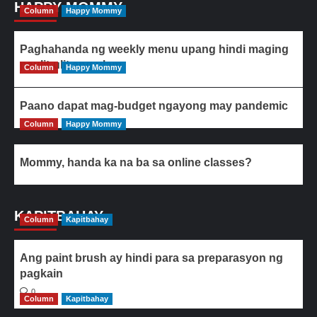
HAPPY MOMMY
Column
Happy Mommy
Paghahanda ng weekly menu upang hindi maging
paulit-ulit ang ulam
Column
Happy Mommy
Paano dapat mag-budget ngayong may pandemic
Column
Happy Mommy
Mommy, handa ka na ba sa online classes?
KAPITBAHAY
Column
Kapitbahay
Ang paint brush ay hindi para sa preparasyon ng
pagkain
0
Column
Kapitbahay