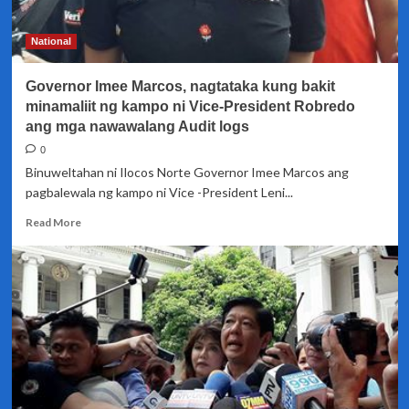
Manual
recount,
National
nagbitiw
Governor Imee Marcos, nagtataka kung bakit
minamaliit ng kampo ni Vice-President Robredo
ang mga nawawalang Audit logs
0
Binuweltahan ni Ilocos Norte Governor Imee Marcos ang
pagbalewala ng kampo ni Vice -President Leni...
Read
Read More
more
about
Governor
Imee
Marcos,
nagtataka
kung
bakit
minamaliit
ng