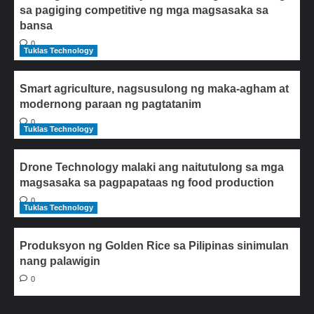
sa pagiging competitive ng mga magsasaka sa
bansa
0
Tuklas Technology
Smart agriculture, nagsusulong ng maka-agham at
modernong paraan ng pagtatanim
0
Tuklas Technology
Drone Technology malaki ang naitutulong sa mga
magsasaka sa pagpapataas ng food production
0
Tuklas Technology
Produksyon ng Golden Rice sa Pilipinas sinimulan
nang palawigin
0