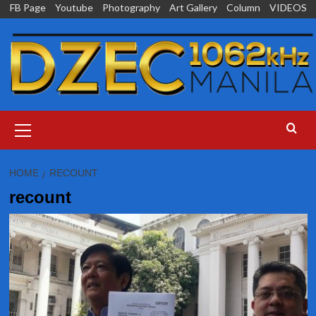
Skip
FB Page
Youtube
Photography
Art Gallery
Column
VIDEOS
to
content
Primary
Menu
HOME
RECOUNT
recount