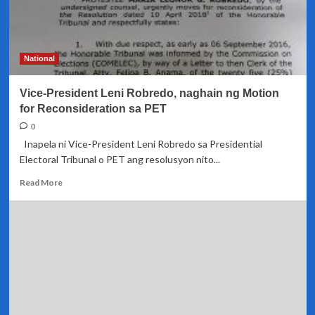
ni
VP
Robredo
na
National
ikonsidera
bilang
Vice-President Leni Robredo, naghain ng Motion
valid
votes
for Reconsideration sa PET
ang
0
25%
Inapela ni Vice-President Leni Robredo sa Presidential
shading
Electoral Tribunal o PET ang resolusyon nito...
sa
balota
Read
Read More
more
about
Vice-
President
Leni
Robredo,
naghain
ng
Motion
for