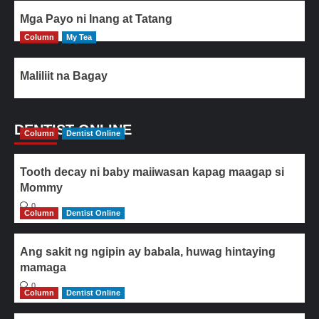
Mga Payo ni Inang at Tatang
Column
My Tea
Maliliit na Bagay
DENTIST ONLINE
Column
Dentist Online
Tooth decay ni baby maiiwasan kapag maagap si
Mommy
0
Column
Dentist Online
Ang sakit ng ngipin ay babala, huwag hintaying
mamaga
0
Column
Dentist Online