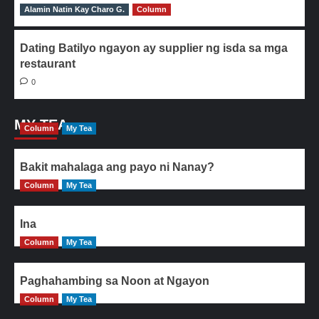
Alamin Natin Kay Charo G.
0
Column
Dating Batilyo ngayon ay supplier ng isda sa mga
restaurant
0
MY TEA
Column
My Tea
Bakit mahalaga ang payo ni Nanay?
Column
My Tea
Ina
Column
My Tea
Paghahambing sa Noon at Ngayon
Column
My Tea