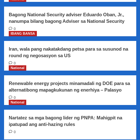
Bagong National Security adviser Eduardo Oban, Jr.,
nanumpa bilang bagong Adviser sa National Security
0
IBANG BANSA
Iran, wala pang nakatakdang petsa para sa susunod na
round ng negosasyon sa US
0
National
Renewable energy projects minamadali ng DOE para sa
alternatibong mapagkukunan ng enerhiya – Palasyo
0
National
Nartatez sa mga bagong lider ng PNPA: Mahigpit na
ipatupad ang anti-hazing rules
0