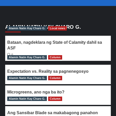
ALAMIN NATIN KAY CHARO G.
Alamin Natin Kay Charo G.
Local news
Bataan, nagdeklara ng State of Calamity dahil sa
ASF
0
Alamin Natin Kay Charo G.
Column
Expectation vs. Reality sa pagnenegosyo
Alamin Natin Kay Charo G.
0
Column
Microgreens, ano nga ba ito?
Alamin Natin Kay Charo G.
0
Column
Ang Sansibar Blade sa makabagong panahon