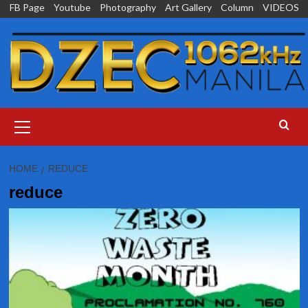
Skip
FB Page
Youtube
Photography
Art Gallery
Column
VIDEOS
to
content
Primary
Menu
HOME
REDUCE
reduce