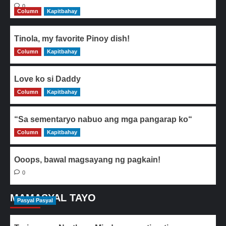
0
Column
Kapitbahay
Tinola, my favorite Pinoy dish!
Column
0
Kapitbahay
Love ko si Daddy
Column
0
Kapitbahay
“Sa sementaryo nabuo ang mga pangarap ko“
Column
0
Kapitbahay
Ooops, bawal magsayang ng pagkain!
0
MAMASYAL TAYO
Pasyal Pasyal