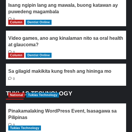
Isang ngipin lang ang mawala, buong katawan ay
puwedeng magambala
0
Column
Dentist Online
Video games, ano ang kinalaman nito sa oral health
at glaucoma?
0
Column
Dentist Online
Sa gilagid makikita kung fresh ang hininga mo
0
TUKLAS TECHNOLOGY
National
Tuklas Technology
Pinakamalaking WordPress Event, Isasagawa sa
Pilipinas
0
Tuklas Technology