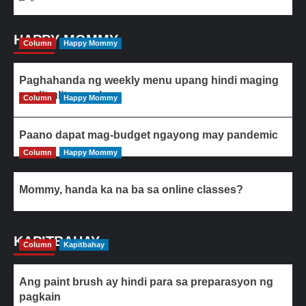
HAPPY MOMMY
Column
Happy Mommy
Paghahanda ng weekly menu upang hindi maging
paulit-ulit ang ulam
Column
Happy Mommy
Paano dapat mag-budget ngayong may pandemic
Column
Happy Mommy
Mommy, handa ka na ba sa online classes?
KAPITBAHAY
Column
Kapitbahay
Ang paint brush ay hindi para sa preparasyon ng
pagkain