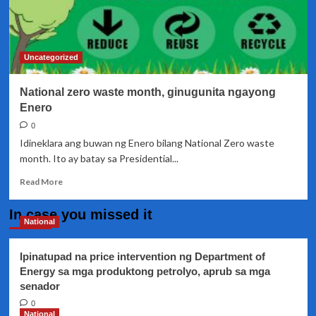
Uncategorized
National zero waste month, ginugunita ngayong
Enero
0
Idineklara ang buwan ng Enero bilang National Zero waste
month. Ito ay batay sa Presidential...
Read
Read More
more
about
In case you missed it
National
National
zero
waste
Ipinatupad na price intervention ng Department of
month,
Energy sa mga produktong petrolyo, aprub sa mga
ginugunita
senador
ngayong
Enero
0
National