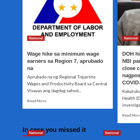
National
National
Wage hike sa minimum wage
DOH hi
earners sa Region 7, aprubado
NBI pa
na
close 
nagpos
Aprubado na ng Regional Tripartite
COVID
Wages and Productivity Board sa Central
Visayas ang dagdag sahod...
Kakatulu
Health (
Read
Read More
Investiga
more
about
Read Mor
Wage
hike
In case you missed it
sa
National
National
minimum