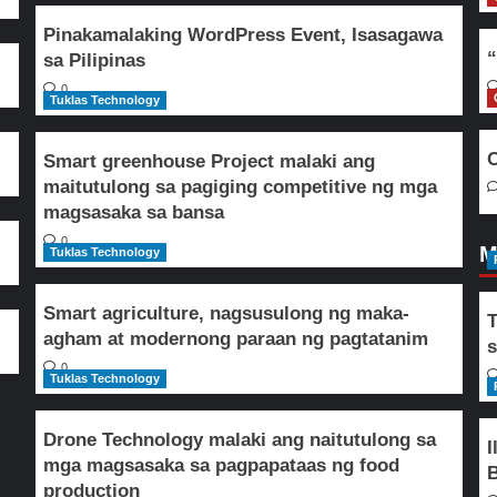
Pinakamalaking WordPress Event, Isasagawa
“
sa Pilipinas
0
Tuklas Technology
O
Smart greenhouse Project malaki ang
maitutulong sa pagiging competitive ng mga
magsasaka sa bansa
0
M
Tuklas Technology
Smart agriculture, nagsusulong ng maka-
T
agham at modernong paraan ng pagtatanim
s
0
Tuklas Technology
Drone Technology malaki ang naitutulong sa
I
mga magsasaka sa pagpapataas ng food
B
production