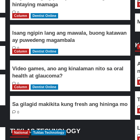
hintaying mamaga
0
Column
Dentist Online
M
Isang ngipin lang ang mawala, buong katawan
ay puwedeng magambala
K
0
Column
Dentist Online
A
Video games, ano ang kinalaman nito sa oral
n
health at glaucoma?
0
Column
Dentist Online
T
Sa gilagid makikita kung fresh ang hininga mo
0
L
TUKLAS TECHNOLOGY
National
Tuklas Technology