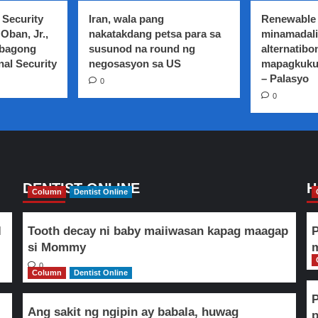
pananalasa
na
ng
 Security
Iran, wala pang
Renewable 
ang
Bagyong
Oban, Jr.,
nakatakdang petsa para sa
minamadali
tulong
Quinta,
 bagong
susunod na round ng
alternatibo
ng
13
nal Security
NBI
negosasyon sa US
mapagkuku
iba
para
– Palasyo
0
pa
mahanap
0
nawawala
ang
iba
pang
close
contact
ng
Pinoy
DENTIST ONLINE
H
Column
Dentist Online
na
nagpositibo
sa
l
Tooth decay ni baby maiiwasan kapag maagap
P
UK
si Mommy
m
variant
ng
0
Column
Dentist Online
COVID-
19
Ang sakit ng ngipin ay babala, huwag