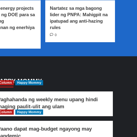
energy projects
Nartatez sa mga bagong
 ng DOE para sa
lider ng PNPA: Mahigpit na
ng
ipatupad ang anti-hazing
nan ng enerhiya
rules
0
APPY MOMMY
Column
Happy Mommy
aghahanda ng weekly menu upang hindi
aging paulit-ulit ang ulam
Column
Happy Mommy
Paano dapat mag-budget ngayong may
pandemic