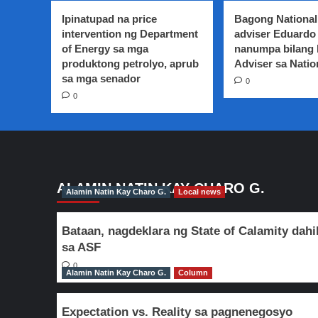
wage
earners
Ipinatupad na price
Bagong National
sa
intervention ng Department
adviser Eduardo 
Region
of Energy sa mga
nanumpa bilang
7,
produktong petrolyo, aprub
Adviser sa Natio
aprubado
sa mga senador
0
na
0
ALAMIN NATIN KAY CHARO G.
Alamin Natin Kay Charo G.
Local news
Bataan, nagdeklara ng State of Calamity dahi
sa ASF
0
Alamin Natin Kay Charo G.
Column
Expectation vs. Reality sa pagnenegosyo