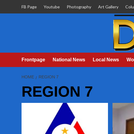
Skip
FB Page
Youtube
Photography
Art Gallery
Col
to
content
Frontpage
National News
Local News
Wo
HOME
REGION 7
REGION 7