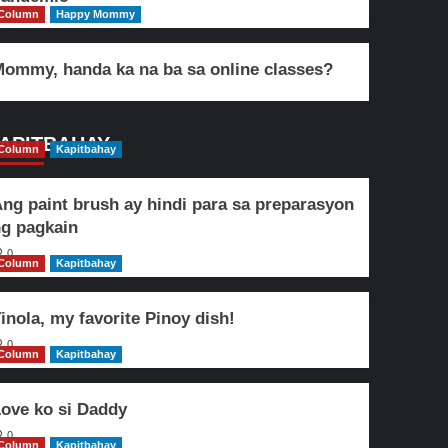
Column
Happy Mommy
ommy, handa ka na ba sa online classes?
APITBAHAY
Column
Kapitbahay
ng paint brush ay hindi para sa preparasyon
g pagkain
0
Column
Kapitbahay
inola, my favorite Pinoy dish!
0
Column
Kapitbahay
ove ko si Daddy
0
Column
Kapitbahay