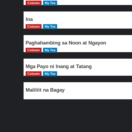
Column
My Tea
Ina
Column
My Tea
Paghahambing sa Noon at Ngayon
Column
My Tea
Mga Payo ni Inang at Tatang
Column
My Tea
Maliliit na Bagay