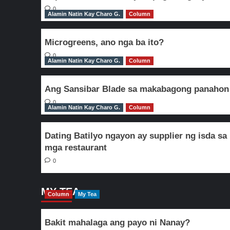
0
Alamin Natin Kay Charo G.
Column
Microgreens, ano nga ba ito?
0
Alamin Natin Kay Charo G.
Column
Ang Sansibar Blade sa makabagong panahon
0
Alamin Natin Kay Charo G.
Column
Dating Batilyo ngayon ay supplier ng isda sa
mga restaurant
0
MY TEA
Column
My Tea
Bakit mahalaga ang payo ni Nanay?