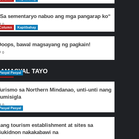
Sa sementaryo nabuo ang mga pangarap ko“
0
Column
Kapitbahay
oops, bawal magsayang ng pagkain!
0
AMASYAL TAYO
Pasyal Pasyal
urismo sa Northern Mindanao, unti-unti nang
umisigla
0
Pasyal Pasyal
lang tourism establishment at sites sa
ukidnon nakakabawi na