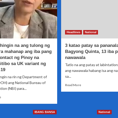
Headlines
National
hingin na ang tulong ng
3 katao patay sa pananal
ra mahanap ang iba pang
Bagyong Quinta, 13 iba p
contact ng Pinoy na
nawawala
itibo sa UK variant ng
Tatlo na ang patay at labintatlon
-19
ang nawawala habang isa ang n
sa...
ngin na rin ng Department of
DOH) ang National Bureau of
Read
Read More
tion (NBI) para...
more
about
Read
e
3
more
katao
about
patay
DOH
IBANG BANSA
National
sa
hihingin