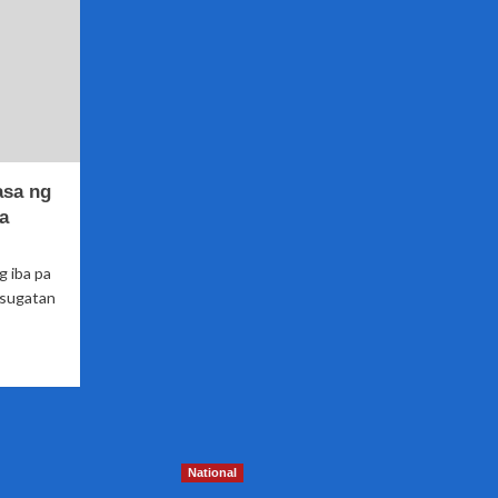
asa ng
a
g iba pa
asugatan
National