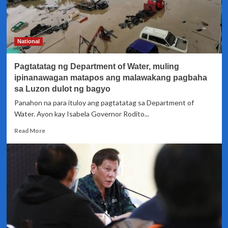
National
Pagtatatag ng Department of Water, muling
ipinanawagan matapos ang malawakang pagbaha
sa Luzon dulot ng bagyo
Panahon na para ituloy ang pagtatatag sa Department of
Water. Ayon kay Isabela Governor Rodito...
Read
Read More
more
about
Pagtatatag
ng
Department
of
Water,
muling
ipinanawagan
matapos