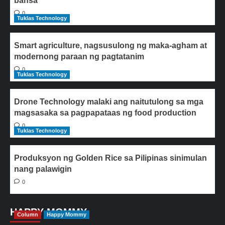
bansa
0
Tuklas Technology
Smart agriculture, nagsusulong ng maka-agham at
modernong paraan ng pagtatanim
0
Tuklas Technology
Drone Technology malaki ang naitutulong sa mga
magsasaka sa pagpapataas ng food production
0
Tuklas Technology
Produksyon ng Golden Rice sa Pilipinas sinimulan
nang palawigin
0
HAPPY MOMMY
Column
Happy Mommy