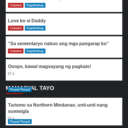
Column
0
Kapitbahay
Love ko si Daddy
Column
0
Kapitbahay
“Sa sementaryo nabuo ang mga pangarap ko“
Column
0
Kapitbahay
Ooops, bawal magsayang ng pagkain!
0
MAMASYAL TAYO
Pasyal Pasyal
Turismo sa Northern Mindanao, unti-unti nang
sumisigla
0
Pasyal Pasyal