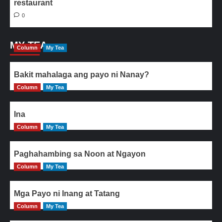
restaurant
0
MY TEA
Column
My Tea
Bakit mahalaga ang payo ni Nanay?
Column
My Tea
Ina
Column
My Tea
Paghahambing sa Noon at Ngayon
Column
My Tea
Mga Payo ni Inang at Tatang
Column
My Tea