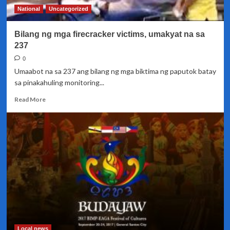
sa
National
Uncategorized
bansa
Bilang ng mga firecracker victims, umakyat na sa
237
0
Umaabot na sa 237 ang bilang ng mga biktima ng paputok batay
sa pinakahuling monitoring...
Read
Read More
more
about
Bilang
ng
mga
firecracker
victims,
umakyat
na
sa
237
Local news