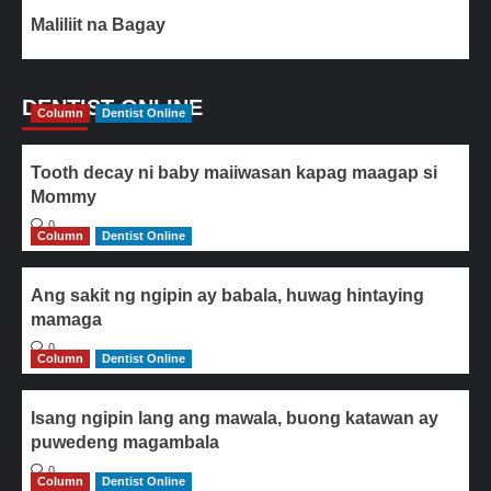
Maliliit na Bagay
DENTIST ONLINE
Column
Dentist Online
Tooth decay ni baby maiiwasan kapag maagap si
Mommy
0
Column
Dentist Online
Ang sakit ng ngipin ay babala, huwag hintaying
mamaga
0
Column
Dentist Online
Isang ngipin lang ang mawala, buong katawan ay
puwedeng magambala
0
Column
Dentist Online