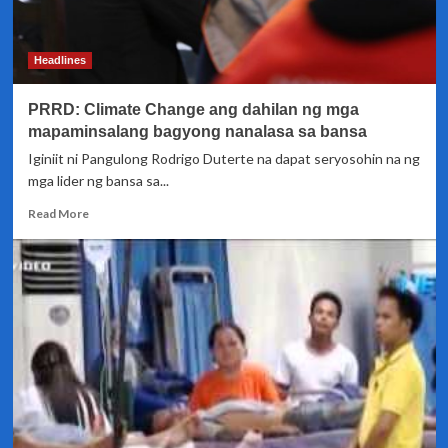
ang
malawakang
pagbaha
Headlines
sa
Luzon
PRRD: Climate Change ang dahilan ng mga
dulot
ng
mapaminsalang bagyong nanalasa sa bansa
bagyo
Iginiit ni Pangulong Rodrigo Duterte na dapat seryosohin na ng
mga lider ng bansa sa...
Read
Read More
more
about
PRRD:
Climate
Change
ang
dahilan
ng
mga
mapaminsalang
bagyong
nanalasa