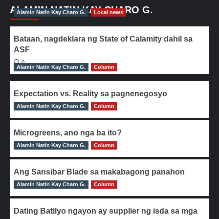
ALAMIN NATIN KAY CHARO G.
Alamin Natin Kay Charo G.
Local news
Bataan, nagdeklara ng State of Calamity dahil sa
ASF
0
Alamin Natin Kay Charo G.
Column
Expectation vs. Reality sa pagnenegosyo
Alamin Natin Kay Charo G.
0
Column
Microgreens, ano nga ba ito?
Alamin Natin Kay Charo G.
0
Column
Ang Sansibar Blade sa makabagong panahon
Alamin Natin Kay Charo G.
0
Column
Dating Batilyo ngayon ay supplier ng isda sa mga