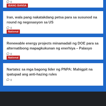
0
IBANG BANSA
Iran, wala pang nakatakdang petsa para sa susunod na
round ng negosasyon sa US
0
National
Renewable energy projects minamadali ng DOE para sa
alternatibong mapagkukunan ng enerhiya – Palasyo
0
National
Nartatez sa mga bagong lider ng PNPA: Mahigpit na
ipatupad ang anti-hazing rules
0