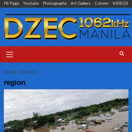
Skip
FB Page
Youtube
Photography
Art Gallery
Column
VIDEOS
to
content
Primary
Menu
HOME
REGION
region