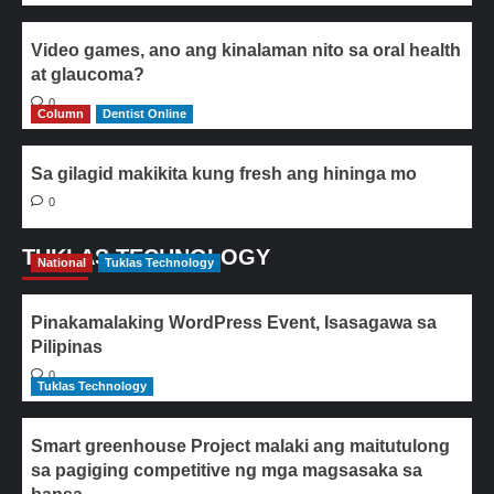
Video games, ano ang kinalaman nito sa oral health
at glaucoma?
0
Column
Dentist Online
Sa gilagid makikita kung fresh ang hininga mo
0
TUKLAS TECHNOLOGY
National
Tuklas Technology
Pinakamalaking WordPress Event, Isasagawa sa
Pilipinas
0
Tuklas Technology
Smart greenhouse Project malaki ang maitutulong
sa pagiging competitive ng mga magsasaka sa