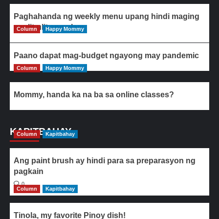
Paghahanda ng weekly menu upang hindi maging
paulit-ulit ang ulam
Column
Happy Mommy
Paano dapat mag-budget ngayong may pandemic
Column
Happy Mommy
Mommy, handa ka na ba sa online classes?
KAPITBAHAY
Column
Kapitbahay
Ang paint brush ay hindi para sa preparasyon ng
pagkain
0
Column
Kapitbahay
Tinola, my favorite Pinoy dish!