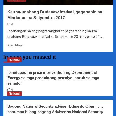
Kauna-unahang Budayaw festival, gaganapin sa
Mindanao sa Setyembre 2017
0
Inaabangan na ang pagtatanghal at pagdaraos ng kauna-
unahang Budayaw Festival sa Setyembre 20 hanggang 24...
Read
Read More
more
about
In case you missed it
Kauna-
National
unahang
Budayaw
Ipinatupad na price intervention ng Department of
festival,
Energy sa mga produktong petrolyo, aprub sa mga
gaganapin
senador
sa
Mindanao
0
sa
National
Setyembre
2017
Bagong National Security adviser Eduardo Oban, Jr.,
nanumpa bilang bagong Adviser sa National Security