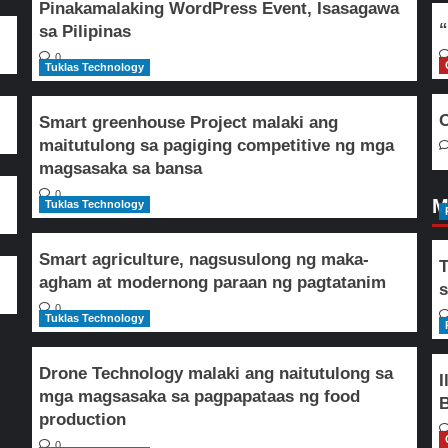
Pinakamalaking WordPress Event, Isasagawa
“
sa Pilipinas
0
Tuklas Technology
O
Smart greenhouse Project malaki ang
maitutulong sa pagiging competitive ng mga
magsasaka sa bansa
0
M
Tuklas Technology
Smart agriculture, nagsusulong ng maka-
T
agham at modernong paraan ng pagtatanim
s
0
Tuklas Technology
Drone Technology malaki ang naitutulong sa
I
mga magsasaka sa pagpapataas ng food
B
production
0