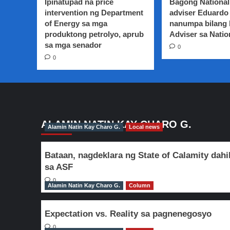
Ipinatupad na price
Bagong National
Northern
intervention ng Department
adviser Eduardo 
Mindanao,
of Energy sa mga
nanumpa bilang
tatanggap
produktong petrolyo, aprub
ng
Adviser sa Natio
dagdag
sa mga senador
0
sahod
0
ALAMIN NATIN KAY CHARO G.
Alamin Natin Kay Charo G.
Local news
Bataan, nagdeklara ng State of Calamity dahi
sa ASF
0
Alamin Natin Kay Charo G.
Column
Expectation vs. Reality sa pagnenegosyo
0