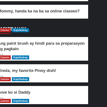
ommy, handa ka na ba sa online classes?
APITBAHAY
Column
Kapitbahay
ng paint brush ay hindi para sa preparasyon
g pagkain
0
Column
Kapitbahay
inola, my favorite Pinoy dish!
0
Column
Kapitbahay
ove ko si Daddy
0
Column
Kapitbahay