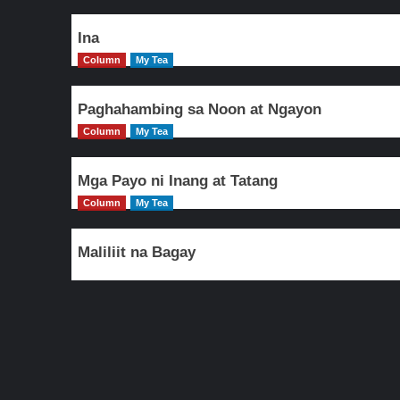
Ina
Column
My Tea
Paghahambing sa Noon at Ngayon
Column
My Tea
Mga Payo ni Inang at Tatang
Column
My Tea
Maliliit na Bagay