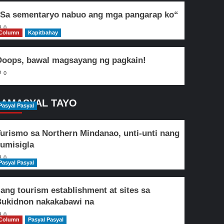
Sa sementaryo nabuo ang mga pangarap ko“
0
Column
Kapitbahay
oops, bawal magsayang ng pagkain!
0
AMASYAL TAYO
Pasyal Pasyal
urismo sa Northern Mindanao, unti-unti nang
umisigla
0
Pasyal Pasyal
lang tourism establishment at sites sa
ukidnon nakakabawi na
0
Column
Pasyal Pasyal