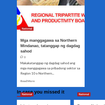
National
Mga manggagawa sa Northern
Mindanao, tatanggap ng dagdag
sahod
0
Makakatanggap ng dagdag sahod ang
mga manggagawa sa pribadong sektor sa
Region 10 o Northern...
Read
Read More
more
about
In case you missed it
Mga
National
National
manggagawa
sa