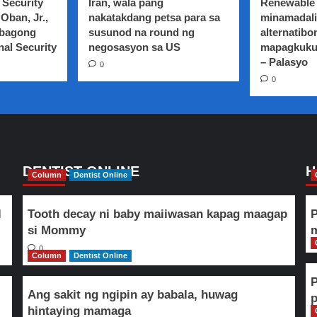
 Security
Iran, wala pang
Renewable 
Oban, Jr.,
nakatakdang petsa para sa
minamadali
 bagong
susunod na round ng
alternatibo
nal Security
negosasyon sa US
mapagkuku
– Palasyo
0
0
DENTIST ONLINE
H
Column
Dentist Online
l
Tooth decay ni baby maiiwasan kapag maagap
P
si Mommy
m
0
Column
Dentist Online
Ang sakit ng ngipin ay babala, huwag
hintaying mamaga