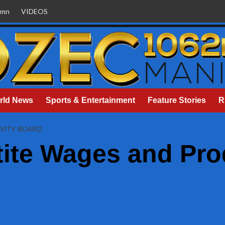
umn
VIDEOS
rld News
Sports & Entertainment
Feature Stories
R
IVITY BOARD
tite Wages and Pro