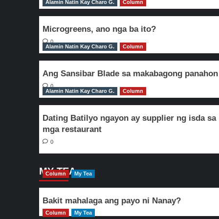
Alamin Natin Kay Charo G.
Column
Microgreens, ano nga ba ito?
0
Alamin Natin Kay Charo G.
Column
Ang Sansibar Blade sa makabagong panahon
0
Alamin Natin Kay Charo G.
Column
Dating Batilyo ngayon ay supplier ng isda sa
mga restaurant
0
MY TEA
Column
My Tea
Bakit mahalaga ang payo ni Nanay?
Column
My Tea