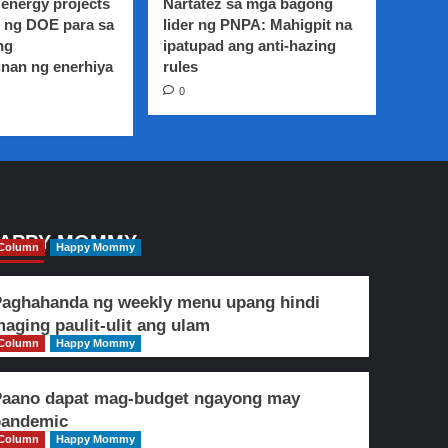
energy projects
Nartatez sa mga bagong
 ng DOE para sa
lider ng PNPA: Mahigpit na
ng
ipatupad ang anti-hazing
nan ng enerhiya
rules
0
APPY MOMMY
Column
Happy Mommy
aghahanda ng weekly menu upang hindi
aging paulit-ulit ang ulam
Column
Happy Mommy
Paano dapat mag-budget ngayong may
pandemic
Column
Happy Mommy