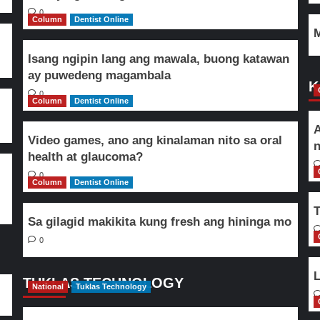
0
Column
Dentist Online
M
Isang ngipin lang ang mawala, buong katawan
ay puwedeng magambala
K
0
Column
Dentist Online
A
Video games, ano ang kinalaman nito sa oral
n
health at glaucoma?
0
Column
Dentist Online
T
Sa gilagid makikita kung fresh ang hininga mo
0
L
TUKLAS TECHNOLOGY
National
Tuklas Technology