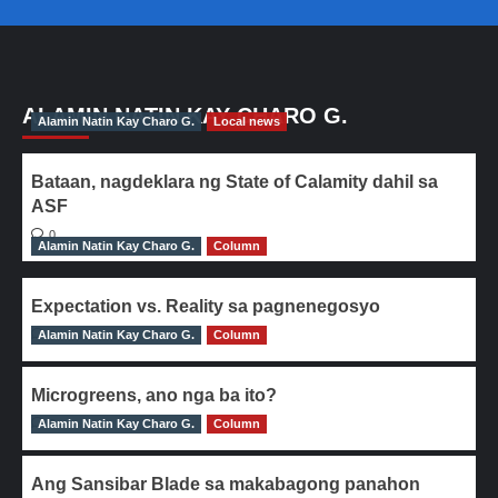
ALAMIN NATIN KAY CHARO G.
Alamin Natin Kay Charo G.
Local news
Bataan, nagdeklara ng State of Calamity dahil sa
ASF
0
Alamin Natin Kay Charo G.
Column
Expectation vs. Reality sa pagnenegosyo
Alamin Natin Kay Charo G.
0
Column
Microgreens, ano nga ba ito?
Alamin Natin Kay Charo G.
0
Column
Ang Sansibar Blade sa makabagong panahon