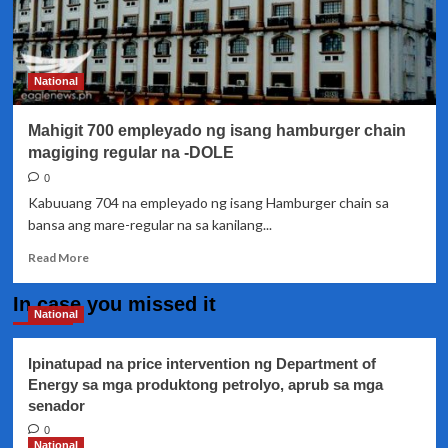
National
Mahigit 700 empleyado ng isang hamburger chain
magiging regular na -DOLE
0
Kabuuang 704 na empleyado ng isang Hamburger chain sa
bansa ang mare-regular na sa kanilang...
Read
Read More
more
about
In case you missed it
Mahigit
National
700
empleyado
Ipinatupad na price intervention ng Department of
ng
Energy sa mga produktong petrolyo, aprub sa mga
isang
senador
hamburger
chain
0
magiging
National