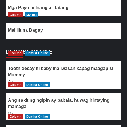
Mga Payo ni Inang at Tatang
Column
My Tea
Maliliit na Bagay
DENTIST ONLINE
Column
Dentist Online
Tooth decay ni baby maiiwasan kapag maagap si
Mommy
0
Column
Dentist Online
Ang sakit ng ngipin ay babala, huwag hintaying
mamaga
0
Column
Dentist Online