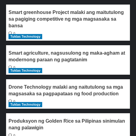
Smart greenhouse Project malaki ang maitutulong
sa pagiging competitive ng mga magsasaka sa
bansa
0
Tuklas Technology
Smart agriculture, nagsusulong ng maka-agham at
modernong paraan ng pagtatanim
0
Tuklas Technology
Drone Technology malaki ang naitutulong sa mga
magsasaka sa pagpapataas ng food production
0
Tuklas Technology
Produksyon ng Golden Rice sa Pilipinas sinimulan
nang palawigin
0