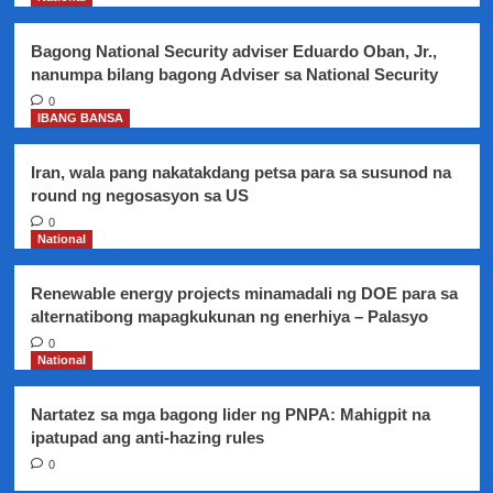
regular
na
Bagong National Security adviser Eduardo Oban, Jr.,
-
nanumpa bilang bagong Adviser sa National Security
DOLE
0
IBANG BANSA
Iran, wala pang nakatakdang petsa para sa susunod na
round ng negosasyon sa US
0
National
Renewable energy projects minamadali ng DOE para sa
alternatibong mapagkukunan ng enerhiya – Palasyo
0
National
Nartatez sa mga bagong lider ng PNPA: Mahigpit na
ipatupad ang anti-hazing rules
0