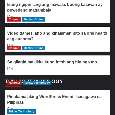
Isang ngipin lang ang mawala, buong katawan ay
puwedeng magambala
0
Column
Dentist Online
Video games, ano ang kinalaman nito sa oral health
at glaucoma?
0
Column
Dentist Online
Sa gilagid makikita kung fresh ang hininga mo
0
TUKLAS TECHNOLOGY
National
Tuklas Technology
Pinakamalaking WordPress Event, Isasagawa sa
Pilipinas
0
Tuklas Technology