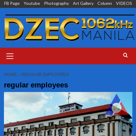
Skip
FB Page
Youtube
Photography
Art Gallery
Column
VIDEOS
to
content
Primary
Menu
HOME
REGULAR EMPLOYEES
regular employees