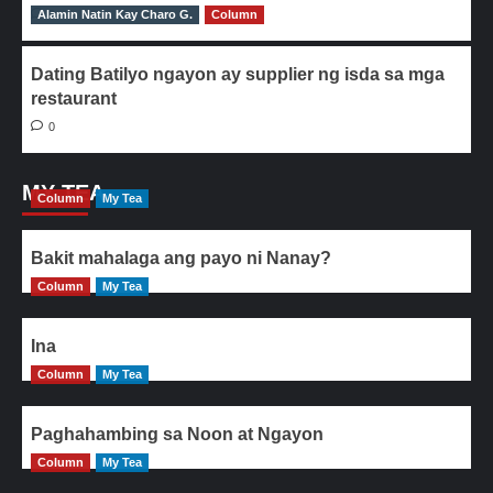
Alamin Natin Kay Charo G.
0
Column
Dating Batilyo ngayon ay supplier ng isda sa mga
restaurant
0
MY TEA
Column
My Tea
Bakit mahalaga ang payo ni Nanay?
Column
My Tea
Ina
Column
My Tea
Paghahambing sa Noon at Ngayon
Column
My Tea