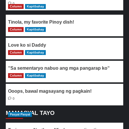
0
Column
Kapitbahay
Tinola, my favorite Pinoy dish!
Column
0
Kapitbahay
Love ko si Daddy
Column
0
Kapitbahay
“Sa sementaryo nabuo ang mga pangarap ko“
Column
0
Kapitbahay
Ooops, bawal magsayang ng pagkain!
0
MAMASYAL TAYO
Pasyal Pasyal