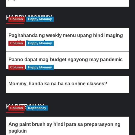
HAPPY MOMMY
Column
Happy Mommy
Paghahanda ng weekly menu upang hindi maging
paulit-ulit ang ulam
Column
Happy Mommy
Paano dapat mag-budget ngayong may pandemic
Column
Happy Mommy
Mommy, handa ka na ba sa online classes?
KAPITBAHAY
Column
Kapitbahay
Ang paint brush ay hindi para sa preparasyon ng
pagkain