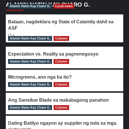
ALAMIN NATIN KAY CHARO G.
Alamin Natin Kay Charo G.
Local news
Bataan, nagdeklara ng State of Calamity dahil sa
ASF
0
Alamin Natin Kay Charo G.
Column
Expectation vs. Reality sa pagnenegosyo
Alamin Natin Kay Charo G.
0
Column
Microgreens, ano nga ba ito?
Alamin Natin Kay Charo G.
0
Column
Ang Sansibar Blade sa makabagong panahon
Alamin Natin Kay Charo G.
0
Column
Dating Batilyo ngayon ay supplier ng isda sa mga