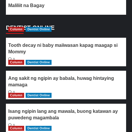
Maliliit na Bagay
DENTIST ONLINE
Column
Dentist Online
Tooth decay ni baby maiiwasan kapag maagap si
Mommy
0
Column
Dentist Online
Ang sakit ng ngipin ay babala, huwag hintaying
mamaga
0
Column
Dentist Online
Isang ngipin lang ang mawala, buong katawan ay
puwedeng magambala
0
Column
Dentist Online