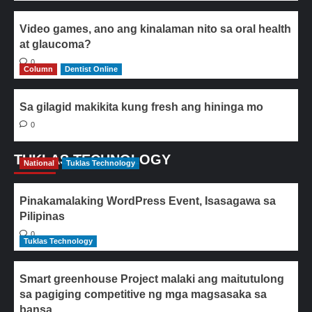
Video games, ano ang kinalaman nito sa oral health
at glaucoma?
0
Column
Dentist Online
Sa gilagid makikita kung fresh ang hininga mo
0
TUKLAS TECHNOLOGY
National
Tuklas Technology
Pinakamalaking WordPress Event, Isasagawa sa
Pilipinas
0
Tuklas Technology
Smart greenhouse Project malaki ang maitutulong
sa pagiging competitive ng mga magsasaka sa
bansa