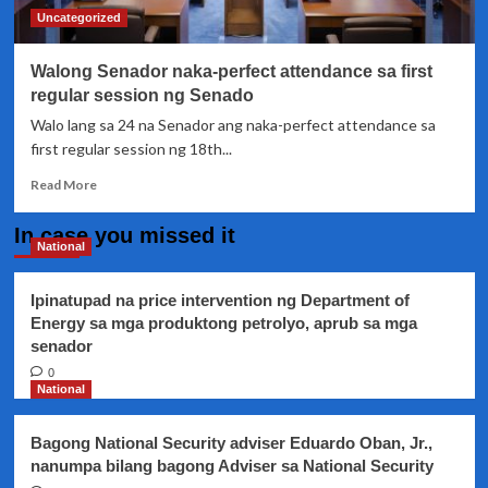
Uncategorized
Walong Senador naka-perfect attendance sa first
regular session ng Senado
Walo lang sa 24 na Senador ang naka-perfect attendance sa
first regular session ng 18th...
Read
Read More
more
about
In case you missed it
Walong
National
Senador
naka-
Ipinatupad na price intervention ng Department of
perfect
Energy sa mga produktong petrolyo, aprub sa mga
attendance
senador
sa
first
0
regular
National
session
ng
Bagong National Security adviser Eduardo Oban, Jr.,
Senado
nanumpa bilang bagong Adviser sa National Security