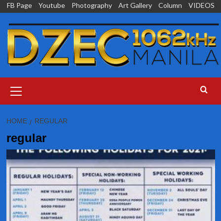
Skip
FB Page
Youtube
Photography
Art Gallery
Column
VIDEOS
to
content
Primary
Menu
HOME
REGULAR
regular