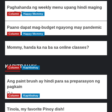
Paghahanda ng weekly menu upang hindi maging
paulit-ulit ang ulam
Column
Happy Mommy
Paano dapat mag-budget ngayong may pandemic
Column
Happy Mommy
Mommy, handa ka na ba sa online classes?
KAPITBAHAY
Column
Kapitbahay
Ang paint brush ay hindi para sa preparasyon ng
pagkain
0
Column
Kapitbahay
Tinola, my favorite Pinoy dish!