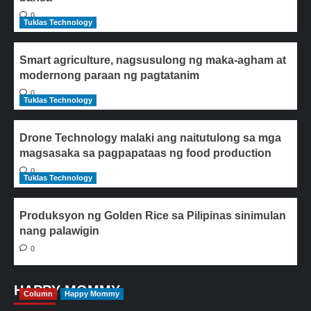
0
Tuklas Technology
Smart agriculture, nagsusulong ng maka-agham at
modernong paraan ng pagtatanim
0
Tuklas Technology
Drone Technology malaki ang naitutulong sa mga
magsasaka sa pagpapataas ng food production
0
Tuklas Technology
Produksyon ng Golden Rice sa Pilipinas sinimulan
nang palawigin
0
HAPPY MOMMY
Column
Happy Mommy