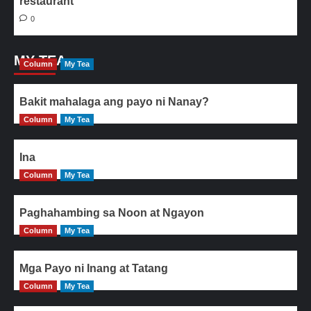
restaurant
0
MY TEA
Column
My Tea
Bakit mahalaga ang payo ni Nanay?
Column
My Tea
Ina
Column
My Tea
Paghahambing sa Noon at Ngayon
Column
My Tea
Mga Payo ni Inang at Tatang
Column
My Tea