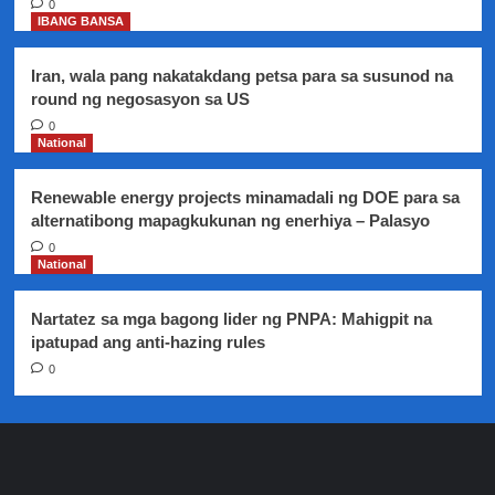
0
IBANG BANSA
Iran, wala pang nakatakdang petsa para sa susunod na
round ng negosasyon sa US
0
National
Renewable energy projects minamadali ng DOE para sa
alternatibong mapagkukunan ng enerhiya – Palasyo
0
National
Nartatez sa mga bagong lider ng PNPA: Mahigpit na
ipatupad ang anti-hazing rules
0