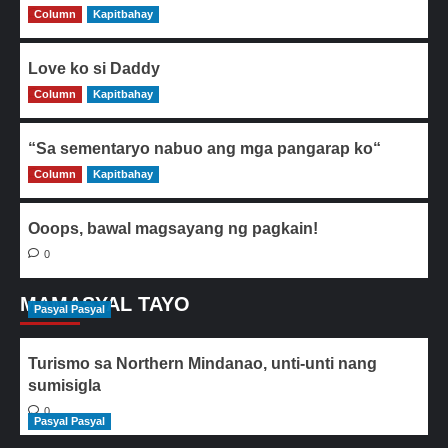
Column
0
Kapitbahay
Love ko si Daddy
Column
0
Kapitbahay
“Sa sementaryo nabuo ang mga pangarap ko“
Column
0
Kapitbahay
Ooops, bawal magsayang ng pagkain!
0
MAMASYAL TAYO
Pasyal Pasyal
Turismo sa Northern Mindanao, unti-unti nang
sumisigla
0
Pasyal Pasyal