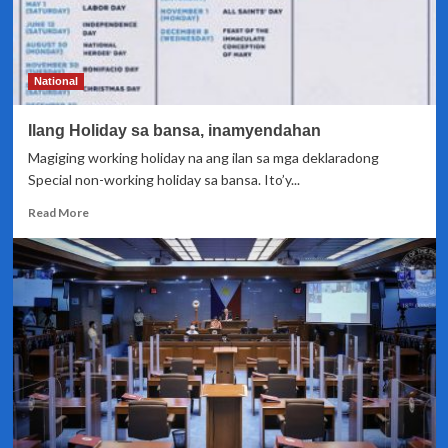
National
Ilang Holiday sa bansa, inamyendahan
Magiging working holiday na ang ilan sa mga deklaradong
Special non-working holiday sa bansa. Ito’y...
Read
Read More
more
about
Ilang
Holiday
sa
bansa,
inamyendahan