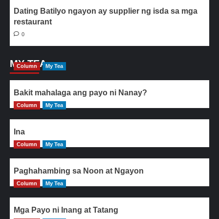
Dating Batilyo ngayon ay supplier ng isda sa mga
restaurant
0
MY TEA
Column
My Tea
Bakit mahalaga ang payo ni Nanay?
Column
My Tea
Ina
Column
My Tea
Paghahambing sa Noon at Ngayon
Column
My Tea
Mga Payo ni Inang at Tatang