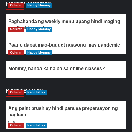
HAPPY MOMMY
Column
Happy Mommy
Paghahanda ng weekly menu upang hindi maging
paulit-ulit ang ulam
Column
Happy Mommy
Paano dapat mag-budget ngayong may pandemic
Column
Happy Mommy
Mommy, handa ka na ba sa online classes?
KAPITBAHAY
Column
Kapitbahay
Ang paint brush ay hindi para sa preparasyon ng
pagkain
0
Column
Kapitbahay