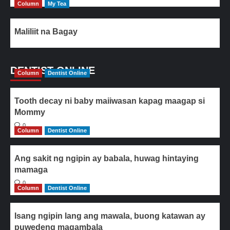
Column
My Tea
Maliliit na Bagay
DENTIST ONLINE
Column
Dentist Online
Tooth decay ni baby maiiwasan kapag maagap si
Mommy
0
Column
Dentist Online
Ang sakit ng ngipin ay babala, huwag hintaying
mamaga
0
Column
Dentist Online
Isang ngipin lang ang mawala, buong katawan ay
puwedeng magambala