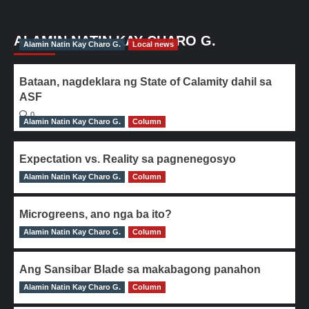
ALAMIN NATIN KAY CHARO G.
Alamin Natin Kay Charo G.
Local news
Bataan, nagdeklara ng State of Calamity dahil sa
ASF
0
Alamin Natin Kay Charo G.
Column
Expectation vs. Reality sa pagnenegosyo
Alamin Natin Kay Charo G.
0
Column
Microgreens, ano nga ba ito?
Alamin Natin Kay Charo G.
0
Column
Ang Sansibar Blade sa makabagong panahon
Alamin Natin Kay Charo G.
0
Column