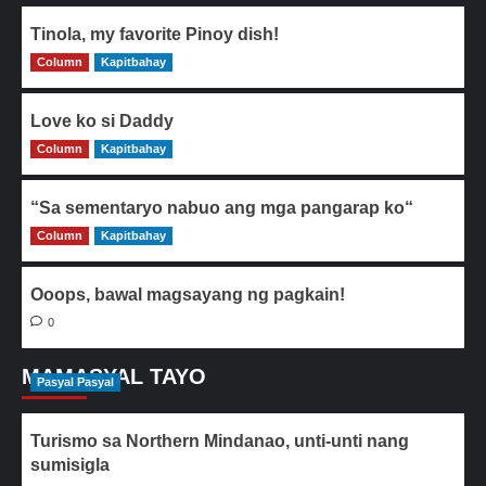
Tinola, my favorite Pinoy dish!
Column
0
Kapitbahay
Love ko si Daddy
Column
0
Kapitbahay
“Sa sementaryo nabuo ang mga pangarap ko“
Column
0
Kapitbahay
Ooops, bawal magsayang ng pagkain!
0
MAMASYAL TAYO
Pasyal Pasyal
Turismo sa Northern Mindanao, unti-unti nang
sumisigla