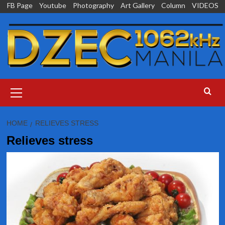
Skip
FB Page
Youtube
Photography
Art Gallery
Column
VIDEOS
to
content
Primary
Menu
HOME
RELIEVES STRESS
Relieves stress