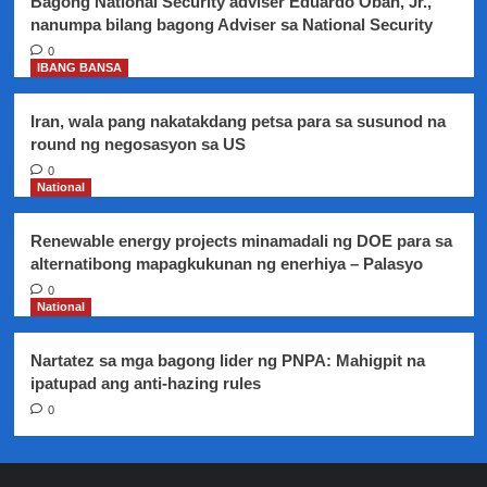
Bagong National Security adviser Eduardo Oban, Jr.,
nanumpa bilang bagong Adviser sa National Security
0
IBANG BANSA
Iran, wala pang nakatakdang petsa para sa susunod na
round ng negosasyon sa US
0
National
Renewable energy projects minamadali ng DOE para sa
alternatibong mapagkukunan ng enerhiya – Palasyo
0
National
Nartatez sa mga bagong lider ng PNPA: Mahigpit na
ipatupad ang anti-hazing rules
0