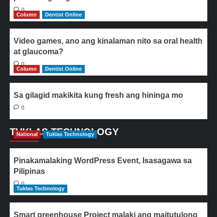
0
Column
Dentist Online
Video games, ano ang kinalaman nito sa oral health
at glaucoma?
0
Column
Dentist Online
Sa gilagid makikita kung fresh ang hininga mo
0
TUKLAS TECHNOLOGY
National
Tuklas Technology
Pinakamalaking WordPress Event, Isasagawa sa
Pilipinas
0
Tuklas Technology
Smart greenhouse Project malaki ang maitutulong