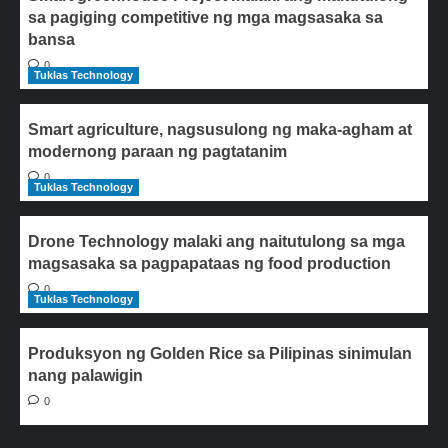
sa pagiging competitive ng mga magsasaka sa
bansa
0
Tuklas Technology
Smart agriculture, nagsusulong ng maka-agham at
modernong paraan ng pagtatanim
0
Tuklas Technology
Drone Technology malaki ang naitutulong sa mga
magsasaka sa pagpapataas ng food production
0
Tuklas Technology
Produksyon ng Golden Rice sa Pilipinas sinimulan
nang palawigin
0