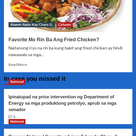
Alamin Natin Kay Charo G.
Column
Favorite Mo Rin Ba Ang Fried Chicken?
Naitanong n’yo na rin ba kung bakit ang fried chicken ay hindi
nawawala sa mga...
Read
Read More
more
about
In case you missed it
Favorite
National
Mo
Rin
Ipinatupad na price intervention ng Department of
Ba
Energy sa mga produktong petrolyo, aprub sa mga
Ang
senador
Fried
Chicken?
0
National