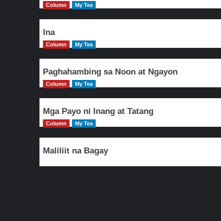
Column
My Tea
Ina
Column
My Tea
Paghahambing sa Noon at Ngayon
Column
My Tea
Mga Payo ni Inang at Tatang
Column
My Tea
Maliliit na Bagay