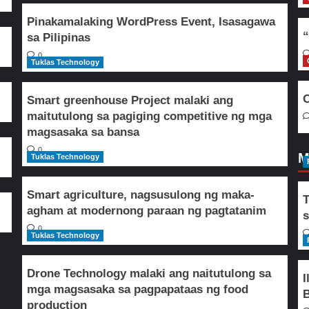
Pinakamalaking WordPress Event, Isasagawa
“
sa Pilipinas
0
Tuklas Technology
O
Smart greenhouse Project malaki ang
maitutulong sa pagiging competitive ng mga
magsasaka sa bansa
0
M
Tuklas Technology
Smart agriculture, nagsusulong ng maka-
T
agham at modernong paraan ng pagtatanim
s
0
Tuklas Technology
Drone Technology malaki ang naitutulong sa
I
mga magsasaka sa pagpapataas ng food
B
production