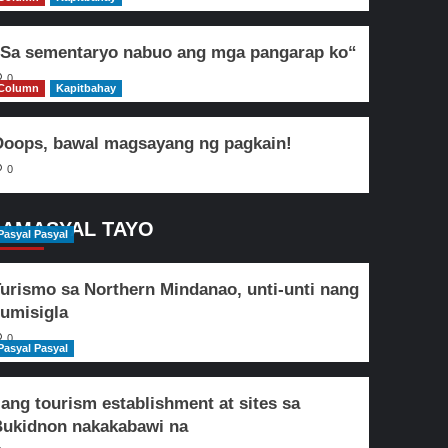
Sa sementaryo nabuo ang mga pangarap ko“
0
Column
Kapitbahay
oops, bawal magsayang ng pagkain!
0
AMASYAL TAYO
Pasyal Pasyal
urismo sa Northern Mindanao, unti-unti nang
umisigla
0
Pasyal Pasyal
lang tourism establishment at sites sa
ukidnon nakakabawi na