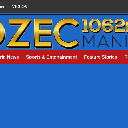
umn
VIDEOS
rld News
Sports & Entertainment
Feature Stories
R