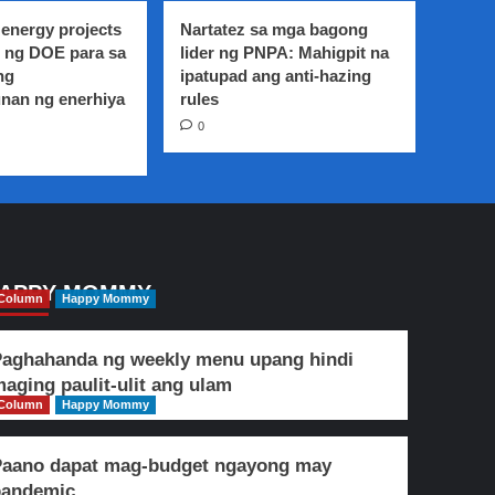
energy projects
Nartatez sa mga bagong
 ng DOE para sa
lider ng PNPA: Mahigpit na
ng
ipatupad ang anti-hazing
nan ng enerhiya
rules
0
APPY MOMMY
Column
Happy Mommy
aghahanda ng weekly menu upang hindi
aging paulit-ulit ang ulam
Column
Happy Mommy
Paano dapat mag-budget ngayong may
pandemic