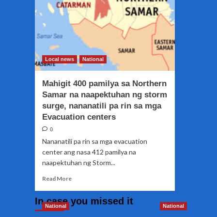
Local news
National
Mahigit 400 pamilya sa Northern
Samar na naapektuhan ng storm
surge, nananatili pa rin sa mga
Evacuation centers
0
Nananatili pa rin sa mga evacuation
center ang nasa 412 pamilya na
naapektuhan ng Storm...
Read
Read More
more
about
In case you missed it
Mahigit
National
National
400