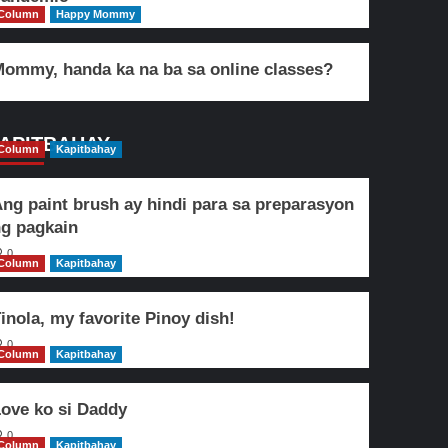
Column
Happy Mommy
ommy, handa ka na ba sa online classes?
APITBAHAY
Column
Kapitbahay
ng paint brush ay hindi para sa preparasyon
g pagkain
0
Column
Kapitbahay
inola, my favorite Pinoy dish!
0
Column
Kapitbahay
ove ko si Daddy
0
Column
Kapitbahay