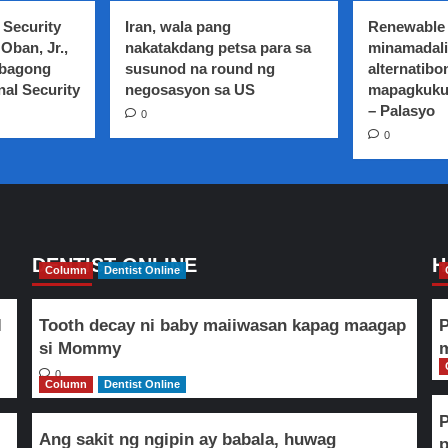
 Security
Iran, wala pang
Renewable 
Oban, Jr.,
nakatakdang petsa para sa
minamadali
 bagong
susunod na round ng
alternatibo
nal Security
negosasyon sa US
mapagkuku
– Palasyo
0
0
DENTIST ONLINE
H
Column
Dentist Online
l
Tooth decay ni baby maiiwasan kapag maagap
P
si Mommy
m
0
Column
Dentist Online
Ang sakit ng ngipin ay babala, huwag