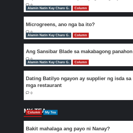
0
Alamin Natin Kay Charo G.
Column
Microgreens, ano nga ba ito?
0
Alamin Natin Kay Charo G.
Column
Ang Sansibar Blade sa makabagong panahon
0
Alamin Natin Kay Charo G.
Column
Dating Batilyo ngayon ay supplier ng isda sa
mga restaurant
0
MY TEA
Column
My Tea
Bakit mahalaga ang payo ni Nanay?