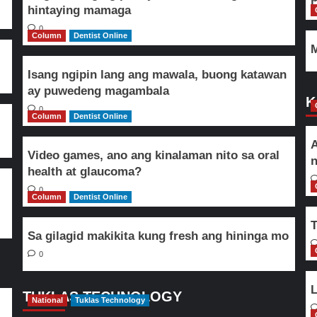
hintaying mamaga
0
Column
Dentist Online
M
Isang ngipin lang ang mawala, buong katawan
ay puwedeng magambala
K
0
Column
Dentist Online
A
Video games, ano ang kinalaman nito sa oral
n
health at glaucoma?
0
Column
Dentist Online
T
Sa gilagid makikita kung fresh ang hininga mo
0
L
TUKLAS TECHNOLOGY
National
Tuklas Technology