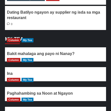
Dating Batilyo ngayon ay supplier ng isda sa mga
restaurant
0
MY TEA
Column
My Tea
Bakit mahalaga ang payo ni Nanay?
Column
My Tea
Ina
Column
My Tea
Paghahambing sa Noon at Ngayon
Column
My Tea