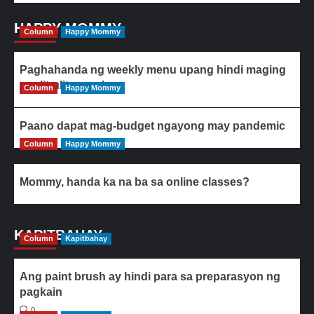
HAPPY MOMMY
Column
Happy Mommy
Paghahanda ng weekly menu upang hindi maging
paulit-ulit ang ulam
Column
Happy Mommy
Paano dapat mag-budget ngayong may pandemic
Column
Happy Mommy
Mommy, handa ka na ba sa online classes?
KAPITBAHAY
Column
Kapitbahay
Ang paint brush ay hindi para sa preparasyon ng
pagkain
0