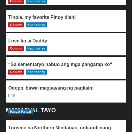
Column
Kapitbahay
Tinola, my favorite Pinoy dish!
Column
0
Kapitbahay
Love ko si Daddy
Column
0
Kapitbahay
“Sa sementaryo nabuo ang mga pangarap ko“
Column
0
Kapitbahay
Ooops, bawal magsayang ng pagkain!
0
MAMASYAL TAYO
Pasyal Pasyal
Turismo sa Northern Mindanao, unti-unti nang