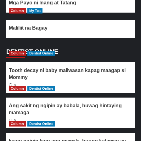
Mga Payo ni Inang at Tatang
Column
My Tea
Maliliit na Bagay
DENTIST ONLINE
Column
Dentist Online
Tooth decay ni baby maiiwasan kapag maagap si
Mommy
0
Column
Dentist Online
Ang sakit ng ngipin ay babala, huwag hintaying
mamaga
0
Column
Dentist Online
Isang ngipin lang ang mawala, buong katawan ay