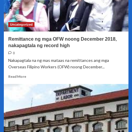
inireremit
nito
para
sa
Uncategorized
modernisasyon
ng
Remittance ng mga OFW noong December 2018,
mga
equipment
nakapagtala ng record high
0
Nakapagtala na ng mas mataas na remittances ang mga
Overseas Filipino Workers (OFW) noong December...
Read
Read More
more
about
Remittance
ng
mga
OFW
noong
December
2018,
nakapagtala