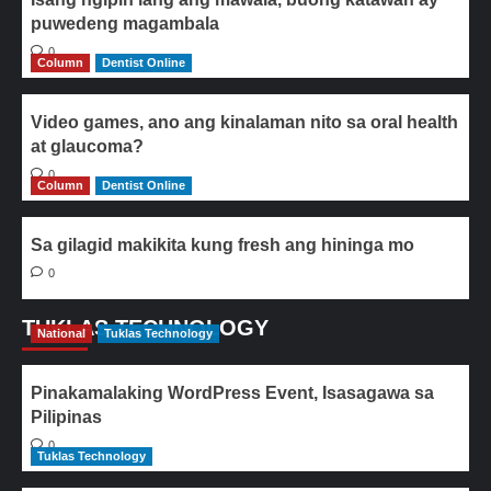
puwedeng magambala
0
Column
Dentist Online
Video games, ano ang kinalaman nito sa oral health
at glaucoma?
0
Column
Dentist Online
Sa gilagid makikita kung fresh ang hininga mo
0
TUKLAS TECHNOLOGY
National
Tuklas Technology
Pinakamalaking WordPress Event, Isasagawa sa
Pilipinas
0
Tuklas Technology