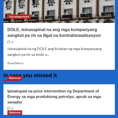
ng
record
high
Uncategorized
DOLE, isinasapinal na ang mga kumpanyang
sangkot pa rin sa iligal na kontraktuwalisasyon
0
Isinasapinal na ng DOLE ang listahan ng mga kumpanyang
sangkot pa rin sa endo o...
Read
Read More
more
about
In case you missed it
DOLE,
National
isinasapinal
na
Ipinatupad na price intervention ng Department of
ang
Energy sa mga produktong petrolyo, aprub sa mga
mga
senador
kumpanyang
sangkot
0
pa
National
rin