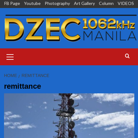
Skip
FB Page
Youtube
Photography
Art Gallery
Column
VIDEOS
to
content
Primary
Menu
HOME
REMITTANCE
remittance