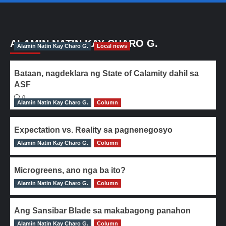
ALAMIN NATIN KAY CHARO G.
Alamin Natin Kay Charo G.
Local news
Bataan, nagdeklara ng State of Calamity dahil sa
ASF
0
Alamin Natin Kay Charo G.
Column
Expectation vs. Reality sa pagnenegosyo
Alamin Natin Kay Charo G.
0
Column
Microgreens, ano nga ba ito?
Alamin Natin Kay Charo G.
0
Column
Ang Sansibar Blade sa makabagong panahon
Alamin Natin Kay Charo G.
0
Column