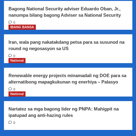
sa
Bagong National Security adviser Eduardo Oban, Jr.,
iligal
nanumpa bilang bagong Adviser sa National Security
na
kontraktuwalisasyon
0
IBANG BANSA
Iran, wala pang nakatakdang petsa para sa susunod na
round ng negosasyon sa US
0
National
Renewable energy projects minamadali ng DOE para sa
alternatibong mapagkukunan ng enerhiya – Palasyo
0
National
Nartatez sa mga bagong lider ng PNPA: Mahigpit na
ipatupad ang anti-hazing rules
0