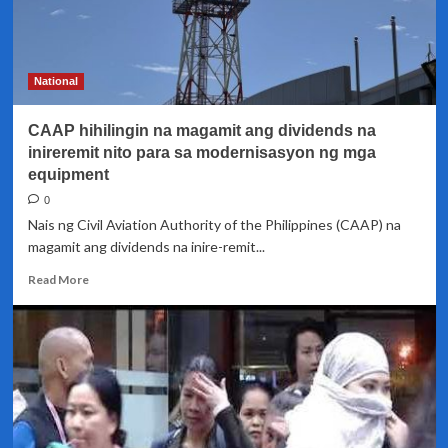
National
CAAP hihilingin na magamit ang dividends na
inireremit nito para sa modernisasyon ng mga
equipment
0
Nais ng Civil Aviation Authority of the Philippines (CAAP) na
magamit ang dividends na inire-remit...
Read
Read More
more
about
CAAP
hihilingin
na
magamit
ang
dividends
na