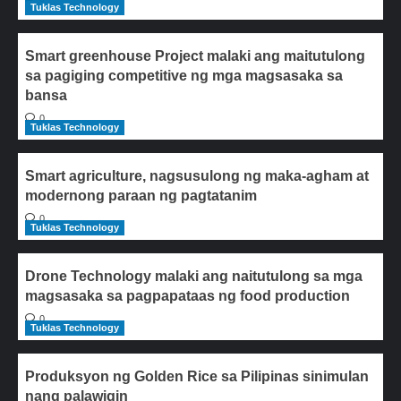
Tuklas Technology
Smart greenhouse Project malaki ang maitutulong
sa pagiging competitive ng mga magsasaka sa
bansa
0
Tuklas Technology
Smart agriculture, nagsusulong ng maka-agham at
modernong paraan ng pagtatanim
0
Tuklas Technology
Drone Technology malaki ang naitutulong sa mga
magsasaka sa pagpapataas ng food production
0
Tuklas Technology
Produksyon ng Golden Rice sa Pilipinas sinimulan
nang palawigin