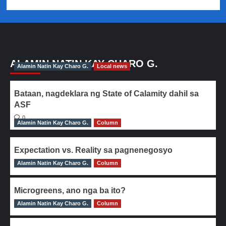
ALAMIN NATIN KAY CHARO G.
Alamin Natin Kay Charo G.
Local news
Bataan, nagdeklara ng State of Calamity dahil sa
ASF
0
Alamin Natin Kay Charo G.
Column
Expectation vs. Reality sa pagnenegosyo
Alamin Natin Kay Charo G.
0
Column
Microgreens, ano nga ba ito?
Alamin Natin Kay Charo G.
0
Column