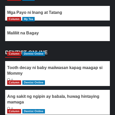
Mga Payo ni Inang at Tatang
Column
My Tea
Maliliit na Bagay
DENTIST ONLINE
Column
Dentist Online
Tooth decay ni baby maiiwasan kapag maagap si
Mommy
0
Column
Dentist Online
Ang sakit ng ngipin ay babala, huwag hintaying
mamaga
0
Column
Dentist Online