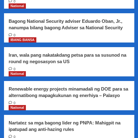
0
communities”
National
sa
Laos,
Bagong National Security adviser Eduardo Oban, Jr.,
nilagdaan
nanumpa bilang bagong Adviser sa National Security
ng
Amerika
0
IBANG BANSA
at
Laos
PDR
Iran, wala pang nakatakdang petsa para sa susunod na
round ng negosasyon sa US
0
National
Renewable energy projects minamadali ng DOE para sa
alternatibong mapagkukunan ng enerhiya – Palasyo
0
National
Nartatez sa mga bagong lider ng PNPA: Mahigpit na
ipatupad ang anti-hazing rules
0