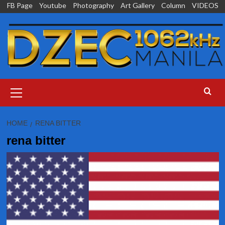
Skip
FB Page
Youtube
Photography
Art Gallery
Column
VIDEOS
to
content
Primary
Menu
HOME
RENA BITTER
rena bitter