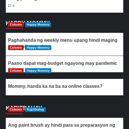
0
HAPPY MOMMY
Column
Happy Mommy
Paghahanda ng weekly menu upang hindi maging
paulit-ulit ang ulam
Column
Happy Mommy
Paano dapat mag-budget ngayong may pandemic
Column
Happy Mommy
Mommy, handa ka na ba sa online classes?
KAPITBAHAY
Column
Kapitbahay
Ang paint brush ay hindi para sa preparasyon ng