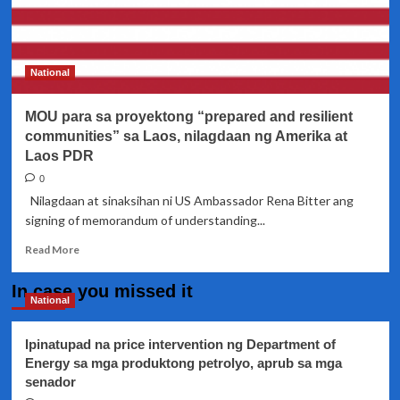
National
MOU para sa proyektong “prepared and resilient
communities” sa Laos, nilagdaan ng Amerika at
Laos PDR
0
Nilagdaan at sinaksihan ni US Ambassador Rena Bitter ang
signing of memorandum of understanding...
Read
Read More
more
about
In case you missed it
MOU
National
para
sa
Ipinatupad na price intervention ng Department of
proyektong
Energy sa mga produktong petrolyo, aprub sa mga
“prepared
senador
and
resilient