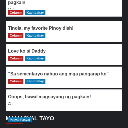
pagkain
0
Column
Kapitbahay
Tinola, my favorite Pinoy dish!
Column
0
Kapitbahay
Love ko si Daddy
Column
0
Kapitbahay
“Sa sementaryo nabuo ang mga pangarap ko“
Column
0
Kapitbahay
Ooops, bawal magsayang ng pagkain!
0
MAMASYAL TAYO
Pasyal Pasyal