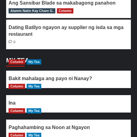
Ang Sansibar Blade sa makabagong panahon
Alamin Natin Kay Charo G.
0
Column
Dating Batilyo ngayon ay supplier ng isda sa mga
restaurant
0
MY TEA
Column
My Tea
Bakit mahalaga ang payo ni Nanay?
Column
My Tea
Ina
Column
My Tea
Paghahambing sa Noon at Ngayon
Column
My Tea