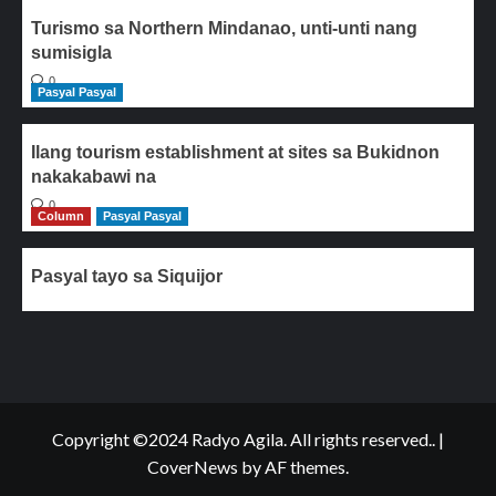
Turismo sa Northern Mindanao, unti-unti nang
sumisigla
0
Pasyal Pasyal
Ilang tourism establishment at sites sa Bukidnon
nakakabawi na
0
Column
Pasyal Pasyal
Pasyal tayo sa Siquijor
Copyright ©2024 Radyo Agila. All rights reserved..
|
CoverNews
by AF themes.