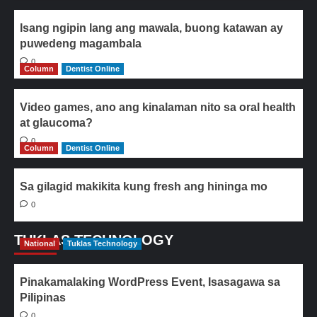
Isang ngipin lang ang mawala, buong katawan ay
puwedeng magambala
0
Column
Dentist Online
Video games, ano ang kinalaman nito sa oral health
at glaucoma?
0
Column
Dentist Online
Sa gilagid makikita kung fresh ang hininga mo
0
TUKLAS TECHNOLOGY
National
Tuklas Technology
Pinakamalaking WordPress Event, Isasagawa sa
Pilipinas
0