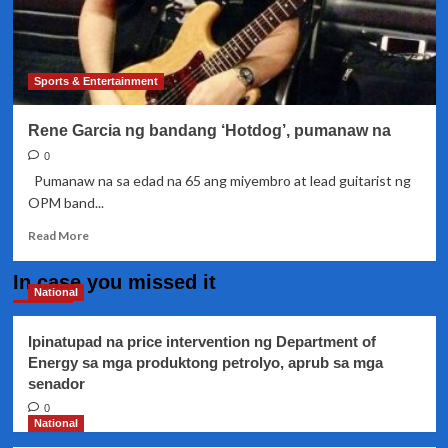
Sports & Entertainment
Rene Garcia ng bandang ‘Hotdog’, pumanaw na
0
Pumanaw na sa edad na 65 ang miyembro at lead guitarist ng
OPM band...
Read
Read More
more
about
In case you missed it
Rene
National
Garcia
ng
Ipinatupad na price intervention ng Department of
bandang
Energy sa mga produktong petrolyo, aprub sa mga
‘Hotdog’,
senador
pumanaw
na
0
National