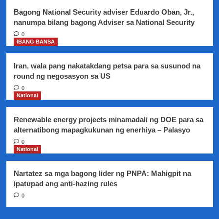
Bagong National Security adviser Eduardo Oban, Jr.,
nanumpa bilang bagong Adviser sa National Security
0
IBANG BANSA
Iran, wala pang nakatakdang petsa para sa susunod na
round ng negosasyon sa US
0
National
Renewable energy projects minamadali ng DOE para sa
alternatibong mapagkukunan ng enerhiya – Palasyo
0
National
Nartatez sa mga bagong lider ng PNPA: Mahigpit na
ipatupad ang anti-hazing rules
0