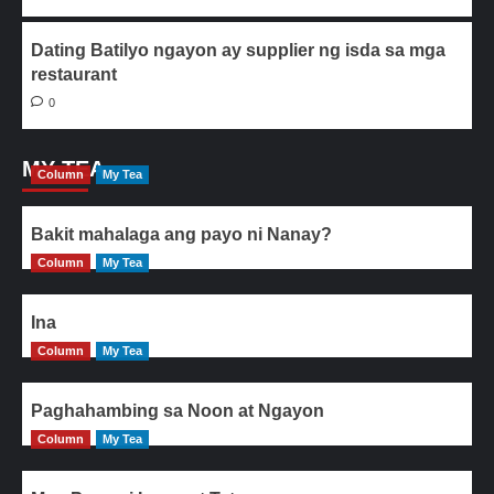
Dating Batilyo ngayon ay supplier ng isda sa mga
restaurant
0
MY TEA
Column
My Tea
Bakit mahalaga ang payo ni Nanay?
Column
My Tea
Ina
Column
My Tea
Paghahambing sa Noon at Ngayon
Column
My Tea