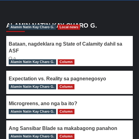
ALAMIN NATIN KAY CHARO G.
Alamin Natin Kay Charo G.
Local news
Bataan, nagdeklara ng State of Calamity dahil sa
ASF
0
Alamin Natin Kay Charo G.
Column
Expectation vs. Reality sa pagnenegosyo
Alamin Natin Kay Charo G.
0
Column
Microgreens, ano nga ba ito?
Alamin Natin Kay Charo G.
0
Column
Ang Sansibar Blade sa makabagong panahon
Alamin Natin Kay Charo G.
0
Column