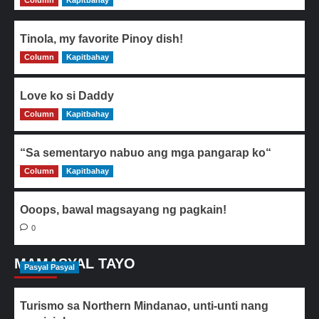
Column
Kapitbahay
Tinola, my favorite Pinoy dish!
Column
0
Kapitbahay
Love ko si Daddy
Column
0
Kapitbahay
“Sa sementaryo nabuo ang mga pangarap ko“
Column
0
Kapitbahay
Ooops, bawal magsayang ng pagkain!
0
MAMASYAL TAYO
Pasyal Pasyal
Turismo sa Northern Mindanao, unti-unti nang