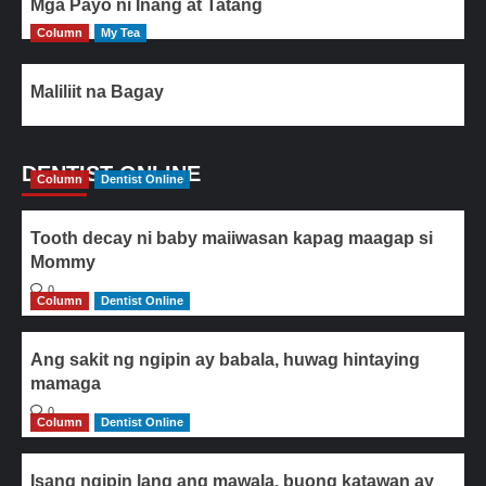
Mga Payo ni Inang at Tatang
Column
My Tea
Maliliit na Bagay
DENTIST ONLINE
Column
Dentist Online
Tooth decay ni baby maiiwasan kapag maagap si
Mommy
0
Column
Dentist Online
Ang sakit ng ngipin ay babala, huwag hintaying
mamaga
0
Column
Dentist Online
Isang ngipin lang ang mawala, buong katawan ay