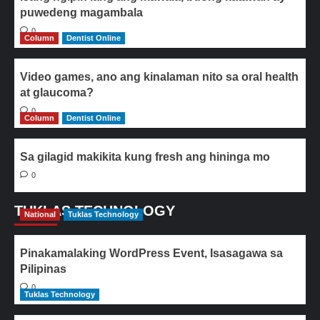
puwedeng magambala
0
Column
Dentist Online
Video games, ano ang kinalaman nito sa oral health
at glaucoma?
0
Column
Dentist Online
Sa gilagid makikita kung fresh ang hininga mo
0
TUKLAS TECHNOLOGY
National
Tuklas Technology
Pinakamalaking WordPress Event, Isasagawa sa
Pilipinas
0
Tuklas Technology