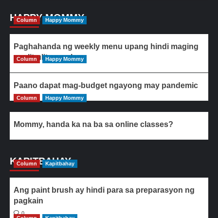
HAPPY MOMMY
Column
Happy Mommy
Paghahanda ng weekly menu upang hindi maging
paulit-ulit ang ulam
Column
Happy Mommy
Paano dapat mag-budget ngayong may pandemic
Column
Happy Mommy
Mommy, handa ka na ba sa online classes?
KAPITBAHAY
Column
Kapitbahay
Ang paint brush ay hindi para sa preparasyon ng
pagkain
0