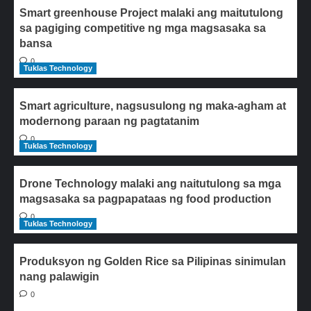
Smart greenhouse Project malaki ang maitutulong
sa pagiging competitive ng mga magsasaka sa
bansa
0
Tuklas Technology
Smart agriculture, nagsusulong ng maka-agham at
modernong paraan ng pagtatanim
0
Tuklas Technology
Drone Technology malaki ang naitutulong sa mga
magsasaka sa pagpapataas ng food production
0
Tuklas Technology
Produksyon ng Golden Rice sa Pilipinas sinimulan
nang palawigin
0