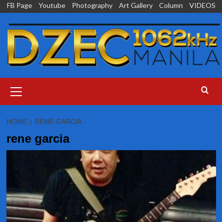
Skip
FB Page
Youtube
Photography
Art Gallery
Column
VIDEOS
to
content
Primary
Menu
HOME
RENE GARCIA
rene garcia