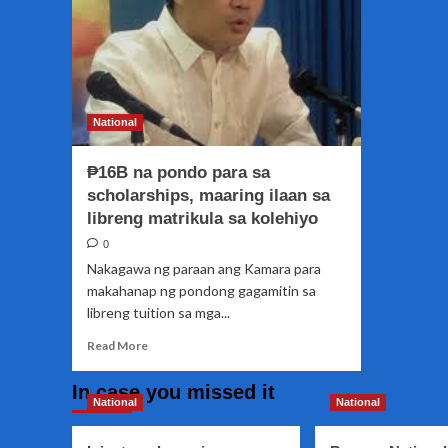
National
₱16B na pondo para sa
scholarships, maaring ilaan sa
libreng matrikula sa kolehiyo
0
Nakagawa ng paraan ang Kamara para
makahanap ng pondong gagamitin sa
libreng tuition sa mga...
Read
Read More
more
about
In case you missed it
₱16B
National
National
na
pondo