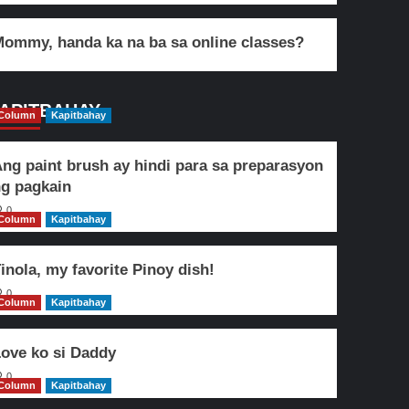
ommy, handa ka na ba sa online classes?
APITBAHAY
Column
Kapitbahay
ng paint brush ay hindi para sa preparasyon
g pagkain
0
Column
Kapitbahay
inola, my favorite Pinoy dish!
0
Column
Kapitbahay
ove ko si Daddy
0
Column
Kapitbahay