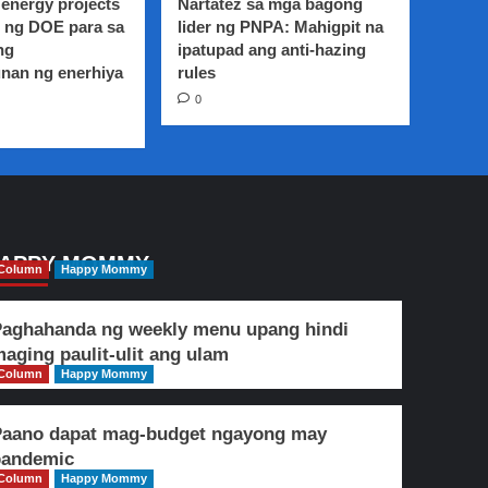
energy projects
Nartatez sa mga bagong
 ng DOE para sa
lider ng PNPA: Mahigpit na
ng
ipatupad ang anti-hazing
nan ng enerhiya
rules
0
APPY MOMMY
Column
Happy Mommy
aghahanda ng weekly menu upang hindi
aging paulit-ulit ang ulam
Column
Happy Mommy
Paano dapat mag-budget ngayong may
pandemic
Column
Happy Mommy