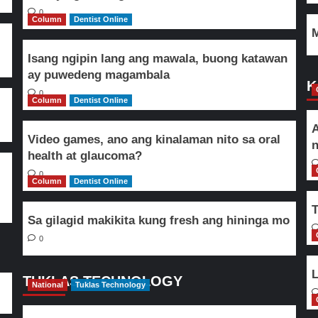
0
Column
Dentist Online
M
Isang ngipin lang ang mawala, buong katawan
ay puwedeng magambala
K
0
Column
Dentist Online
A
Video games, ano ang kinalaman nito sa oral
n
health at glaucoma?
0
Column
Dentist Online
T
Sa gilagid makikita kung fresh ang hininga mo
0
L
TUKLAS TECHNOLOGY
National
Tuklas Technology