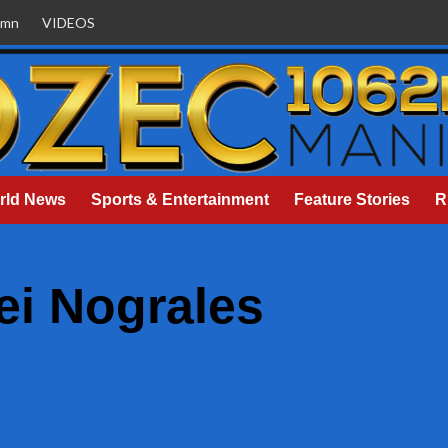
umn
VIDEOS
rld News
Sports & Entertainment
Feature Stories
R
ei Nograles