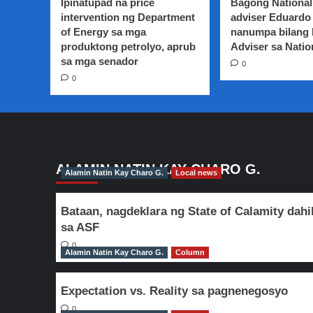
Ipinatupad na price
Bagong National
para
intervention ng Department
adviser Eduardo 
sa
of Energy sa mga
nanumpa bilang
scholarships,
produktong petrolyo, aprub
maaring
Adviser sa Natio
ilaan
sa mga senador
0
sa
0
libreng
matrikula
sa
kolehiyo
ALAMIN NATIN KAY CHARO G.
Alamin Natin Kay Charo G.
Local news
Bataan, nagdeklara ng State of Calamity dahi
sa ASF
0
Alamin Natin Kay Charo G.
Column
Expectation vs. Reality sa pagnenegosyo
0