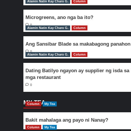
Alamin Natin Kay Charo G.
Column
Microgreens, ano nga ba ito?
0
Alamin Natin Kay Charo G.
Column
Ang Sansibar Blade sa makabagong panahon
0
Alamin Natin Kay Charo G.
Column
Dating Batilyo ngayon ay supplier ng isda sa
mga restaurant
0
MY TEA
Column
My Tea
Bakit mahalaga ang payo ni Nanay?
Column
My Tea