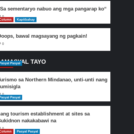
Sa sementaryo nabuo ang mga pangarap ko“
0
Column
Kapitbahay
oops, bawal magsayang ng pagkain!
0
AMASYAL TAYO
Pasyal Pasyal
urismo sa Northern Mindanao, unti-unti nang
umisigla
0
Pasyal Pasyal
lang tourism establishment at sites sa
ukidnon nakakabawi na
0
Column
Pasyal Pasyal