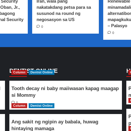
 Security
Iran, wala pang
Renewable 
Oban, Jr.,
nakatakdang petsa para sa
minamadali
 bagong
susunod na round ng
alternatibo
nal Security
negosasyon sa US
mapagkuku
– Palasyo
0
0
DENTIST ONLINE
H
Column
Dentist Online
l
Tooth decay ni baby maiiwasan kapag maagap
P
si Mommy
m
0
Column
Dentist Online
Ang sakit ng ngipin ay babala, huwag
hintaying mamaga