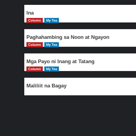
Ina
Column
My Tea
Paghahambing sa Noon at Ngayon
Column
My Tea
Mga Payo ni Inang at Tatang
Column
My Tea
Maliliit na Bagay