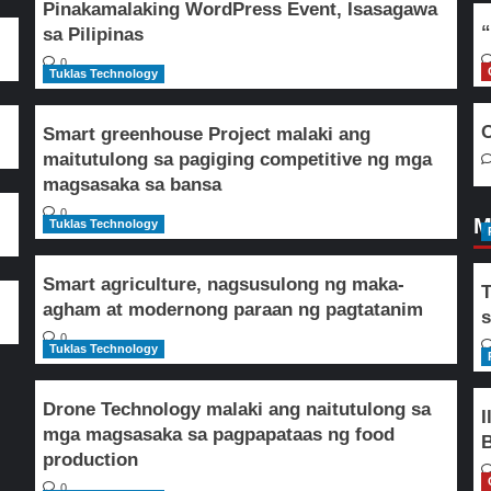
Pinakamalaking WordPress Event, Isasagawa
“
sa Pilipinas
0
Tuklas Technology
O
Smart greenhouse Project malaki ang
maitutulong sa pagiging competitive ng mga
magsasaka sa bansa
0
M
Tuklas Technology
Smart agriculture, nagsusulong ng maka-
T
agham at modernong paraan ng pagtatanim
s
0
Tuklas Technology
Drone Technology malaki ang naitutulong sa
I
mga magsasaka sa pagpapataas ng food
B
production
0