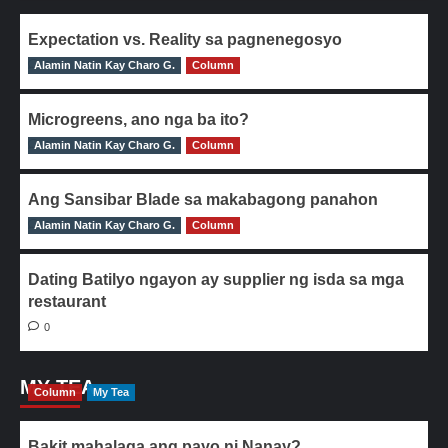
Expectation vs. Reality sa pagnenegosyo
Alamin Natin Kay Charo G.
0
Column
Microgreens, ano nga ba ito?
Alamin Natin Kay Charo G.
0
Column
Ang Sansibar Blade sa makabagong panahon
Alamin Natin Kay Charo G.
0
Column
Dating Batilyo ngayon ay supplier ng isda sa mga
restaurant
0
MY TEA
Column
My Tea
Bakit mahalaga ang payo ni Nanay?