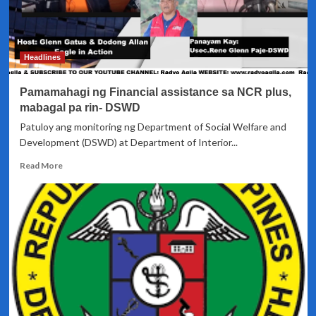
Headlines
Pamamahagi ng Financial assistance sa NCR plus,
mabagal pa rin- DSWD
Patuloy ang monitoring ng Department of Social Welfare and
Development (DSWD) at Department of Interior...
Read
Read More
more
about
Pamamahagi
ng
Financial
assistance
sa
NCR
plus,
mabagal
pa