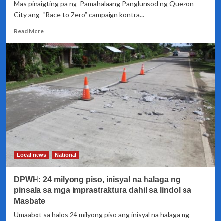
Mas pinaigting pa ng Pamahalaang Panglunsod ng Quezon
City ang “Race to Zero” campaign kontra...
Read
Read More
more
about
Race
to
Zero
campaign
na
inilunsad
ng
QC,
lalo
pang
pinalakas
Local news
National
DPWH: 24 milyong piso, inisyal na halaga ng
pinsala sa mga imprastraktura dahil sa lindol sa
Masbate
Umaabot sa halos 24 milyong piso ang inisyal na halaga ng