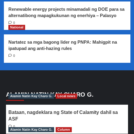
Renewable energy projects minamadali ng DOE para sa
alternatibong mapagkukunan ng enerhiya – Palasyo
0
National
Nartatez sa mga bagong lider ng PNPA: Mahigpit na
ipatupad ang anti-hazing rules
0
ALAMIN NATIN KAY CHARO G.
Alamin Natin Kay Charo G.
Local news
Bataan, nagdeklara ng State of Calamity dahil sa
ASF
0
Alamin Natin Kay Charo G.
Column