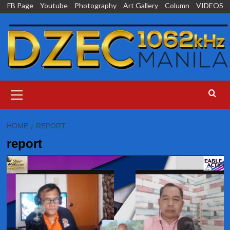
Skip
FB Page
Youtube
Photography
Art Gallery
Column
VIDEOS
to
content
Primary
Menu
HOME
REPORT
report