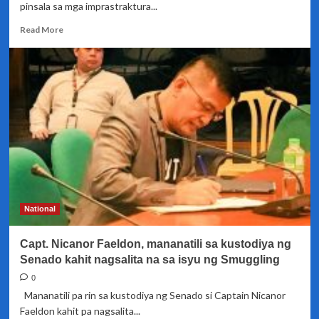
pinsala sa mga imprastraktura...
Read
Read More
more
about
DPWH:
24
milyong
piso,
inisyal
na
halaga
ng
pinsala
sa
mga
National
imprastraktura
dahil
Capt. Nicanor Faeldon, mananatili sa kustodiya ng
sa
lindol
Senado kahit nagsalita na sa isyu ng Smuggling
sa
0
Masbate
Mananatili pa rin sa kustodiya ng Senado si Captain Nicanor
Faeldon kahit pa nagsalita...