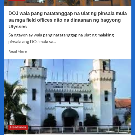
pasyente
ng
DOJ wala pang natatanggap na ulat ng pinsala mula
Covid-
19
sa mga field offices nito na dinaanan ng bagyong
Ulysses
Sa ngayon ay wala pang natatanggap na ulat ng malaking
pinsala ang DOJ mula sa...
Read
Read More
more
about
DOJ
wala
pang
natatanggap
na
ulat
ng
pinsala
mula
sa
mga
Headlines
field