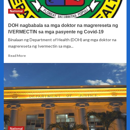
rin-
DSWD
National
DOH nagbabala sa mga doktor na magrereseta ng
IVERMECTIN sa mga pasyente ng Covid-19
Binalaan ng Department of Health (DOH) ang mga doktor na
magrereseta ng Ivermectin sa mga...
Read
Read More
more
about
DOH
nagbabala
sa
mga
doktor
na
magrereseta
ng
IVERMECTIN
sa
mga
National