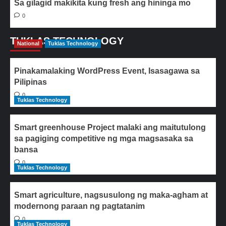
Sa gilagid makikita kung fresh ang hininga mo
0
TUKLAS TECHNOLOGY
National
Tuklas Technology
Pinakamalaking WordPress Event, Isasagawa sa
Pilipinas
0
Tuklas Technology
Smart greenhouse Project malaki ang maitutulong
sa pagiging competitive ng mga magsasaka sa
bansa
0
Tuklas Technology
Smart agriculture, nagsusulong ng maka-agham at
modernong paraan ng pagtatanim
0
Tuklas Technology