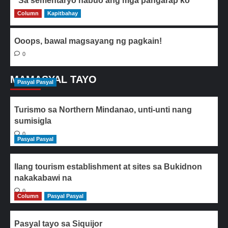
“Sa sementaryo nabuo ang mga pangarap ko“
Column
0
Kapitbahay
Ooops, bawal magsayang ng pagkain!
0
MAMASYAL TAYO
Pasyal Pasyal
Turismo sa Northern Mindanao, unti-unti nang
sumisigla
0
Pasyal Pasyal
Ilang tourism establishment at sites sa Bukidnon
nakakabawi na
0
Column
Pasyal Pasyal
Pasyal tayo sa Siquijor