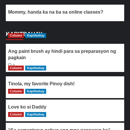
Mommy, handa ka na ba sa online classes?
KAPITBAHAY
Column
Kapitbahay
Ang paint brush ay hindi para sa preparasyon ng
pagkain
0
Column
Kapitbahay
Tinola, my favorite Pinoy dish!
Column
0
Kapitbahay
Love ko si Daddy
Column
0
Kapitbahay