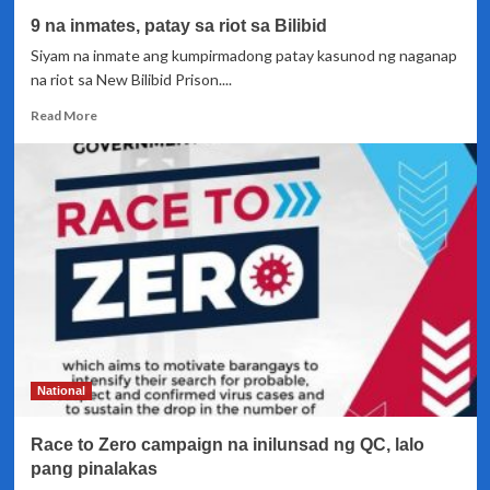
offices
9 na inmates, patay sa riot sa Bilibid
nito
na
Siyam na inmate ang kumpirmadong patay kasunod ng naganap
dinaanan
na riot sa New Bilibid Prison....
ng
bagyong
Read
Read More
Ulysses
more
about
9
na
inmates,
patay
sa
riot
sa
Bilibid
National
Race to Zero campaign na inilunsad ng QC, lalo
pang pinalakas