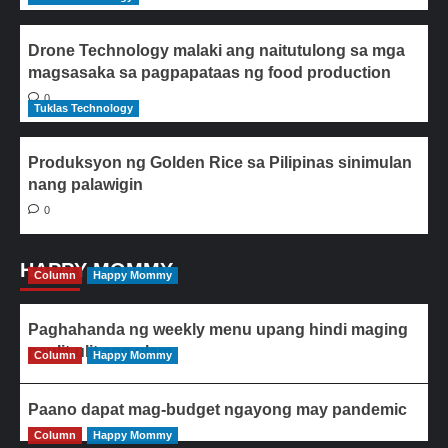
Drone Technology malaki ang naitutulong sa mga
magsasaka sa pagpapataas ng food production
0
Tuklas Technology
Produksyon ng Golden Rice sa Pilipinas sinimulan
nang palawigin
0
HAPPY MOMMY
Column
Happy Mommy
Paghahanda ng weekly menu upang hindi maging
paulit-ulit ang ulam
Column
Happy Mommy
Paano dapat mag-budget ngayong may pandemic
Column
Happy Mommy