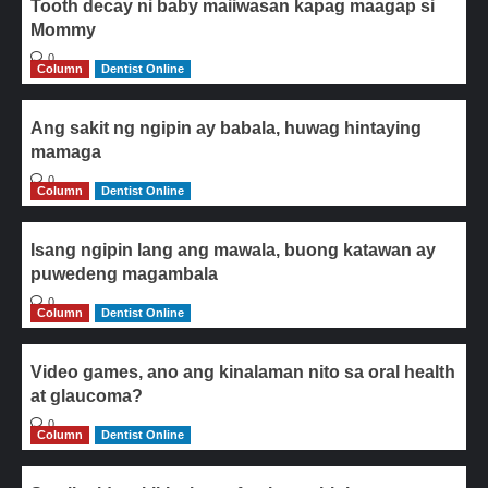
Tooth decay ni baby maiiwasan kapag maagap si
Mommy
0
Column
Dentist Online
Ang sakit ng ngipin ay babala, huwag hintaying
mamaga
0
Column
Dentist Online
Isang ngipin lang ang mawala, buong katawan ay
puwedeng magambala
0
Column
Dentist Online
Video games, ano ang kinalaman nito sa oral health
at glaucoma?
0
Column
Dentist Online