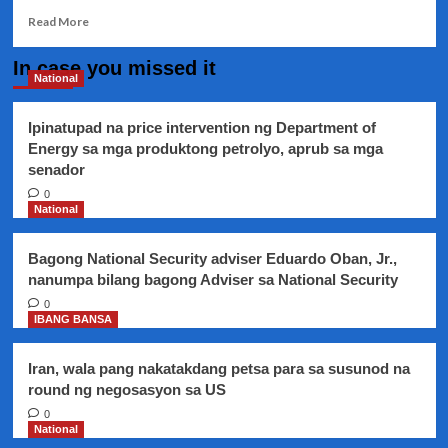
Read
Read More
more
about
In case you missed it
Capt.
National
Nicanor
Faeldon,
Ipinatupad na price intervention ng Department of
mananatili
Energy sa mga produktong petrolyo, aprub sa mga
sa
senador
kustodiya
ng
0
Senado
National
kahit
nagsalita
Bagong National Security adviser Eduardo Oban, Jr.,
na
nanumpa bilang bagong Adviser sa National Security
sa
isyu
0
IBANG BANSA
ng
Smuggling
Iran, wala pang nakatakdang petsa para sa susunod na
round ng negosasyon sa US
0
National