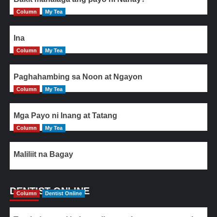
Column
My Tea
Ina
Column
My Tea
Paghahambing sa Noon at Ngayon
Column
My Tea
Mga Payo ni Inang at Tatang
Column
My Tea
Maliliit na Bagay
DENTIST ONLINE
Column
Dentist Online