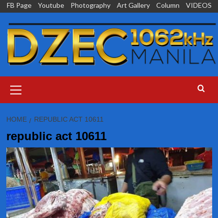
Skip
FB Page
Youtube
Photography
Art Gallery
Column
VIDEOS
to
content
Primary
Menu
HOME
REPUBLIC ACT 10611
republic act 10611