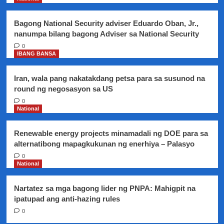
ribs,
nasabat
Bagong National Security adviser Eduardo Oban, Jr.,
sa
nanumpa bilang bagong Adviser sa National Security
isang
palengke
0
IBANG BANSA
sa
Maynila
Iran, wala pang nakatakdang petsa para sa susunod na
round ng negosasyon sa US
0
National
Renewable energy projects minamadali ng DOE para sa
alternatibong mapagkukunan ng enerhiya – Palasyo
0
National
Nartatez sa mga bagong lider ng PNPA: Mahigpit na
ipatupad ang anti-hazing rules
0