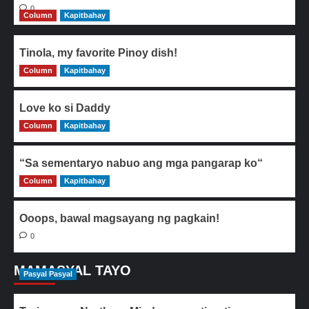
0
Column
Kapitbahay
Tinola, my favorite Pinoy dish!
Column
0
Kapitbahay
Love ko si Daddy
Column
0
Kapitbahay
“Sa sementaryo nabuo ang mga pangarap ko“
Column
0
Kapitbahay
Ooops, bawal magsayang ng pagkain!
0
MAMASYAL TAYO
Pasyal Pasyal