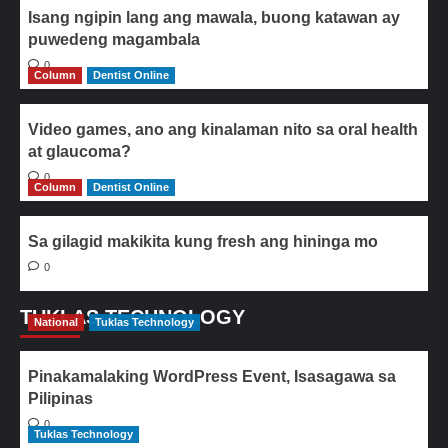
Isang ngipin lang ang mawala, buong katawan ay
puwedeng magambala
0
Column
Dentist Online
Video games, ano ang kinalaman nito sa oral health
at glaucoma?
0
Column
Dentist Online
Sa gilagid makikita kung fresh ang hininga mo
0
TUKLAS TECHNOLOGY
National
Tuklas Technology
Pinakamalaking WordPress Event, Isasagawa sa
Pilipinas
0
Tuklas Technology