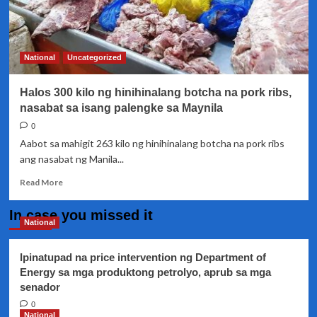
National
Uncategorized
Halos 300 kilo ng hinihinalang botcha na pork ribs,
nasabat sa isang palengke sa Maynila
0
Aabot sa mahigit 263 kilo ng hinihinalang botcha na pork ribs
ang nasabat ng Manila...
Read
Read More
more
about
In case you missed it
Halos
National
300
kilo
Ipinatupad na price intervention ng Department of
ng
Energy sa mga produktong petrolyo, aprub sa mga
hinihinalang
senador
botcha
na
0
pork
National