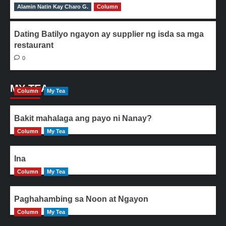
Alamin Natin Kay Charo G.
0
Column
Dating Batilyo ngayon ay supplier ng isda sa mga
restaurant
0
MY TEA
Column
My Tea
Bakit mahalaga ang payo ni Nanay?
Column
My Tea
Ina
Column
My Tea
Paghahambing sa Noon at Ngayon
Column
My Tea