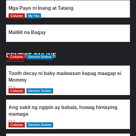
Mga Payo ni Inang at Tatang
Column
My Tea
Maliliit na Bagay
DENTIST ONLINE
Column
Dentist Online
Tooth decay ni baby maiiwasan kapag maagap si
Mommy
0
Column
Dentist Online
Ang sakit ng ngipin ay babala, huwag hintaying
mamaga
0
Column
Dentist Online