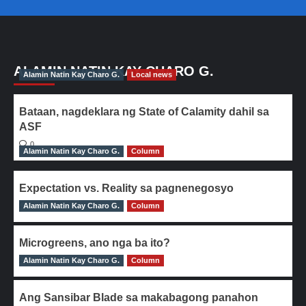
ALAMIN NATIN KAY CHARO G.
Alamin Natin Kay Charo G.
Local news
Bataan, nagdeklara ng State of Calamity dahil sa
ASF
0
Alamin Natin Kay Charo G.
Column
Expectation vs. Reality sa pagnenegosyo
Alamin Natin Kay Charo G.
0
Column
Microgreens, ano nga ba ito?
Alamin Natin Kay Charo G.
0
Column
Ang Sansibar Blade sa makabagong panahon