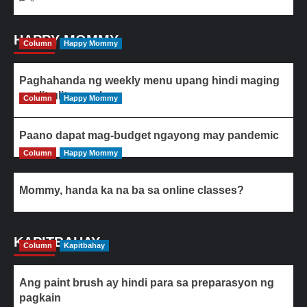
HAPPY MOMMY
Column
Happy Mommy
Paghahanda ng weekly menu upang hindi maging
paulit-ulit ang ulam
Column
Happy Mommy
Paano dapat mag-budget ngayong may pandemic
Column
Happy Mommy
Mommy, handa ka na ba sa online classes?
KAPITBAHAY
Column
Kapitbahay
Ang paint brush ay hindi para sa preparasyon ng
pagkain