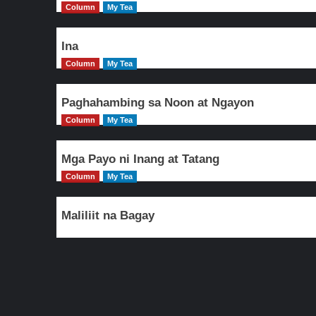
Column
My Tea
Ina
Column
My Tea
Paghahambing sa Noon at Ngayon
Column
My Tea
Mga Payo ni Inang at Tatang
Column
My Tea
Maliliit na Bagay