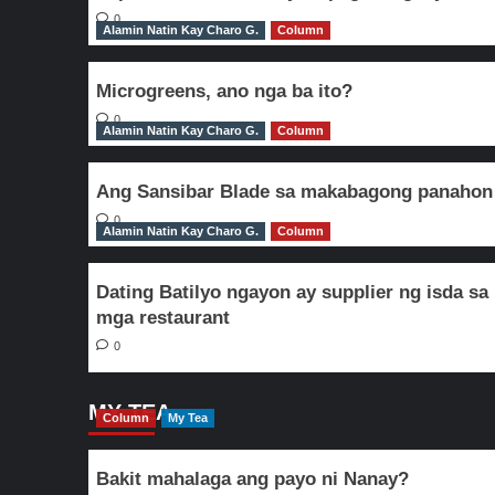
0
Alamin Natin Kay Charo G.
Column
Microgreens, ano nga ba ito?
0
Alamin Natin Kay Charo G.
Column
Ang Sansibar Blade sa makabagong panahon
0
Alamin Natin Kay Charo G.
Column
Dating Batilyo ngayon ay supplier ng isda sa
mga restaurant
0
MY TEA
Column
My Tea
Bakit mahalaga ang payo ni Nanay?