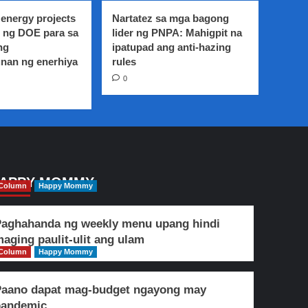
energy projects
Nartatez sa mga bagong
 ng DOE para sa
lider ng PNPA: Mahigpit na
ng
ipatupad ang anti-hazing
nan ng enerhiya
rules
0
APPY MOMMY
Column
Happy Mommy
aghahanda ng weekly menu upang hindi
aging paulit-ulit ang ulam
Column
Happy Mommy
Paano dapat mag-budget ngayong may
pandemic