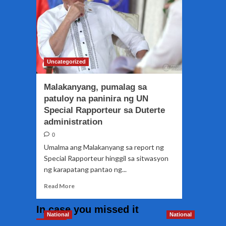
Uncategorized
Malakanyang, pumalag sa
patuloy na paninira ng UN
Special Rapporteur sa Duterte
administration
0
Umalma ang Malakanyang sa report ng
Special Rapporteur hinggil sa sitwasyon
ng karapatang pantao ng...
Read
Read More
more
about
In case you missed it
Malakanyang,
National
National
pumalag