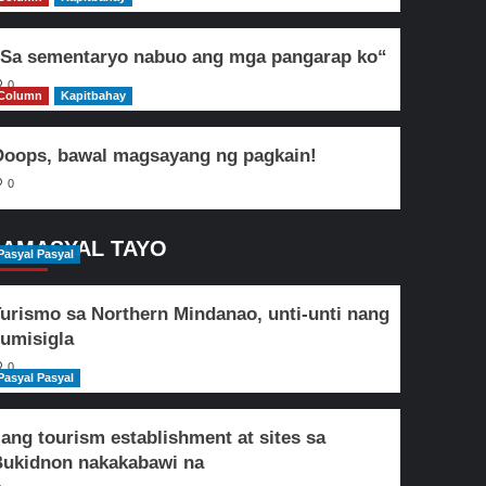
Sa sementaryo nabuo ang mga pangarap ko“
0
Column
Kapitbahay
oops, bawal magsayang ng pagkain!
0
AMASYAL TAYO
Pasyal Pasyal
urismo sa Northern Mindanao, unti-unti nang
umisigla
0
Pasyal Pasyal
lang tourism establishment at sites sa
ukidnon nakakabawi na