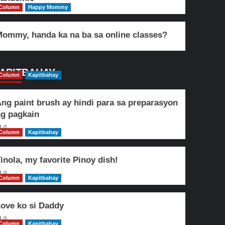
Column
Happy Mommy
ommy, handa ka na ba sa online classes?
APITBAHAY
Column
Kapitbahay
ng paint brush ay hindi para sa preparasyon
g pagkain
0
Column
Kapitbahay
inola, my favorite Pinoy dish!
0
Column
Kapitbahay
ove ko si Daddy
0
Column
Kapitbahay