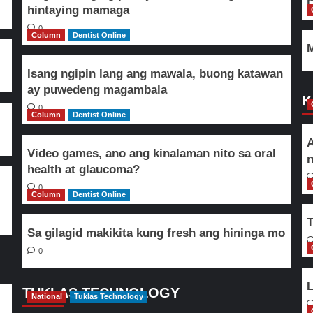
hintaying mamaga
0
Column
Dentist Online
M
Isang ngipin lang ang mawala, buong katawan
ay puwedeng magambala
K
0
Column
Dentist Online
A
Video games, ano ang kinalaman nito sa oral
n
health at glaucoma?
0
Column
Dentist Online
T
Sa gilagid makikita kung fresh ang hininga mo
0
L
TUKLAS TECHNOLOGY
National
Tuklas Technology