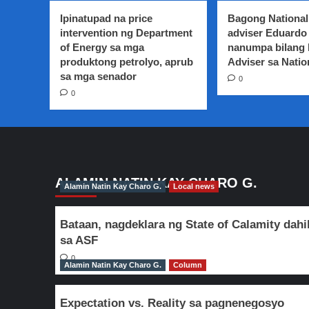
sa
Ipinatupad na price
Bagong National
patuloy
intervention ng Department
adviser Eduardo 
na
of Energy sa mga
nanumpa bilang
paninira
produktong petrolyo, aprub
ng
Adviser sa Natio
UN
sa mga senador
0
Special
0
Rapporteur
sa
Duterte
administration
ALAMIN NATIN KAY CHARO G.
Alamin Natin Kay Charo G.
Local news
Bataan, nagdeklara ng State of Calamity dahi
sa ASF
0
Alamin Natin Kay Charo G.
Column
Expectation vs. Reality sa pagnenegosyo