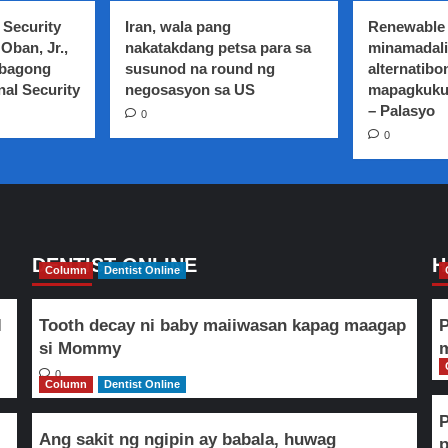
 Security
Iran, wala pang
Renewable 
Oban, Jr.,
nakatakdang petsa para sa
minamadali
 bagong
susunod na round ng
alternatibo
nal Security
negosasyon sa US
mapagkuku
– Palasyo
0
0
DENTIST ONLINE
H
Column
Dentist Online
l
Tooth decay ni baby maiiwasan kapag maagap
P
si Mommy
m
0
Column
Dentist Online
Ang sakit ng ngipin ay babala, huwag