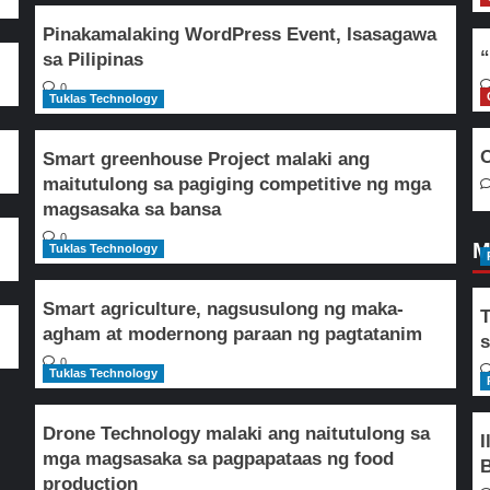
Pinakamalaking WordPress Event, Isasagawa
“
sa Pilipinas
0
Tuklas Technology
O
Smart greenhouse Project malaki ang
maitutulong sa pagiging competitive ng mga
magsasaka sa bansa
0
M
Tuklas Technology
Smart agriculture, nagsusulong ng maka-
T
agham at modernong paraan ng pagtatanim
s
0
Tuklas Technology
Drone Technology malaki ang naitutulong sa
I
mga magsasaka sa pagpapataas ng food
B
production