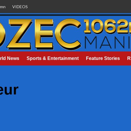
umn
VIDEOS
rld News
Sports & Entertainment
Feature Stories
R
eur