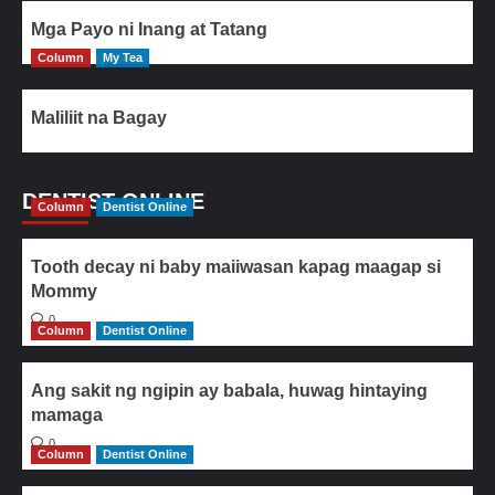
Mga Payo ni Inang at Tatang
Column
My Tea
Maliliit na Bagay
DENTIST ONLINE
Column
Dentist Online
Tooth decay ni baby maiiwasan kapag maagap si
Mommy
0
Column
Dentist Online
Ang sakit ng ngipin ay babala, huwag hintaying
mamaga
0
Column
Dentist Online