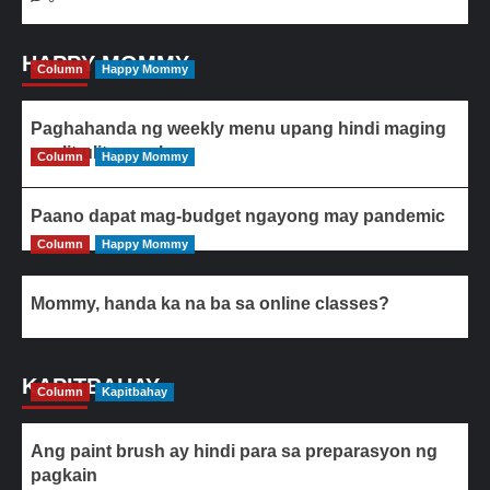
HAPPY MOMMY
Column
Happy Mommy
Paghahanda ng weekly menu upang hindi maging
paulit-ulit ang ulam
Column
Happy Mommy
Paano dapat mag-budget ngayong may pandemic
Column
Happy Mommy
Mommy, handa ka na ba sa online classes?
KAPITBAHAY
Column
Kapitbahay
Ang paint brush ay hindi para sa preparasyon ng
pagkain