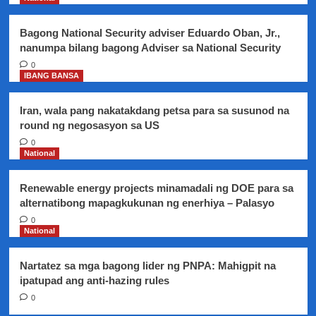
isinulong
Bagong National Security adviser Eduardo Oban, Jr.,
nanumpa bilang bagong Adviser sa National Security
0
IBANG BANSA
Iran, wala pang nakatakdang petsa para sa susunod na
round ng negosasyon sa US
0
National
Renewable energy projects minamadali ng DOE para sa
alternatibong mapagkukunan ng enerhiya – Palasyo
0
National
Nartatez sa mga bagong lider ng PNPA: Mahigpit na
ipatupad ang anti-hazing rules
0