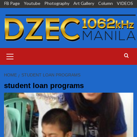
Skip
FB Page
Youtube
Photography
Art Gallery
Column
VIDEOS
to
content
Primary
Menu
HOME
STUDENT LOAN PROGRAMS
student loan programs