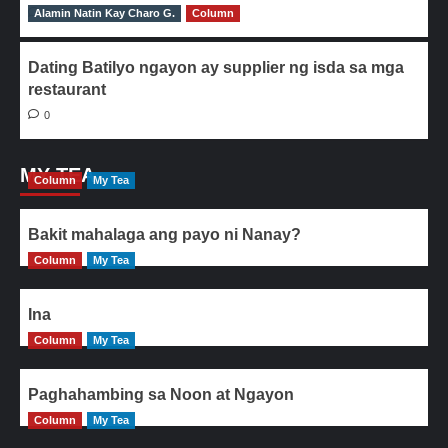
Alamin Natin Kay Charo G.
0
Column
Dating Batilyo ngayon ay supplier ng isda sa mga
restaurant
0
MY TEA
Column
My Tea
Bakit mahalaga ang payo ni Nanay?
Column
My Tea
Ina
Column
My Tea
Paghahambing sa Noon at Ngayon
Column
My Tea