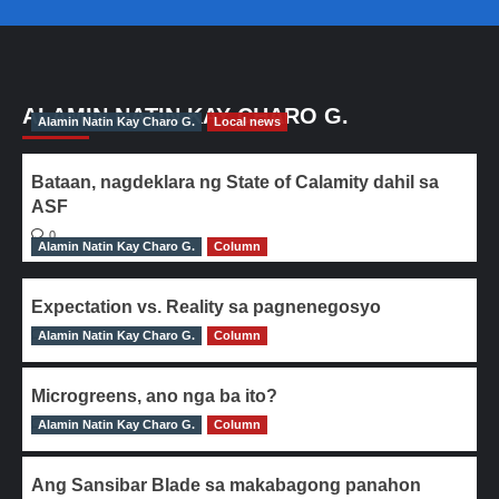
ALAMIN NATIN KAY CHARO G.
Alamin Natin Kay Charo G.
Local news
Bataan, nagdeklara ng State of Calamity dahil sa
ASF
0
Alamin Natin Kay Charo G.
Column
Expectation vs. Reality sa pagnenegosyo
Alamin Natin Kay Charo G.
0
Column
Microgreens, ano nga ba ito?
Alamin Natin Kay Charo G.
0
Column
Ang Sansibar Blade sa makabagong panahon