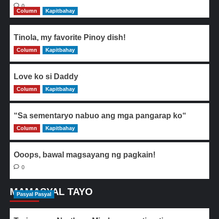
0
Column
Kapitbahay
Tinola, my favorite Pinoy dish!
Column
0
Kapitbahay
Love ko si Daddy
Column
0
Kapitbahay
“Sa sementaryo nabuo ang mga pangarap ko“
Column
0
Kapitbahay
Ooops, bawal magsayang ng pagkain!
0
MAMASYAL TAYO
Pasyal Pasyal