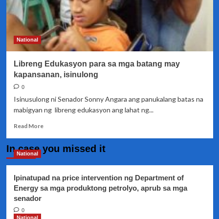
National
Libreng Edukasyon para sa mga batang may
kapansanan, isinulong
0
Isinusulong ni Senador Sonny Angara ang panukalang batas na
mabigyan ng libreng edukasyon ang lahat ng...
Read
Read More
more
about
In case you missed it
Libreng
National
Edukasyon
para
Ipinatupad na price intervention ng Department of
sa
Energy sa mga produktong petrolyo, aprub sa mga
mga
senador
batang
may
0
kapansanan,
National