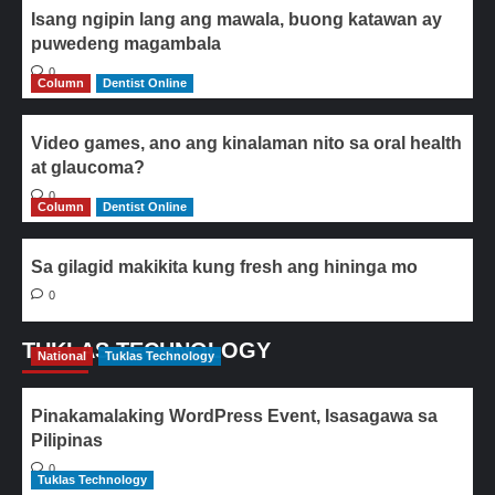
Isang ngipin lang ang mawala, buong katawan ay
puwedeng magambala
0
Column
Dentist Online
Video games, ano ang kinalaman nito sa oral health
at glaucoma?
0
Column
Dentist Online
Sa gilagid makikita kung fresh ang hininga mo
0
TUKLAS TECHNOLOGY
National
Tuklas Technology
Pinakamalaking WordPress Event, Isasagawa sa
Pilipinas
0
Tuklas Technology