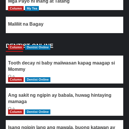
Mga Payo ni Inang at Tatang
Column
My Tea
Maliliit na Bagay
DENTIST ONLINE
Column
Dentist Online
Tooth decay ni baby maiiwasan kapag maagap si
Mommy
0
Column
Dentist Online
Ang sakit ng ngipin ay babala, huwag hintaying
mamaga
0
Column
Dentist Online
Isang ngipin lang ang mawala, buong katawan ay