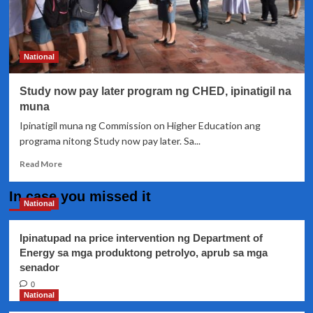
National
Study now pay later program ng CHED, ipinatigil na
muna
Ipinatigil muna ng Commission on Higher Education ang
programa nitong Study now pay later. Sa...
Read
Read More
more
about
In case you missed it
Study
National
now
pay
Ipinatupad na price intervention ng Department of
later
Energy sa mga produktong petrolyo, aprub sa mga
program
senador
ng
CHED,
0
ipinatigil
National
na