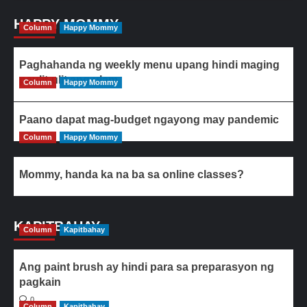
HAPPY MOMMY
Column
Happy Mommy
Paghahanda ng weekly menu upang hindi maging
paulit-ulit ang ulam
Column
Happy Mommy
Paano dapat mag-budget ngayong may pandemic
Column
Happy Mommy
Mommy, handa ka na ba sa online classes?
KAPITBAHAY
Column
Kapitbahay
Ang paint brush ay hindi para sa preparasyon ng
pagkain
0
Column
Kapitbahay