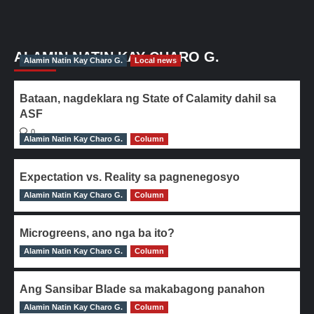
ALAMIN NATIN KAY CHARO G.
Alamin Natin Kay Charo G.
Local news
Bataan, nagdeklara ng State of Calamity dahil sa
ASF
0
Alamin Natin Kay Charo G.
Column
Expectation vs. Reality sa pagnenegosyo
Alamin Natin Kay Charo G.
0
Column
Microgreens, ano nga ba ito?
Alamin Natin Kay Charo G.
0
Column
Ang Sansibar Blade sa makabagong panahon
Alamin Natin Kay Charo G.
0
Column