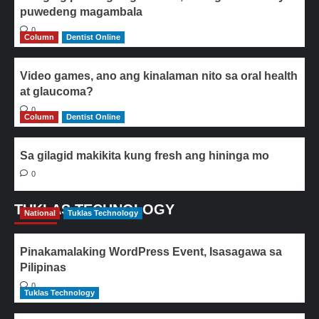
puwedeng magambala
0
Column
Dentist Online
Video games, ano ang kinalaman nito sa oral health
at glaucoma?
0
Column
Dentist Online
Sa gilagid makikita kung fresh ang hininga mo
0
TUKLAS TECHNOLOGY
National
Tuklas Technology
Pinakamalaking WordPress Event, Isasagawa sa
Pilipinas
0
Tuklas Technology