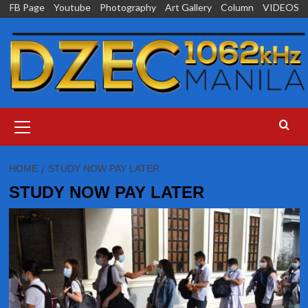
Skip
FB Page
Youtube
Photography
Art Gallery
Column
VIDEOS
to
content
Primary
Menu
HOME
STUDY NOW PAY LATER
STUDY NOW PAY LATER