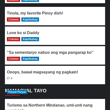
Tinola, my favorite Pinoy dish!
Column
0
Kapitbahay
Love ko si Daddy
Column
0
Kapitbahay
“Sa sementaryo nabuo ang mga pangarap ko“
Column
0
Kapitbahay
Ooops, bawal magsayang ng pagkain!
0
MAMASYAL TAYO
Pasyal Pasyal
Turismo sa Northern Mindanao, unti-unti nang