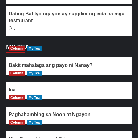
Dating Batilyo ngayon ay supplier ng isda sa mga
restaurant
0
MY TEA
Column
My Tea
Bakit mahalaga ang payo ni Nanay?
Column
My Tea
Ina
Column
My Tea
Paghahambing sa Noon at Ngayon
Column
My Tea