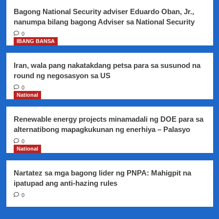
muna
Bagong National Security adviser Eduardo Oban, Jr.,
nanumpa bilang bagong Adviser sa National Security
0
IBANG BANSA
Iran, wala pang nakatakdang petsa para sa susunod na
round ng negosasyon sa US
0
National
Renewable energy projects minamadali ng DOE para sa
alternatibong mapagkukunan ng enerhiya – Palasyo
0
National
Nartatez sa mga bagong lider ng PNPA: Mahigpit na
ipatupad ang anti-hazing rules
0