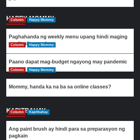
HAPPY MOMMY
Column
Happy Mommy
Paghahanda ng weekly menu upang hindi maging
paulit-ulit ang ulam
Column
Happy Mommy
Paano dapat mag-budget ngayong may pandemic
Column
Happy Mommy
Mommy, handa ka na ba sa online classes?
KAPITBAHAY
Column
Kapitbahay
Ang paint brush ay hindi para sa preparasyon ng
pagkain