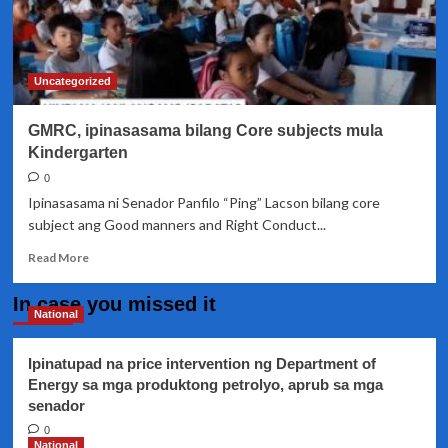
Uncategorized
GMRC, ipinasasama bilang Core subjects mula
Kindergarten
0
Ipinasasama ni Senador Panfilo “Ping” Lacson bilang core
subject ang Good manners and Right Conduct...
Read
Read More
more
about
In case you missed it
GMRC,
National
ipinasasama
bilang
Ipinatupad na price intervention ng Department of
Core
Energy sa mga produktong petrolyo, aprub sa mga
subjects
senador
mula
Kindergarten
0
National