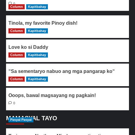
0
Column
Kapitbahay
Tinola, my favorite Pinoy dish!
Column
0
Kapitbahay
Love ko si Daddy
Column
0
Kapitbahay
“Sa sementaryo nabuo ang mga pangarap ko“
Column
0
Kapitbahay
Ooops, bawal magsayang ng pagkain!
0
MAMASYAL TAYO
Pasyal Pasyal