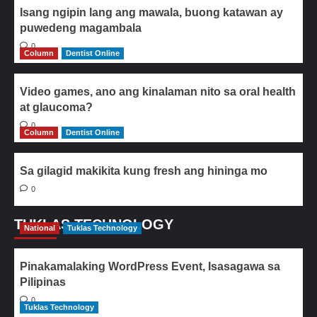
Isang ngipin lang ang mawala, buong katawan ay
puwedeng magambala
0
Column
Dentist Online
Video games, ano ang kinalaman nito sa oral health
at glaucoma?
0
Column
Dentist Online
Sa gilagid makikita kung fresh ang hininga mo
0
TUKLAS TECHNOLOGY
National
Tuklas Technology
Pinakamalaking WordPress Event, Isasagawa sa
Pilipinas
0
Tuklas Technology