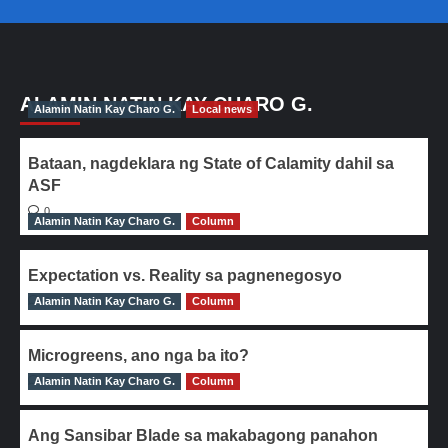
ALAMIN NATIN KAY CHARO G.
Alamin Natin Kay Charo G.
Local news
Bataan, nagdeklara ng State of Calamity dahil sa
ASF
0
Alamin Natin Kay Charo G.
Column
Expectation vs. Reality sa pagnenegosyo
Alamin Natin Kay Charo G.
0
Column
Microgreens, ano nga ba ito?
Alamin Natin Kay Charo G.
0
Column
Ang Sansibar Blade sa makabagong panahon