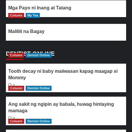
Mga Payo ni Inang at Tatang
Column
My Tea
Maliliit na Bagay
DENTIST ONLINE
Column
Dentist Online
Tooth decay ni baby maiiwasan kapag maagap si
Mommy
0
Column
Dentist Online
Ang sakit ng ngipin ay babala, huwag hintaying
mamaga
0
Column
Dentist Online