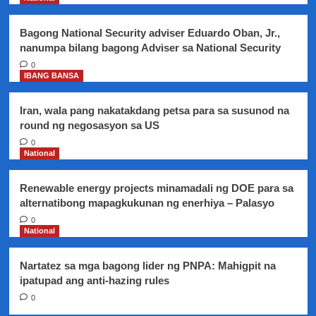
Bagong National Security adviser Eduardo Oban, Jr.,
nanumpa bilang bagong Adviser sa National Security
0
IBANG BANSA
Iran, wala pang nakatakdang petsa para sa susunod na
round ng negosasyon sa US
0
National
Renewable energy projects minamadali ng DOE para sa
alternatibong mapagkukunan ng enerhiya – Palasyo
0
National
Nartatez sa mga bagong lider ng PNPA: Mahigpit na
ipatupad ang anti-hazing rules
0