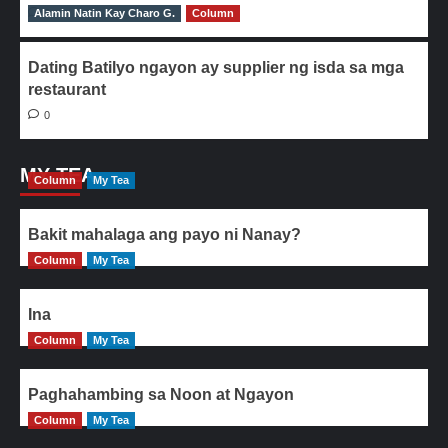
Alamin Natin Kay Charo G.
0
Column
Dating Batilyo ngayon ay supplier ng isda sa mga
restaurant
0
MY TEA
Column
My Tea
Bakit mahalaga ang payo ni Nanay?
Column
My Tea
Ina
Column
My Tea
Paghahambing sa Noon at Ngayon
Column
My Tea