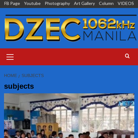
Skip
FB Page
Youtube
Photography
Art Gallery
Column
VIDEOS
to
content
Primary
Menu
HOME
SUBJECTS
subjects