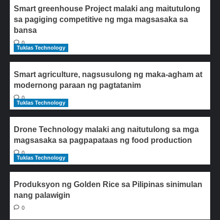
Smart greenhouse Project malaki ang maitutulong
sa pagiging competitive ng mga magsasaka sa
bansa
0
Tuklas Technology
Smart agriculture, nagsusulong ng maka-agham at
modernong paraan ng pagtatanim
0
Tuklas Technology
Drone Technology malaki ang naitutulong sa mga
magsasaka sa pagpapataas ng food production
0
Tuklas Technology
Produksyon ng Golden Rice sa Pilipinas sinimulan
nang palawigin
0