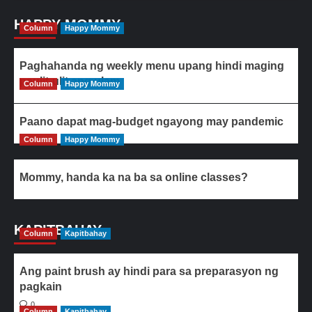
HAPPY MOMMY
Column
Happy Mommy
Paghahanda ng weekly menu upang hindi maging
paulit-ulit ang ulam
Column
Happy Mommy
Paano dapat mag-budget ngayong may pandemic
Column
Happy Mommy
Mommy, handa ka na ba sa online classes?
KAPITBAHAY
Column
Kapitbahay
Ang paint brush ay hindi para sa preparasyon ng
pagkain
0
Column
Kapitbahay