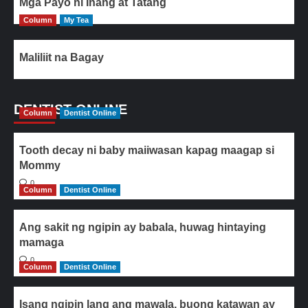
Mga Payo ni Inang at Tatang
Column
My Tea
Maliliit na Bagay
DENTIST ONLINE
Column
Dentist Online
Tooth decay ni baby maiiwasan kapag maagap si
Mommy
0
Column
Dentist Online
Ang sakit ng ngipin ay babala, huwag hintaying
mamaga
0
Column
Dentist Online
Isang ngipin lang ang mawala, buong katawan ay