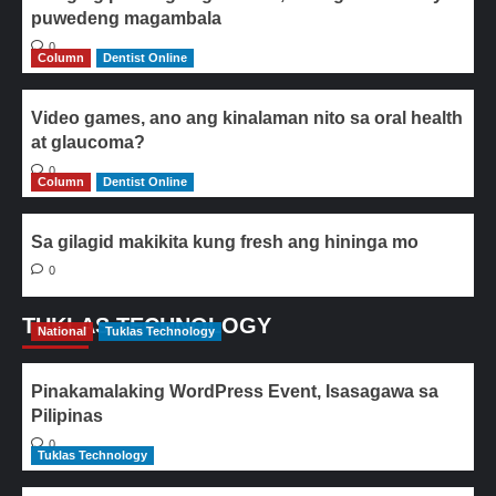
puwedeng magambala
0
Column
Dentist Online
Video games, ano ang kinalaman nito sa oral health
at glaucoma?
0
Column
Dentist Online
Sa gilagid makikita kung fresh ang hininga mo
0
TUKLAS TECHNOLOGY
National
Tuklas Technology
Pinakamalaking WordPress Event, Isasagawa sa
Pilipinas
0
Tuklas Technology