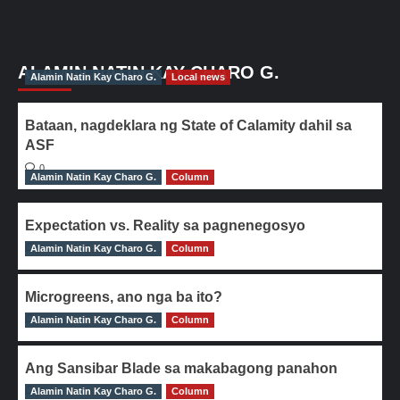
ALAMIN NATIN KAY CHARO G.
Alamin Natin Kay Charo G.
Local news
Bataan, nagdeklara ng State of Calamity dahil sa
ASF
0
Alamin Natin Kay Charo G.
Column
Expectation vs. Reality sa pagnenegosyo
Alamin Natin Kay Charo G.
0
Column
Microgreens, ano nga ba ito?
Alamin Natin Kay Charo G.
0
Column
Ang Sansibar Blade sa makabagong panahon
Alamin Natin Kay Charo G.
0
Column