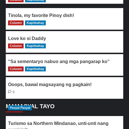
Tinola, my favorite Pinoy dish!
Column
0
Kapitbahay
Love ko si Daddy
Column
0
Kapitbahay
“Sa sementaryo nabuo ang mga pangarap ko“
Column
0
Kapitbahay
Ooops, bawal magsayang ng pagkain!
0
MAMASYAL TAYO
Pasyal Pasyal
Turismo sa Northern Mindanao, unti-unti nang