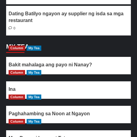
Dating Batilyo ngayon ay supplier ng isda sa mga
restaurant
0
MY TEA
Column
My Tea
Bakit mahalaga ang payo ni Nanay?
Column
My Tea
Ina
Column
My Tea
Paghahambing sa Noon at Ngayon
Column
My Tea