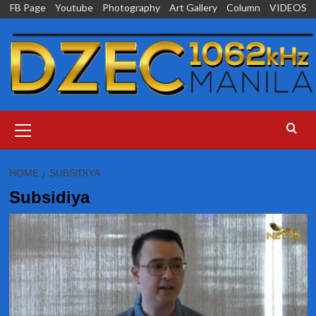
Skip
FB Page
Youtube
Photography
Art Gallery
Column
VIDEOS
to
content
Primary
Menu
HOME
SUBSIDIYA
Subsidiya