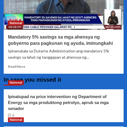
National
Mandatory 5% savings sa mga ahensya ng
gobyerno para pagkunan ng ayuda, iminungkahi
Ipinanukala sa Duterte Administration ang mandatory 5%
savings sa lahat ng tanggapan at ahensya ng...
Read
Read More
more
about
In case you missed it
Mandatory
National
5%
savings
Ipinatupad na price intervention ng Department of
sa
Energy sa mga produktong petrolyo, aprub sa mga
mga
senador
ahensya
ng
0
gobyerno
National
para