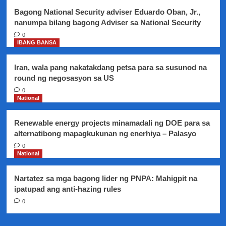
pagkunan
Bagong National Security adviser Eduardo Oban, Jr.,
ng
nanumpa bilang bagong Adviser sa National Security
ayuda,
iminungkahi
0
IBANG BANSA
Iran, wala pang nakatakdang petsa para sa susunod na
round ng negosasyon sa US
0
National
Renewable energy projects minamadali ng DOE para sa
alternatibong mapagkukunan ng enerhiya – Palasyo
0
National
Nartatez sa mga bagong lider ng PNPA: Mahigpit na
ipatupad ang anti-hazing rules
0