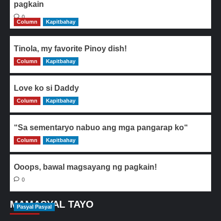
pagkain
0
Column
Kapitbahay
Tinola, my favorite Pinoy dish!
Column
0
Kapitbahay
Love ko si Daddy
Column
0
Kapitbahay
“Sa sementaryo nabuo ang mga pangarap ko“
Column
0
Kapitbahay
Ooops, bawal magsayang ng pagkain!
0
MAMASYAL TAYO
Pasyal Pasyal