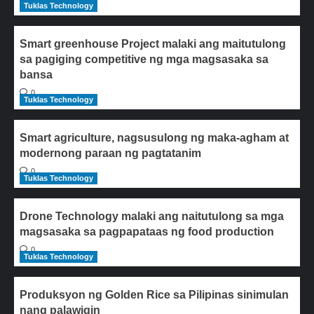
Tuklas Technology
Smart greenhouse Project malaki ang maitutulong
sa pagiging competitive ng mga magsasaka sa
bansa
0
Tuklas Technology
Smart agriculture, nagsusulong ng maka-agham at
modernong paraan ng pagtatanim
0
Tuklas Technology
Drone Technology malaki ang naitutulong sa mga
magsasaka sa pagpapataas ng food production
0
Tuklas Technology
Produksyon ng Golden Rice sa Pilipinas sinimulan
nang palawigin