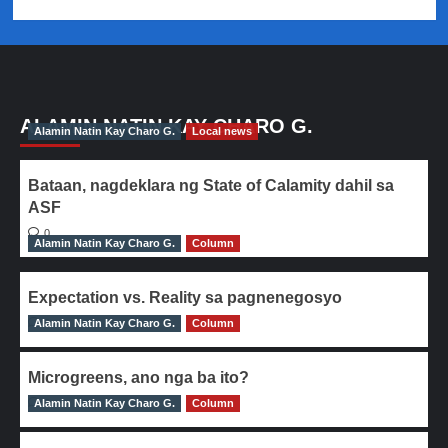
ALAMIN NATIN KAY CHARO G.
Alamin Natin Kay Charo G.
Local news
Bataan, nagdeklara ng State of Calamity dahil sa
ASF
0
Alamin Natin Kay Charo G.
Column
Expectation vs. Reality sa pagnenegosyo
Alamin Natin Kay Charo G.
0
Column
Microgreens, ano nga ba ito?
Alamin Natin Kay Charo G.
0
Column