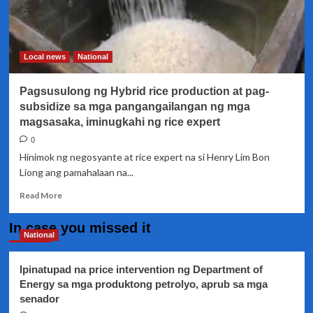
Local news
National
Pagsusulong ng Hybrid rice production at pag-
subsidize sa mga pangangailangan ng mga
magsasaka, iminugkahi ng rice expert
0
Hinimok ng negosyante at rice expert na si Henry Lim Bon
Liong ang pamahalaan na...
Read
Read More
more
about
In case you missed it
Pagsusulong
National
ng
Hybrid
Ipinatupad na price intervention ng Department of
rice
Energy sa mga produktong petrolyo, aprub sa mga
production
senador
at
pag-