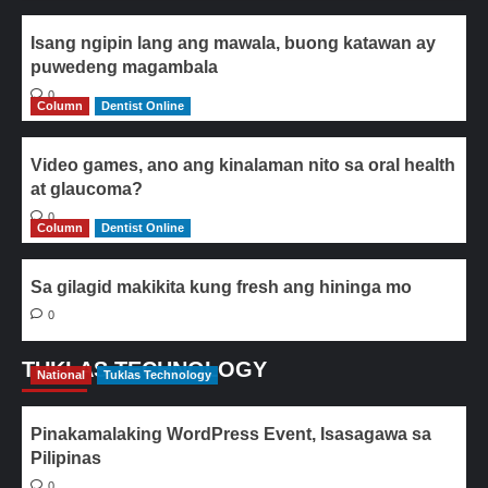
Isang ngipin lang ang mawala, buong katawan ay
puwedeng magambala
0
Column
Dentist Online
Video games, ano ang kinalaman nito sa oral health
at glaucoma?
0
Column
Dentist Online
Sa gilagid makikita kung fresh ang hininga mo
0
TUKLAS TECHNOLOGY
National
Tuklas Technology
Pinakamalaking WordPress Event, Isasagawa sa
Pilipinas
0