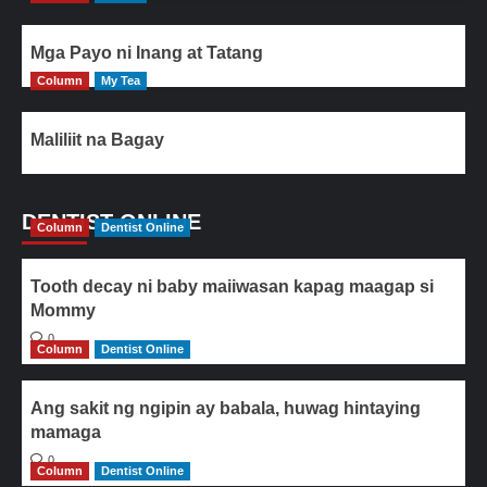
Mga Payo ni Inang at Tatang
Column
My Tea
Maliliit na Bagay
DENTIST ONLINE
Column
Dentist Online
Tooth decay ni baby maiiwasan kapag maagap si
Mommy
0
Column
Dentist Online
Ang sakit ng ngipin ay babala, huwag hintaying
mamaga
0
Column
Dentist Online