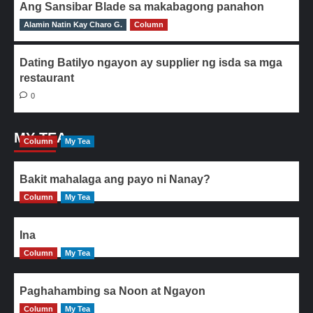
Ang Sansibar Blade sa makabagong panahon
Alamin Natin Kay Charo G.
0
Column
Dating Batilyo ngayon ay supplier ng isda sa mga
restaurant
0
MY TEA
Column
My Tea
Bakit mahalaga ang payo ni Nanay?
Column
My Tea
Ina
Column
My Tea
Paghahambing sa Noon at Ngayon
Column
My Tea