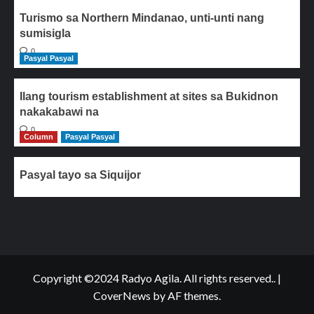
Turismo sa Northern Mindanao, unti-unti nang
sumisigla
0
Pasyal Pasyal
Ilang tourism establishment at sites sa Bukidnon
nakakabawi na
0
Column
Pasyal Pasyal
Pasyal tayo sa Siquijor
Copyright ©2024 Radyo Agila. All rights reserved..
|
CoverNews
by AF themes.