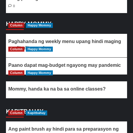
0
HAPPY MOMMY
Column
Happy Mommy
Paghahanda ng weekly menu upang hindi maging
paulit-ulit ang ulam
Column
Happy Mommy
Paano dapat mag-budget ngayong may pandemic
Column
Happy Mommy
Mommy, handa ka na ba sa online classes?
KAPITBAHAY
Column
Kapitbahay
Ang paint brush ay hindi para sa preparasyon ng