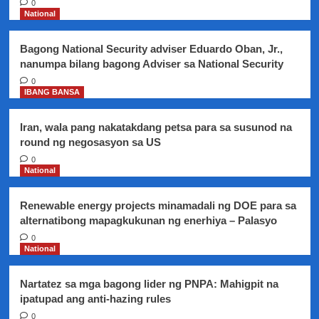
0
subsidize
National
sa
mga
Bagong National Security adviser Eduardo Oban, Jr.,
pangangailangan
nanumpa bilang bagong Adviser sa National Security
ng
mga
0
IBANG BANSA
magsasaka,
iminugkahi
ng
Iran, wala pang nakatakdang petsa para sa susunod na
rice
round ng negosasyon sa US
expert
0
National
Renewable energy projects minamadali ng DOE para sa
alternatibong mapagkukunan ng enerhiya – Palasyo
0
National
Nartatez sa mga bagong lider ng PNPA: Mahigpit na
ipatupad ang anti-hazing rules
0