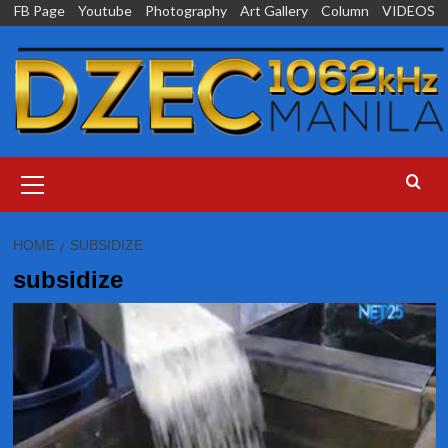
Skip
FB Page
Youtube
Photography
Art Gallery
Column
VIDEOS
to
content
Primary
Menu
HOME
SUBSIDIZE
subsidize