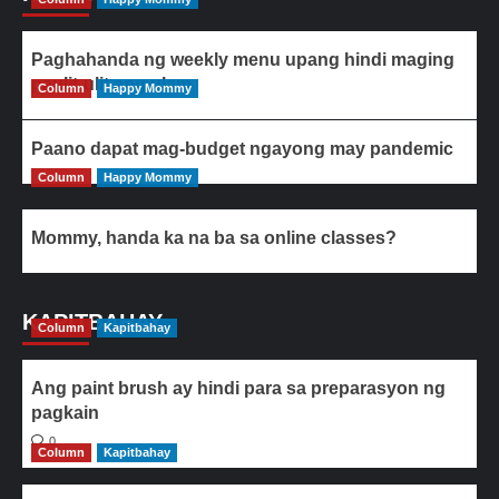
Paghahanda ng weekly menu upang hindi maging
paulit-ulit ang ulam
Column
Happy Mommy
Paano dapat mag-budget ngayong may pandemic
Column
Happy Mommy
Mommy, handa ka na ba sa online classes?
KAPITBAHAY
Column
Kapitbahay
Ang paint brush ay hindi para sa preparasyon ng
pagkain
0
Column
Kapitbahay