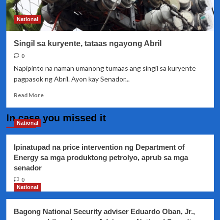
mga
tiwaling
National
opisyal
–
Singil sa kuryente, tataas ngayong Abril
Senador
Drilon
0
Napipinto na naman umanong tumaas ang singil sa kuryente
pagpasok ng Abril. Ayon kay Senador...
Read
Read More
more
about
In case you missed it
Singil
National
sa
kuryente,
Ipinatupad na price intervention ng Department of
tataas
Energy sa mga produktong petrolyo, aprub sa mga
ngayong
senador
Abril
0
National
Bagong National Security adviser Eduardo Oban, Jr.,