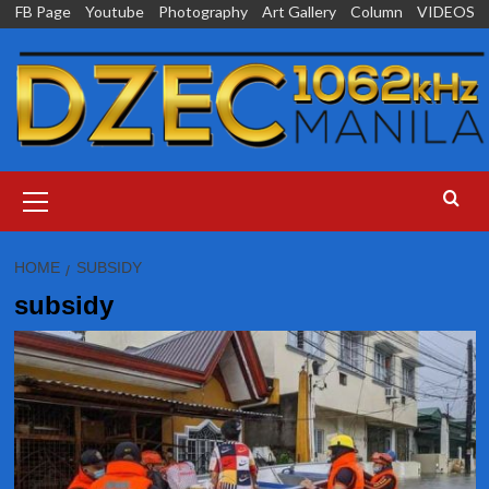
Skip
FB Page
Youtube
Photography
Art Gallery
Column
VIDEOS
to
content
Primary
Menu
HOME
SUBSIDY
subsidy