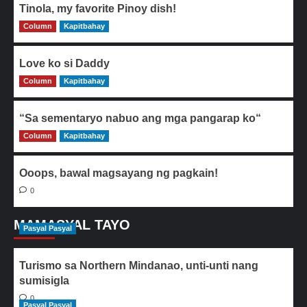
Tinola, my favorite Pinoy dish!
Column
0
Kapitbahay
Love ko si Daddy
Column
0
Kapitbahay
“Sa sementaryo nabuo ang mga pangarap ko“
Column
0
Kapitbahay
Ooops, bawal magsayang ng pagkain!
0
MAMASYAL TAYO
Pasyal Pasyal
Turismo sa Northern Mindanao, unti-unti nang
sumisigla
0
Pasyal Pasyal