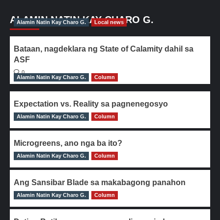
ALAMIN NATIN KAY CHARO G.
Alamin Natin Kay Charo G.
Local news
Bataan, nagdeklara ng State of Calamity dahil sa
ASF
0
Alamin Natin Kay Charo G.
Column
Expectation vs. Reality sa pagnenegosyo
Alamin Natin Kay Charo G.
0
Column
Microgreens, ano nga ba ito?
Alamin Natin Kay Charo G.
0
Column
Ang Sansibar Blade sa makabagong panahon
Alamin Natin Kay Charo G.
0
Column