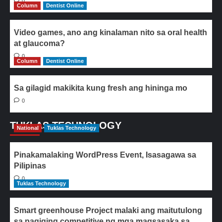
0
Column
Dentist Online
Video games, ano ang kinalaman nito sa oral health
at glaucoma?
0
Column
Dentist Online
Sa gilagid makikita kung fresh ang hininga mo
0
TUKLAS TECHNOLOGY
National
Tuklas Technology
Pinakamalaking WordPress Event, Isasagawa sa
Pilipinas
0
Tuklas Technology
Smart greenhouse Project malaki ang maitutulong
sa pagiging competitive ng mga magsasaka sa