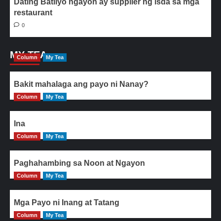
Dating Batilyo ngayon ay supplier ng isda sa mga
restaurant
0
MY TEA
Column
My Tea
Bakit mahalaga ang payo ni Nanay?
Column
My Tea
Ina
Column
My Tea
Paghahambing sa Noon at Ngayon
Column
My Tea
Mga Payo ni Inang at Tatang
Column
My Tea