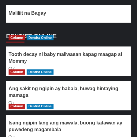
Maliliit na Bagay
DENTIST ONLINE
Column
Dentist Online
Tooth decay ni baby maiiwasan kapag maagap si
Mommy
0
Column
Dentist Online
Ang sakit ng ngipin ay babala, huwag hintaying
mamaga
0
Column
Dentist Online
Isang ngipin lang ang mawala, buong katawan ay
puwedeng magambala