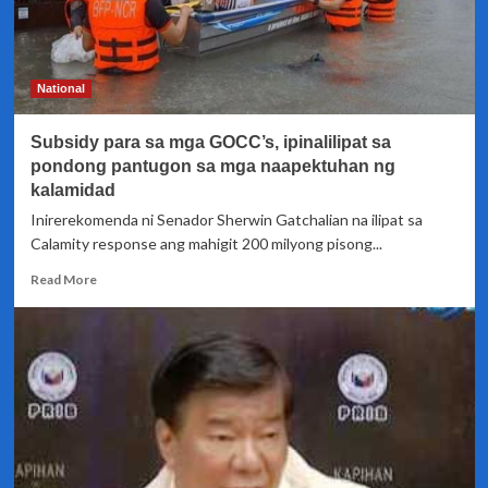
National
Subsidy para sa mga GOCC’s, ipinalilipat sa
pondong pantugon sa mga naapektuhan ng
kalamidad
Inirerekomenda ni Senador Sherwin Gatchalian na ilipat sa
Calamity response ang mahigit 200 milyong pisong...
Read
Read More
more
about
Subsidy
para
sa
mga
GOCC’s,
ipinalilipat
sa
pondong