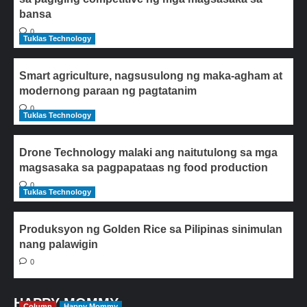
bansa
0
Tuklas Technology
Smart agriculture, nagsusulong ng maka-agham at
modernong paraan ng pagtatanim
0
Tuklas Technology
Drone Technology malaki ang naitutulong sa mga
magsasaka sa pagpapataas ng food production
0
Tuklas Technology
Produksyon ng Golden Rice sa Pilipinas sinimulan
nang palawigin
0
HAPPY MOMMY
Column
Happy Mommy