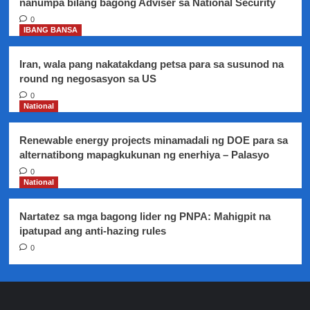
nanumpa bilang bagong Adviser sa National Security
0
IBANG BANSA
Iran, wala pang nakatakdang petsa para sa susunod na
round ng negosasyon sa US
0
National
Renewable energy projects minamadali ng DOE para sa
alternatibong mapagkukunan ng enerhiya – Palasyo
0
National
Nartatez sa mga bagong lider ng PNPA: Mahigpit na
ipatupad ang anti-hazing rules
0