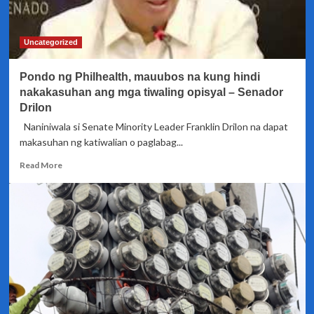
pantugon
sa
mga
Uncategorized
naapektuhan
ng
Pondo ng Philhealth, mauubos na kung hindi
kalamidad
nakakasuhan ang mga tiwaling opisyal – Senador
Drilon
Naniniwala si Senate Minority Leader Franklin Drilon na dapat
makasuhan ng katiwalian o paglabag...
Read
Read More
more
about
Pondo
ng
Philhealth,
mauubos
na
kung
hindi
nakakasuhan
ang