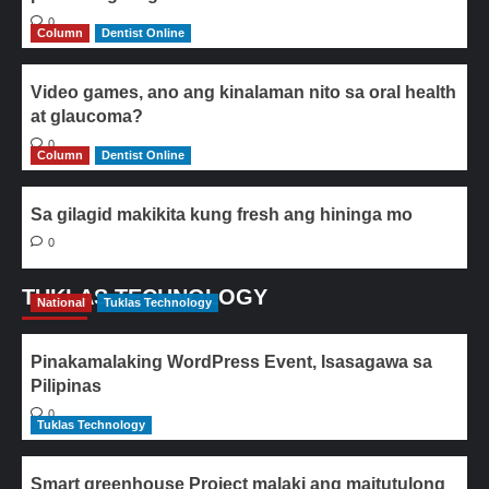
0
Column
Dentist Online
Video games, ano ang kinalaman nito sa oral health
at glaucoma?
0
Column
Dentist Online
Sa gilagid makikita kung fresh ang hininga mo
0
TUKLAS TECHNOLOGY
National
Tuklas Technology
Pinakamalaking WordPress Event, Isasagawa sa
Pilipinas
0
Tuklas Technology
Smart greenhouse Project malaki ang maitutulong