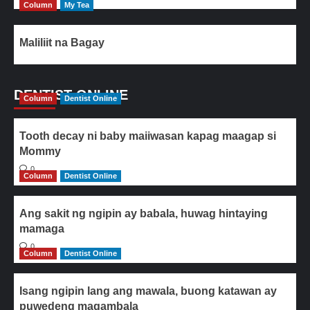
Column
My Tea
Maliliit na Bagay
DENTIST ONLINE
Column
Dentist Online
Tooth decay ni baby maiiwasan kapag maagap si
Mommy
0
Column
Dentist Online
Ang sakit ng ngipin ay babala, huwag hintaying
mamaga
0
Column
Dentist Online
Isang ngipin lang ang mawala, buong katawan ay
puwedeng magambala