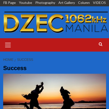
Skip
FB Page
Youtube
Photography
Art Gallery
Column
VIDEOS
to
content
Primary
Menu
HOME
SUCCESS
Success