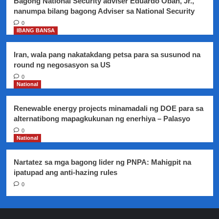
Bagong National Security adviser Eduardo Oban, Jr.,
nanumpa bilang bagong Adviser sa National Security
0
IBANG BANSA
Iran, wala pang nakatakdang petsa para sa susunod na
round ng negosasyon sa US
0
National
Renewable energy projects minamadali ng DOE para sa
alternatibong mapagkukunan ng enerhiya – Palasyo
0
National
Nartatez sa mga bagong lider ng PNPA: Mahigpit na
ipatupad ang anti-hazing rules
0