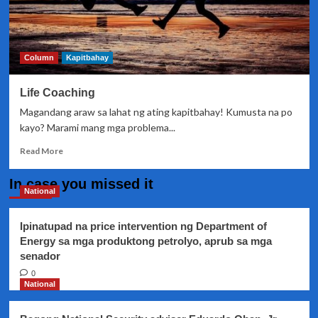
Column
Kapitbahay
Life Coaching
Magandang araw sa lahat ng ating kapitbahay! Kumusta na po
kayo? Marami mang mga problema...
Read
Read More
more
about
In case you missed it
Life
National
Coaching
Ipinatupad na price intervention ng Department of
Energy sa mga produktong petrolyo, aprub sa mga
senador
0
National