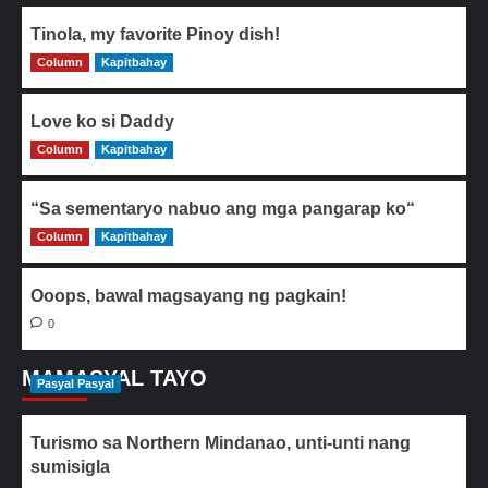
Tinola, my favorite Pinoy dish!
Column
0
Kapitbahay
Love ko si Daddy
Column
0
Kapitbahay
“Sa sementaryo nabuo ang mga pangarap ko“
Column
0
Kapitbahay
Ooops, bawal magsayang ng pagkain!
0
MAMASYAL TAYO
Pasyal Pasyal
Turismo sa Northern Mindanao, unti-unti nang
sumisigla