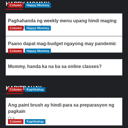
HAPPY MOMMY
Column
Happy Mommy
Paghahanda ng weekly menu upang hindi maging
paulit-ulit ang ulam
Column
Happy Mommy
Paano dapat mag-budget ngayong may pandemic
Column
Happy Mommy
Mommy, handa ka na ba sa online classes?
KAPITBAHAY
Column
Kapitbahay
Ang paint brush ay hindi para sa preparasyon ng
pagkain
0
Column
Kapitbahay