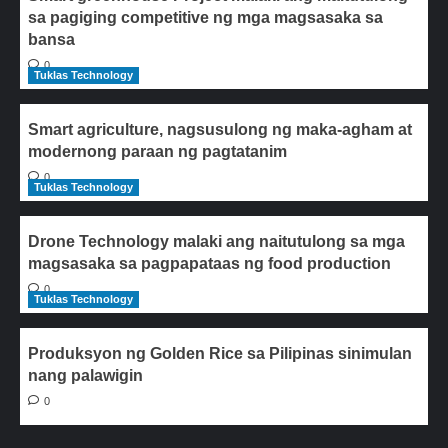
sa pagiging competitive ng mga magsasaka sa
bansa
0
Tuklas Technology
Smart agriculture, nagsusulong ng maka-agham at
modernong paraan ng pagtatanim
0
Tuklas Technology
Drone Technology malaki ang naitutulong sa mga
magsasaka sa pagpapataas ng food production
0
Tuklas Technology
Produksyon ng Golden Rice sa Pilipinas sinimulan
nang palawigin
0