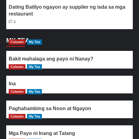
Dating Batilyo ngayon ay supplier ng isda sa mga
restaurant
0
MY TEA
Column
My Tea
Bakit mahalaga ang payo ni Nanay?
Column
My Tea
Ina
Column
My Tea
Paghahambing sa Noon at Ngayon
Column
My Tea
Mga Payo ni Inang at Tatang