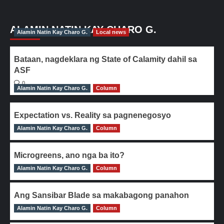
ALAMIN NATIN KAY CHARO G.
Alamin Natin Kay Charo G.
Local news
Bataan, nagdeklara ng State of Calamity dahil sa
ASF
0
Alamin Natin Kay Charo G.
Column
Expectation vs. Reality sa pagnenegosyo
Alamin Natin Kay Charo G.
0
Column
Microgreens, ano nga ba ito?
Alamin Natin Kay Charo G.
0
Column
Ang Sansibar Blade sa makabagong panahon
Alamin Natin Kay Charo G.
0
Column