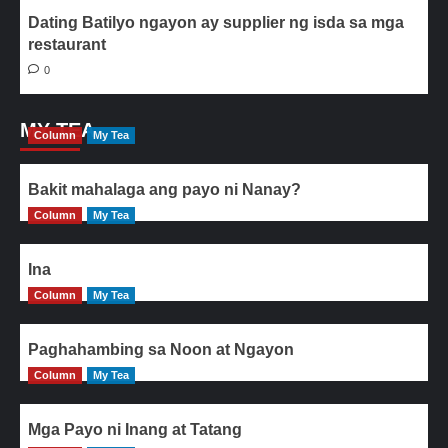
Dating Batilyo ngayon ay supplier ng isda sa mga
restaurant
0
MY TEA
Column
My Tea
Bakit mahalaga ang payo ni Nanay?
Column
My Tea
Ina
Column
My Tea
Paghahambing sa Noon at Ngayon
Column
My Tea
Mga Payo ni Inang at Tatang