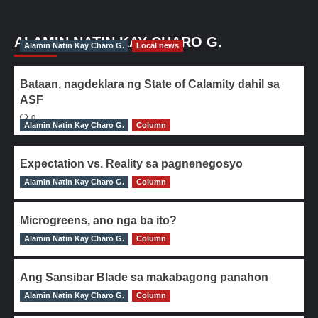
ALAMIN NATIN KAY CHARO G.
Alamin Natin Kay Charo G.
Local news
Bataan, nagdeklara ng State of Calamity dahil sa
ASF
0
Alamin Natin Kay Charo G.
Column
Expectation vs. Reality sa pagnenegosyo
Alamin Natin Kay Charo G.
0
Column
Microgreens, ano nga ba ito?
Alamin Natin Kay Charo G.
0
Column
Ang Sansibar Blade sa makabagong panahon
Alamin Natin Kay Charo G.
0
Column