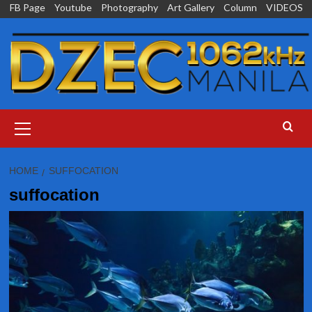
Skip
FB Page
Youtube
Photography
Art Gallery
Column
VIDEOS
to
content
Primary
Menu
HOME
SUFFOCATION
suffocation