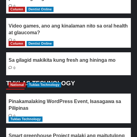
0
Column
Dentist Online
Video games, ano ang kinalaman nito sa oral health
at glaucoma?
0
Column
Dentist Online
Sa gilagid makikita kung fresh ang hininga mo
0
TUKLAS TECHNOLOGY
National
Tuklas Technology
Pinakamalaking WordPress Event, Isasagawa sa
Pilipinas
0
Tuklas Technology
Smart greenhouse Project malaki ang maitutulong