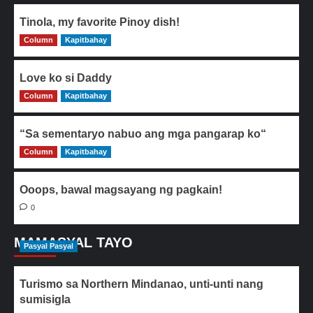
Tinola, my favorite Pinoy dish!
Column
0
Kapitbahay
Love ko si Daddy
Column
0
Kapitbahay
“Sa sementaryo nabuo ang mga pangarap ko“
Column
0
Kapitbahay
Ooops, bawal magsayang ng pagkain!
0
MAMASYAL TAYO
Pasyal Pasyal
Turismo sa Northern Mindanao, unti-unti nang
sumisigla