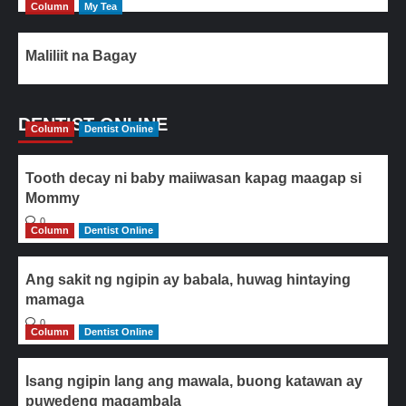
Column
My Tea
Maliliit na Bagay
DENTIST ONLINE
Column
Dentist Online
Tooth decay ni baby maiiwasan kapag maagap si
Mommy
0
Column
Dentist Online
Ang sakit ng ngipin ay babala, huwag hintaying
mamaga
0
Column
Dentist Online
Isang ngipin lang ang mawala, buong katawan ay
puwedeng magambala