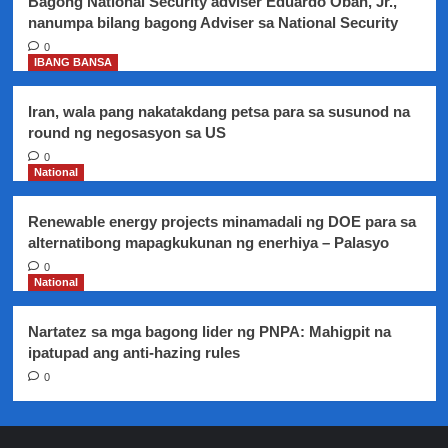
Bagong National Security adviser Eduardo Oban, Jr.,
nanumpa bilang bagong Adviser sa National Security
0
IBANG BANSA
Iran, wala pang nakatakdang petsa para sa susunod na
round ng negosasyon sa US
0
National
Renewable energy projects minamadali ng DOE para sa
alternatibong mapagkukunan ng enerhiya – Palasyo
0
National
Nartatez sa mga bagong lider ng PNPA: Mahigpit na
ipatupad ang anti-hazing rules
0