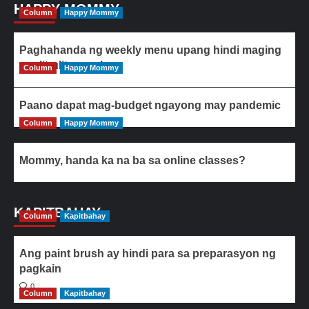
HAPPY MOMMY
Column
Happy Mommy
Paghahanda ng weekly menu upang hindi maging
paulit-ulit ang ulam
Column
Happy Mommy
Paano dapat mag-budget ngayong may pandemic
Column
Happy Mommy
Mommy, handa ka na ba sa online classes?
KAPITBAHAY
Column
Kapitbahay
Ang paint brush ay hindi para sa preparasyon ng
pagkain
0
Column
Kapitbahay