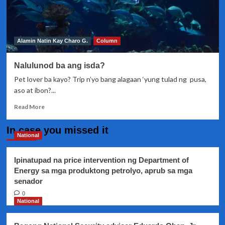
Alamin Natin Kay Charo G.
Column
Nalulunod ba ang isda?
Pet lover ba kayo? Trip n’yo bang alagaan ‘yung tulad ng pusa,
aso at ibon?...
Read
Read More
more
about
In case you missed it
Nalulunod
National
ba
ang
Ipinatupad na price intervention ng Department of
isda?
Energy sa mga produktong petrolyo, aprub sa mga
senador
0
National