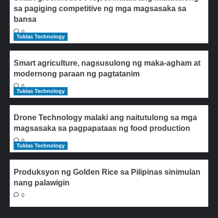
sa pagiging competitive ng mga magsasaka sa
bansa
0
Tuklas Technology
Smart agriculture, nagsusulong ng maka-agham at
modernong paraan ng pagtatanim
0
Tuklas Technology
Drone Technology malaki ang naitutulong sa mga
magsasaka sa pagpapataas ng food production
0
Tuklas Technology
Produksyon ng Golden Rice sa Pilipinas sinimulan
nang palawigin
0