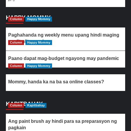
0
HAPPY MOMMY
Column
Happy Mommy
Paghahanda ng weekly menu upang hindi maging
paulit-ulit ang ulam
Column
Happy Mommy
Paano dapat mag-budget ngayong may pandemic
Column
Happy Mommy
Mommy, handa ka na ba sa online classes?
KAPITBAHAY
Column
Kapitbahay
Ang paint brush ay hindi para sa preparasyon ng
pagkain