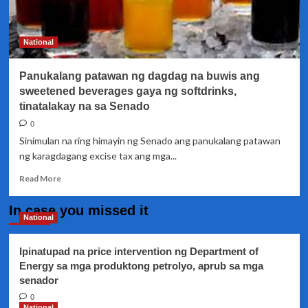
ilang
Senador
National
Panukalang patawan ng dagdag na buwis ang
sweetened beverages gaya ng softdrinks,
tinatalakay na sa Senado
0
Sinimulan na ring himayin ng Senado ang panukalang patawan
ng karagdagang excise tax ang mga...
Read
Read More
more
about
In case you missed it
Panukalang
National
patawan
ng
Ipinatupad na price intervention ng Department of
dagdag
Energy sa mga produktong petrolyo, aprub sa mga
na
senador
buwis
ang
0
sweetened
National