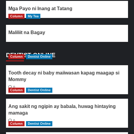
Mga Payo ni Inang at Tatang
Column
My Tea
Maliliit na Bagay
DENTIST ONLINE
Column
Dentist Online
Tooth decay ni baby maiiwasan kapag maagap si
Mommy
0
Column
Dentist Online
Ang sakit ng ngipin ay babala, huwag hintaying
mamaga
0
Column
Dentist Online