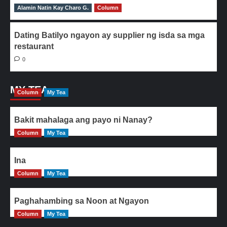
Alamin Natin Kay Charo G.
0
Column
Dating Batilyo ngayon ay supplier ng isda sa mga
restaurant
0
MY TEA
Column
My Tea
Bakit mahalaga ang payo ni Nanay?
Column
My Tea
Ina
Column
My Tea
Paghahambing sa Noon at Ngayon
Column
My Tea