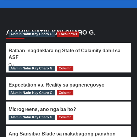
ALAMIN NATIN KAY CHARO G.
Alamin Natin Kay Charo G.
Local news
Bataan, nagdeklara ng State of Calamity dahil sa
ASF
0
Alamin Natin Kay Charo G.
Column
Expectation vs. Reality sa pagnenegosyo
Alamin Natin Kay Charo G.
0
Column
Microgreens, ano nga ba ito?
Alamin Natin Kay Charo G.
0
Column
Ang Sansibar Blade sa makabagong panahon