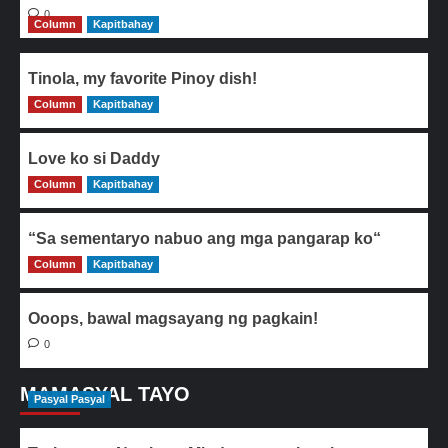
0
Column
Kapitbahay
Tinola, my favorite Pinoy dish!
Column
0
Kapitbahay
Love ko si Daddy
Column
0
Kapitbahay
“Sa sementaryo nabuo ang mga pangarap ko“
Column
0
Kapitbahay
Ooops, bawal magsayang ng pagkain!
0
MAMASYAL TAYO
Pasyal Pasyal