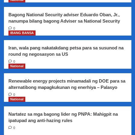
beverages
gaya
Bagong National Security adviser Eduardo Oban, Jr.,
ng
nanumpa bilang bagong Adviser sa National Security
softdrinks,
tinatalakay
0
IBANG BANSA
na
sa
Senado
Iran, wala pang nakatakdang petsa para sa susunod na
round ng negosasyon sa US
0
National
Renewable energy projects minamadali ng DOE para sa
alternatibong mapagkukunan ng enerhiya – Palasyo
0
National
Nartatez sa mga bagong lider ng PNPA: Mahigpit na
ipatupad ang anti-hazing rules
0