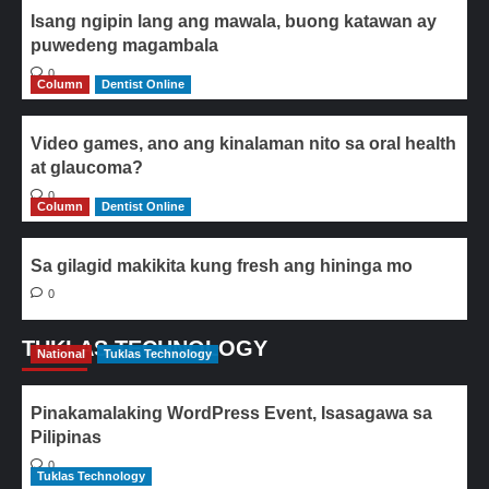
Isang ngipin lang ang mawala, buong katawan ay
puwedeng magambala
0
Column
Dentist Online
Video games, ano ang kinalaman nito sa oral health
at glaucoma?
0
Column
Dentist Online
Sa gilagid makikita kung fresh ang hininga mo
0
TUKLAS TECHNOLOGY
National
Tuklas Technology
Pinakamalaking WordPress Event, Isasagawa sa
Pilipinas
0
Tuklas Technology