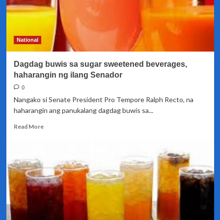
National
Dagdag buwis sa sugar sweetened beverages,
haharangin ng ilang Senador
0
Nangako si Senate President Pro Tempore Ralph Recto, na
haharangin ang panukalang dagdag buwis sa...
Read
Read More
more
about
Dagdag
buwis
sa
sugar
sweetened
beverages,
haharangin
ng