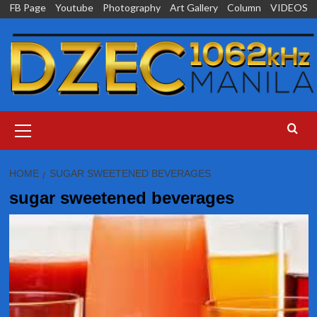
Skip
FB Page
Youtube
Photography
Art Gallery
Column
VIDEOS
to
content
Primary
Menu
HOME
SUGAR SWEETENED BEVERAGES
sugar sweetened beverages