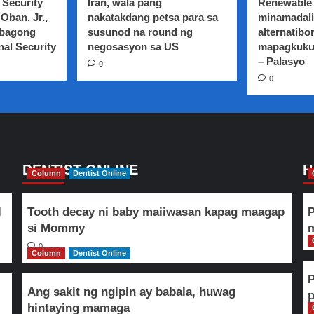
 Security
Iran, wala pang
Renewable 
Oban, Jr.,
nakatakdang petsa para sa
minamadali
 bagong
susunod na round ng
alternatibo
nal Security
negosasyon sa US
mapagkuku
– Palasyo
0
0
DENTIST ONLINE
H
Column
Dentist Online
l
Tooth decay ni baby maiiwasan kapag maagap
P
si Mommy
m
0
Column
Dentist Online
Ang sakit ng ngipin ay babala, huwag
hintaying mamaga