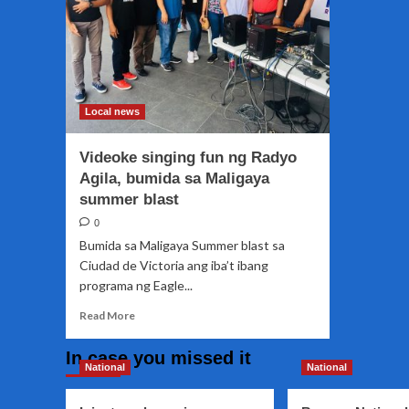
Local news
Videoke singing fun ng Radyo
Agila, bumida sa Maligaya
summer blast
0
Bumida sa Maligaya Summer blast sa
Ciudad de Victoria ang iba’t ibang
programa ng Eagle...
Read
Read More
more
about
In case you missed it
Videoke
National
National
singing
fun