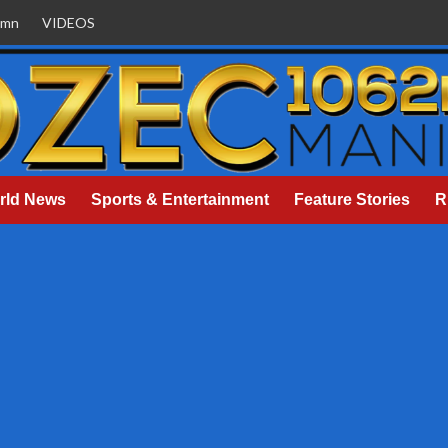
umn
VIDEOS
rld News
Sports & Entertainment
Feature Stories
R