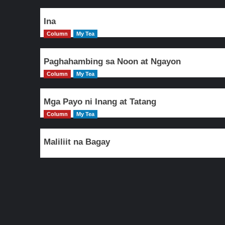
Ina
Column
My Tea
Paghahambing sa Noon at Ngayon
Column
My Tea
Mga Payo ni Inang at Tatang
Column
My Tea
Maliliit na Bagay