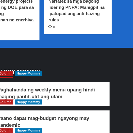
energy projects
Nartatez sa mga bagong
 ng DOE para sa
lider ng PNPA: Mahigpit na
ng
ipatupad ang anti-hazing
nan ng enerhiya
rules
0
APPY MOMMY
Column
Happy Mommy
aghahanda ng weekly menu upang hindi
aging paulit-ulit ang ulam
Column
Happy Mommy
Paano dapat mag-budget ngayong may
pandemic
Column
Happy Mommy