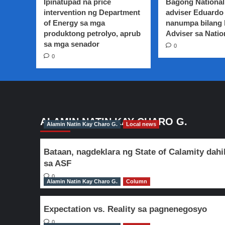
Ipinatupad na price
Bagong National
ng
intervention ng Department
adviser Eduardo 
Radyo
of Energy sa mga
nanumpa bilang
Agila,
produktong petrolyo, aprub
bumida
Adviser sa Natio
sa
sa mga senador
0
Maligaya
0
summer
blast
ALAMIN NATIN KAY CHARO G.
Alamin Natin Kay Charo G.
Local news
Bataan, nagdeklara ng State of Calamity dahi
sa ASF
0
Alamin Natin Kay Charo G.
Column
Expectation vs. Reality sa pagnenegosyo
0