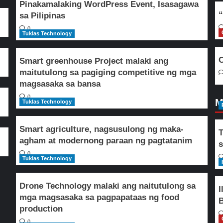
Pinakamalaking WordPress Event, Isasagawa
“
sa Pilipinas
0
Tuklas Technology
O
Smart greenhouse Project malaki ang
maitutulong sa pagiging competitive ng mga
magsasaka sa bansa
0
M
Tuklas Technology
Smart agriculture, nagsusulong ng maka-
T
agham at modernong paraan ng pagtatanim
s
0
Tuklas Technology
Drone Technology malaki ang naitutulong sa
I
mga magsasaka sa pagpapataas ng food
B
production
0