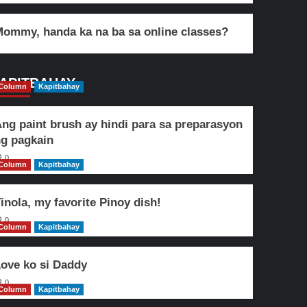
ommy, handa ka na ba sa online classes?
APITBAHAY
Column
Kapitbahay
ng paint brush ay hindi para sa preparasyon
g pagkain
0
Column
Kapitbahay
inola, my favorite Pinoy dish!
0
Column
Kapitbahay
ove ko si Daddy
0
Column
Kapitbahay