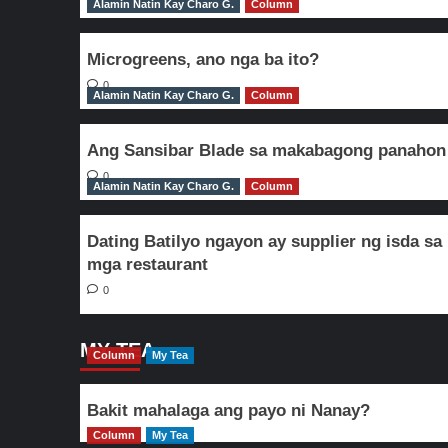
Alamin Natin Kay Charo G.
Column
Microgreens, ano nga ba ito?
0
Alamin Natin Kay Charo G.
Column
Ang Sansibar Blade sa makabagong panahon
0
Alamin Natin Kay Charo G.
Column
Dating Batilyo ngayon ay supplier ng isda sa
mga restaurant
0
MY TEA
Column
My Tea
Bakit mahalaga ang payo ni Nanay?
Column
My Tea