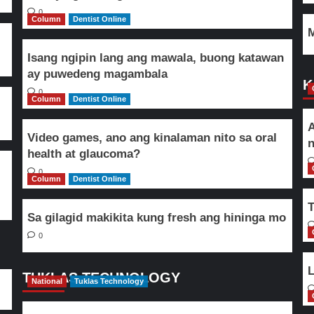
0
Column
Dentist Online
M
Isang ngipin lang ang mawala, buong katawan
ay puwedeng magambala
K
0
Column
Dentist Online
A
Video games, ano ang kinalaman nito sa oral
n
health at glaucoma?
0
Column
Dentist Online
T
Sa gilagid makikita kung fresh ang hininga mo
0
L
TUKLAS TECHNOLOGY
National
Tuklas Technology