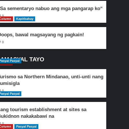
Sa sementaryo nabuo ang mga pangarap ko“
0
Column
Kapitbahay
oops, bawal magsayang ng pagkain!
0
AMASYAL TAYO
Pasyal Pasyal
urismo sa Northern Mindanao, unti-unti nang
umisigla
0
Pasyal Pasyal
lang tourism establishment at sites sa
ukidnon nakakabawi na
0
Column
Pasyal Pasyal