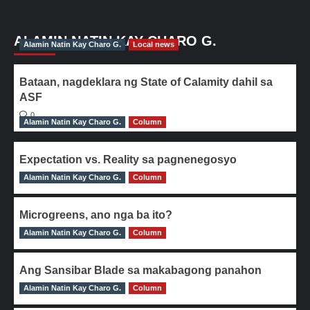
ALAMIN NATIN KAY CHARO G.
Alamin Natin Kay Charo G.
Local news
Bataan, nagdeklara ng State of Calamity dahil sa
ASF
0
Alamin Natin Kay Charo G.
Column
Expectation vs. Reality sa pagnenegosyo
Alamin Natin Kay Charo G.
0
Column
Microgreens, ano nga ba ito?
Alamin Natin Kay Charo G.
0
Column
Ang Sansibar Blade sa makabagong panahon
Alamin Natin Kay Charo G.
0
Column