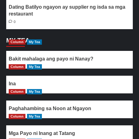
Dating Batilyo ngayon ay supplier ng isda sa mga
restaurant
0
MY TEA
Column
My Tea
Bakit mahalaga ang payo ni Nanay?
Column
My Tea
Ina
Column
My Tea
Paghahambing sa Noon at Ngayon
Column
My Tea
Mga Payo ni Inang at Tatang