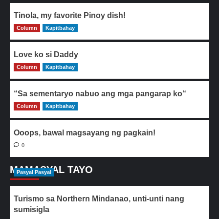
Tinola, my favorite Pinoy dish!
Column
0
Kapitbahay
Love ko si Daddy
Column
0
Kapitbahay
“Sa sementaryo nabuo ang mga pangarap ko“
Column
0
Kapitbahay
Ooops, bawal magsayang ng pagkain!
0
MAMASYAL TAYO
Pasyal Pasyal
Turismo sa Northern Mindanao, unti-unti nang
sumisigla