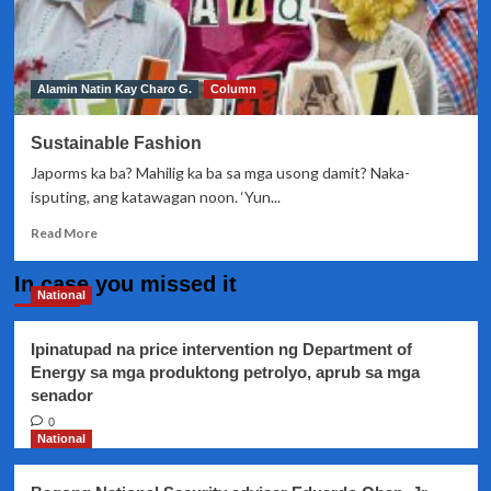
Alamin Natin Kay Charo G.
Column
Sustainable Fashion
Japorms ka ba? Mahilig ka ba sa mga usong damit? Naka-
isputing, ang katawagan noon. ‘Yun...
Read
Read More
more
about
In case you missed it
Sustainable
National
Fashion
Ipinatupad na price intervention ng Department of
Energy sa mga produktong petrolyo, aprub sa mga
senador
0
National