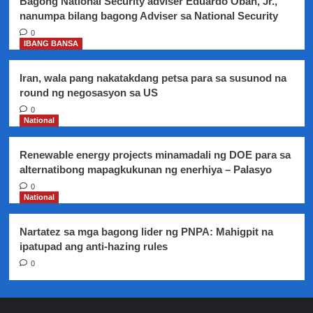
Bagong National Security adviser Eduardo Oban, Jr.,
nanumpa bilang bagong Adviser sa National Security
0
IBANG BANSA
Iran, wala pang nakatakdang petsa para sa susunod na
round ng negosasyon sa US
0
National
Renewable energy projects minamadali ng DOE para sa
alternatibong mapagkukunan ng enerhiya – Palasyo
0
National
Nartatez sa mga bagong lider ng PNPA: Mahigpit na
ipatupad ang anti-hazing rules
0