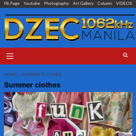
Skip
FB Page
Youtube
Photography
Art Gallery
Column
VIDEOS
to
content
Primary
Menu
HOME
SUMMER CLOTHES
Summer clothes