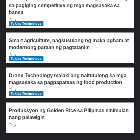
sa pagiging competitive ng mga magsasaka sa
bansa
0
Tuklas Technology
Smart agriculture, nagsusulong ng maka-agham at
modernong paraan ng pagtatanim
0
Tuklas Technology
Drone Technology malaki ang naitutulong sa mga
magsasaka sa pagpapataas ng food production
0
Tuklas Technology
Produksyon ng Golden Rice sa Pilipinas sinimulan
nang palawigin
0