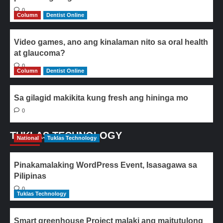
0
Column
Dentist Online
Video games, ano ang kinalaman nito sa oral health
at glaucoma?
0
Column
Dentist Online
Sa gilagid makikita kung fresh ang hininga mo
0
TUKLAS TECHNOLOGY
National
Tuklas Technology
Pinakamalaking WordPress Event, Isasagawa sa
Pilipinas
0
Tuklas Technology
Smart greenhouse Project malaki ang maitutulong