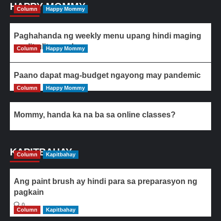
HAPPY MOMMY
Column
Happy Mommy
Paghahanda ng weekly menu upang hindi maging
paulit-ulit ang ulam
Column
Happy Mommy
Paano dapat mag-budget ngayong may pandemic
Column
Happy Mommy
Mommy, handa ka na ba sa online classes?
KAPITBAHAY
Column
Kapitbahay
Ang paint brush ay hindi para sa preparasyon ng
pagkain
0
Column
Kapitbahay