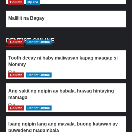
Column
My Tea
Maliliit na Bagay
DENTIST ONLINE
Column
Dentist Online
Tooth decay ni baby maiiwasan kapag maagap si
Mommy
0
Column
Dentist Online
Ang sakit ng ngipin ay babala, huwag hintaying
mamaga
0
Column
Dentist Online
Isang ngipin lang ang mawala, buong katawan ay
puwedeng magambala