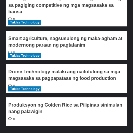
sa pagiging competitive ng mga magsasaka sa
bansa
0
Tuklas Technology
Smart agriculture, nagsusulong ng maka-agham at
modernong paraan ng pagtatanim
0
Tuklas Technology
Drone Technology malaki ang naitutulong sa mga
magsasaka sa pagpapataas ng food production
0
Tuklas Technology
Produksyon ng Golden Rice sa Pilipinas sinimulan
nang palawigin
0