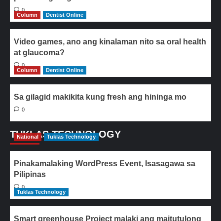
0
Column
Dentist Online
Video games, ano ang kinalaman nito sa oral health
at glaucoma?
0
Column
Dentist Online
Sa gilagid makikita kung fresh ang hininga mo
0
TUKLAS TECHNOLOGY
National
Tuklas Technology
Pinakamalaking WordPress Event, Isasagawa sa
Pilipinas
0
Tuklas Technology
Smart greenhouse Project malaki ang maitutulong