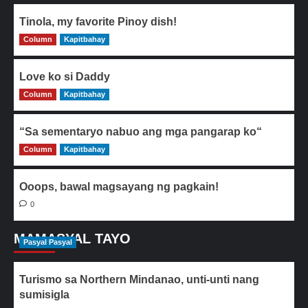
Tinola, my favorite Pinoy dish!
Column
0
Kapitbahay
Love ko si Daddy
Column
0
Kapitbahay
“Sa sementaryo nabuo ang mga pangarap ko“
Column
0
Kapitbahay
Ooops, bawal magsayang ng pagkain!
0
MAMASYAL TAYO
Pasyal Pasyal
Turismo sa Northern Mindanao, unti-unti nang
sumisigla