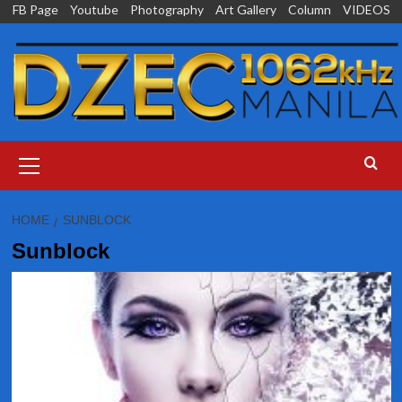
Skip
FB Page
Youtube
Photography
Art Gallery
Column
VIDEOS
to
content
Primary
Menu
HOME
SUNBLOCK
Sunblock