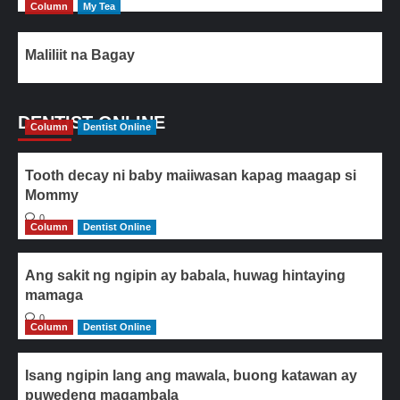
Column
My Tea
Maliliit na Bagay
DENTIST ONLINE
Column
Dentist Online
Tooth decay ni baby maiiwasan kapag maagap si
Mommy
0
Column
Dentist Online
Ang sakit ng ngipin ay babala, huwag hintaying
mamaga
0
Column
Dentist Online
Isang ngipin lang ang mawala, buong katawan ay
puwedeng magambala