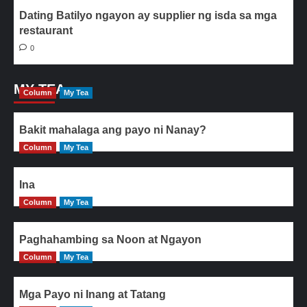
Dating Batilyo ngayon ay supplier ng isda sa mga
restaurant
0
MY TEA
Column
My Tea
Bakit mahalaga ang payo ni Nanay?
Column
My Tea
Ina
Column
My Tea
Paghahambing sa Noon at Ngayon
Column
My Tea
Mga Payo ni Inang at Tatang