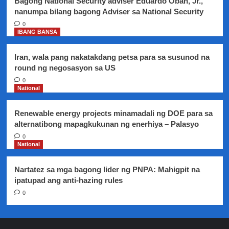
Bagong National Security adviser Eduardo Oban, Jr.,
nanumpa bilang bagong Adviser sa National Security
0
IBANG BANSA
Iran, wala pang nakatakdang petsa para sa susunod na
round ng negosasyon sa US
0
National
Renewable energy projects minamadali ng DOE para sa
alternatibong mapagkukunan ng enerhiya – Palasyo
0
National
Nartatez sa mga bagong lider ng PNPA: Mahigpit na
ipatupad ang anti-hazing rules
0