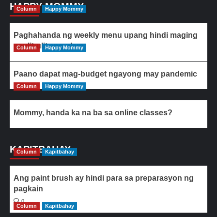
HAPPY MOMMY
Column
Happy Mommy
Paghahanda ng weekly menu upang hindi maging
paulit-ulit ang ulam
Column
Happy Mommy
Paano dapat mag-budget ngayong may pandemic
Column
Happy Mommy
Mommy, handa ka na ba sa online classes?
KAPITBAHAY
Column
Kapitbahay
Ang paint brush ay hindi para sa preparasyon ng
pagkain
0
Column
Kapitbahay