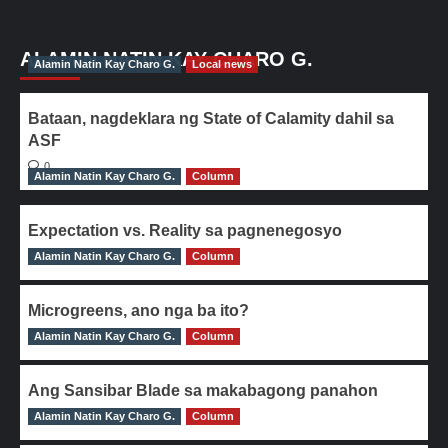
ALAMIN NATIN KAY CHARO G.
Alamin Natin Kay Charo G.
Local news
Bataan, nagdeklara ng State of Calamity dahil sa
ASF
0
Alamin Natin Kay Charo G.
Column
Expectation vs. Reality sa pagnenegosyo
Alamin Natin Kay Charo G.
0
Column
Microgreens, ano nga ba ito?
Alamin Natin Kay Charo G.
0
Column
Ang Sansibar Blade sa makabagong panahon
Alamin Natin Kay Charo G.
0
Column