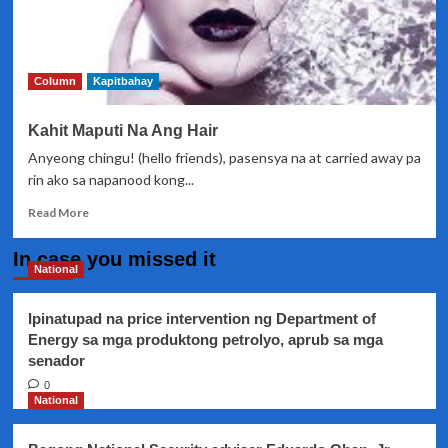
Column
Kapitbahay
Kahit Maputi Na Ang Hair
Anyeong chingu! (hello friends), pasensya na at carried away pa
rin ako sa napanood kong...
Read
Read More
more
about
In case you missed it
Kahit
National
Maputi
Na
Ipinatupad na price intervention ng Department of
Ang
Energy sa mga produktong petrolyo, aprub sa mga
Hair
senador
0
National