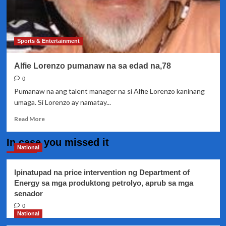
Sports & Entertainment
Alfie Lorenzo pumanaw na sa edad na,78
0
Pumanaw na ang talent manager na si Alfie Lorenzo kaninang
umaga. Si Lorenzo ay namatay...
Read
Read More
more
about
In case you missed it
Alfie
National
Lorenzo
pumanaw
Ipinatupad na price intervention ng Department of
na
Energy sa mga produktong petrolyo, aprub sa mga
sa
senador
edad
na,78
0
National