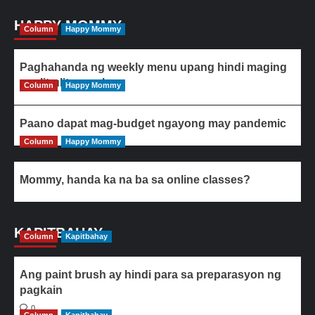
HAPPY MOMMY
Column
Happy Mommy
Paghahanda ng weekly menu upang hindi maging
paulit-ulit ang ulam
Column
Happy Mommy
Paano dapat mag-budget ngayong may pandemic
Column
Happy Mommy
Mommy, handa ka na ba sa online classes?
KAPITBAHAY
Column
Kapitbahay
Ang paint brush ay hindi para sa preparasyon ng
pagkain
0