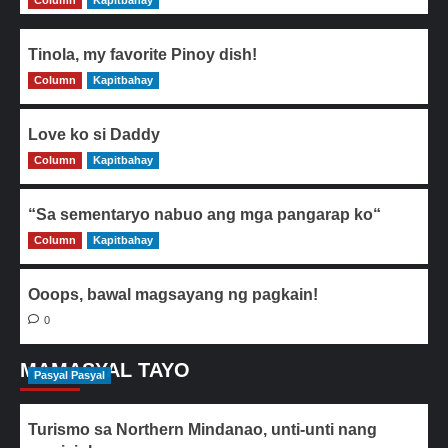
Column
Kapitbahay
Tinola, my favorite Pinoy dish!
Column
0
Kapitbahay
Love ko si Daddy
Column
0
Kapitbahay
“Sa sementaryo nabuo ang mga pangarap ko“
Column
0
Kapitbahay
Ooops, bawal magsayang ng pagkain!
0
MAMASYAL TAYO
Pasyal Pasyal
Turismo sa Northern Mindanao, unti-unti nang