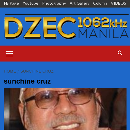
Skip
FB Page
Youtube
Photography
Art Gallery
Column
VIDEOS
to
content
Primary
Menu
HOME
SUNCHINE CRUZ
sunchine cruz