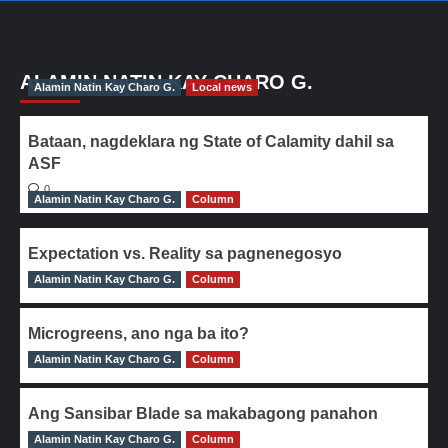
ALAMIN NATIN KAY CHARO G.
Alamin Natin Kay Charo G.
Local news
Bataan, nagdeklara ng State of Calamity dahil sa
ASF
0
Alamin Natin Kay Charo G.
Column
Expectation vs. Reality sa pagnenegosyo
Alamin Natin Kay Charo G.
0
Column
Microgreens, ano nga ba ito?
Alamin Natin Kay Charo G.
0
Column
Ang Sansibar Blade sa makabagong panahon
Alamin Natin Kay Charo G.
0
Column