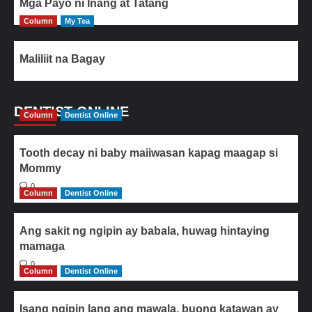
Mga Payo ni Inang at Tatang
Column
My Tea
Maliliit na Bagay
DENTIST ONLINE
Column
Dentist Online
Tooth decay ni baby maiiwasan kapag maagap si
Mommy
0
Column
Dentist Online
Ang sakit ng ngipin ay babala, huwag hintaying
mamaga
0
Column
Dentist Online
Isang ngipin lang ang mawala, buong katawan ay