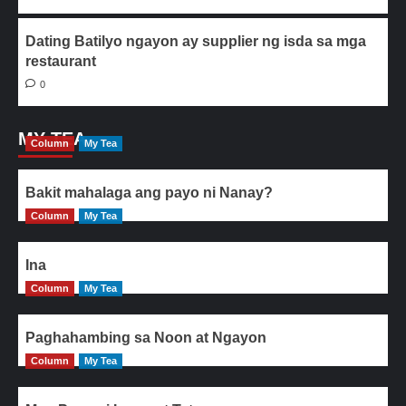
Dating Batilyo ngayon ay supplier ng isda sa mga
restaurant
0
MY TEA
Column
My Tea
Bakit mahalaga ang payo ni Nanay?
Column
My Tea
Ina
Column
My Tea
Paghahambing sa Noon at Ngayon
Column
My Tea