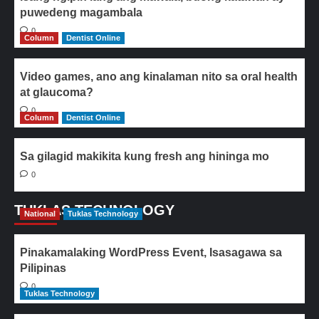
puwedeng magambala
0
Column
Dentist Online
Video games, ano ang kinalaman nito sa oral health
at glaucoma?
0
Column
Dentist Online
Sa gilagid makikita kung fresh ang hininga mo
0
TUKLAS TECHNOLOGY
National
Tuklas Technology
Pinakamalaking WordPress Event, Isasagawa sa
Pilipinas
0
Tuklas Technology