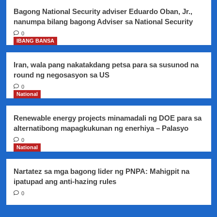
Tundo
Bagong National Security adviser Eduardo Oban, Jr.,
nasunog
nanumpa bilang bagong Adviser sa National Security
0
IBANG BANSA
Iran, wala pang nakatakdang petsa para sa susunod na
round ng negosasyon sa US
0
National
Renewable energy projects minamadali ng DOE para sa
alternatibong mapagkukunan ng enerhiya – Palasyo
0
National
Nartatez sa mga bagong lider ng PNPA: Mahigpit na
ipatupad ang anti-hazing rules
0