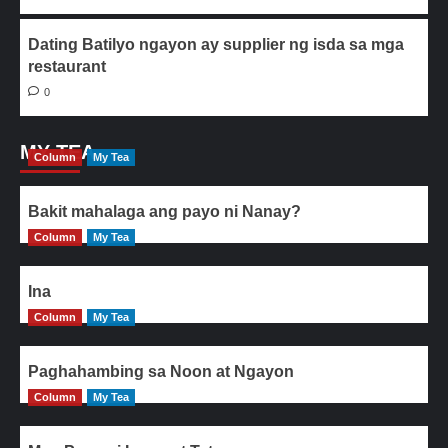
Dating Batilyo ngayon ay supplier ng isda sa mga
restaurant
0
MY TEA
Column
My Tea
Bakit mahalaga ang payo ni Nanay?
Column
My Tea
Ina
Column
My Tea
Paghahambing sa Noon at Ngayon
Column
My Tea