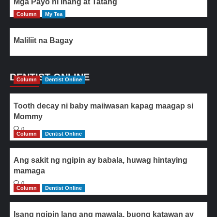
Mga Payo ni Inang at Tatang
Column
My Tea
Maliliit na Bagay
DENTIST ONLINE
Column
Dentist Online
Tooth decay ni baby maiiwasan kapag maagap si
Mommy
0
Column
Dentist Online
Ang sakit ng ngipin ay babala, huwag hintaying
mamaga
0
Column
Dentist Online
Isang ngipin lang ang mawala, buong katawan ay