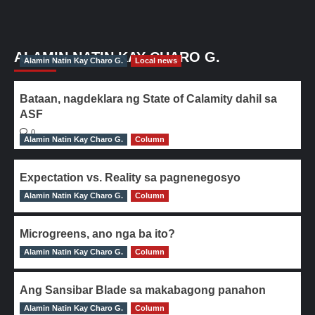
ALAMIN NATIN KAY CHARO G.
Alamin Natin Kay Charo G.
Local news
Bataan, nagdeklara ng State of Calamity dahil sa
ASF
0
Alamin Natin Kay Charo G.
Column
Expectation vs. Reality sa pagnenegosyo
Alamin Natin Kay Charo G.
0
Column
Microgreens, ano nga ba ito?
Alamin Natin Kay Charo G.
0
Column
Ang Sansibar Blade sa makabagong panahon
Alamin Natin Kay Charo G.
0
Column