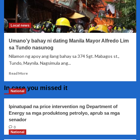
Local news
Umano’y bahay ni dating Manila Mayor Alfredo Lim
sa Tundo nasunog
Nilamon ng apoy ang ilang bahay sa 374 Sgt. Mabagos st.,
Tundo, Maynila. Nagsimula ang...
Read
Read More
more
about
In case you missed it
Umano’y
National
bahay
ni
Ipinatupad na price intervention ng Department of
dating
Energy sa mga produktong petrolyo, aprub sa mga
Manila
senador
Mayor
Alfredo
0
Lim
National
sa