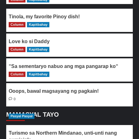
Tinola, my favorite Pinoy dish!
Column
0
Kapitbahay
Love ko si Daddy
Column
0
Kapitbahay
“Sa sementaryo nabuo ang mga pangarap ko“
Column
0
Kapitbahay
Ooops, bawal magsayang ng pagkain!
0
MAMASYAL TAYO
Pasyal Pasyal
Turismo sa Northern Mindanao, unti-unti nang