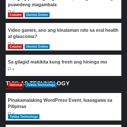
puwedeng magambala
0
Column
Dentist Online
Video games, ano ang kinalaman nito sa oral health
at glaucoma?
0
Column
Dentist Online
Sa gilagid makikita kung fresh ang hininga mo
0
TUKLAS TECHNOLOGY
National
Tuklas Technology
Pinakamalaking WordPress Event, Isasagawa sa
Pilipinas
0
Tuklas Technology