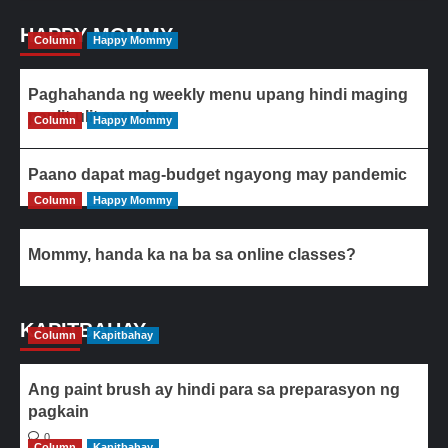
HAPPY MOMMY
Column
Happy Mommy
Paghahanda ng weekly menu upang hindi maging
paulit-ulit ang ulam
Column
Happy Mommy
Paano dapat mag-budget ngayong may pandemic
Column
Happy Mommy
Mommy, handa ka na ba sa online classes?
KAPITBAHAY
Column
Kapitbahay
Ang paint brush ay hindi para sa preparasyon ng
pagkain
0
Column
Kapitbahay