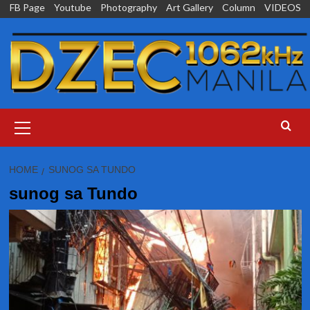
Skip
FB Page
Youtube
Photography
Art Gallery
Column
VIDEOS
to
content
Primary
Menu
HOME
SUNOG SA TUNDO
sunog sa Tundo